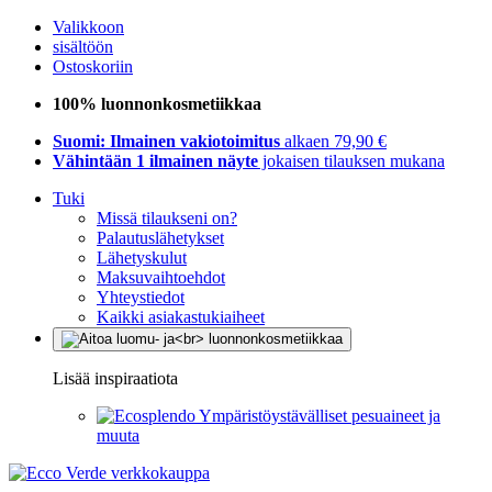
Valikkoon
sisältöön
Ostoskoriin
100% luonnonkosmetiikkaa
Suomi: Ilmainen vakiotoimitus
alkaen 79,90 €
Vähintään 1 ilmainen näyte
jokaisen tilauksen mukana
Tuki
Missä tilaukseni on?
Palautuslähetykset
Lähetyskulut
Maksuvaihtoehdot
Yhteystiedot
Kaikki asiakastukiaiheet
Lisää inspiraatiota
Ympäristöystävälliset pesuaineet ja
muuta