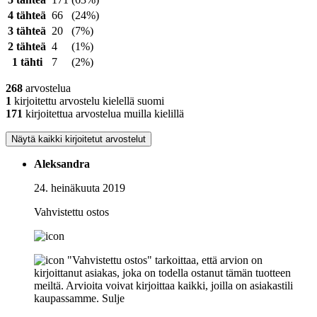
4 tähteä
66
(24%)
3 tähteä
20
(7%)
2 tähteä
4
(1%)
1 tähti
7
(2%)
268
arvostelua
1
kirjoitettu arvostelu kielellä suomi
171
kirjoitettua arvostelua muilla kielillä
Näytä kaikki kirjoitetut arvostelut
Aleksandra
24. heinäkuuta 2019
Vahvistettu ostos
"Vahvistettu ostos" tarkoittaa, että arvion on
kirjoittanut asiakas, joka on todella ostanut tämän tuotteen
meiltä. Arvioita voivat kirjoittaa kaikki, joilla on asiakastili
kaupassamme.
Sulje