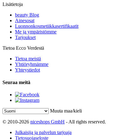
Lisätietoja
beauty Blog
Ainesosat
Luonnonkosmetiikkasertifikaatit
Me ja ympäristömme
Tarjoukset
Tietoa Ecco Verdestä
Tietoa meistä
Yhtiöryhmämme
Yhteystiedot
Seuraa meitä
Muuta maa/kieli
© 2010-2026
niceshops GmbH
- All rights reserved.
Julkaisija ja palvelun tarjoaja
Tietosuojaseloste