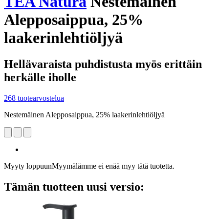
TEA Natura
Nestemäinen
Alepposaippua, 25%
laakerinlehtiöljyä
Hellävaraista puhdistusta myös erittäin
herkälle iholle
268 tuotearvostelua
Nestemäinen Alepposaippua, 25% laakerinlehtiöljyä
Myyty loppuun
Myymälämme ei enää myy tätä tuotetta.
Tämän tuotteen uusi versio: