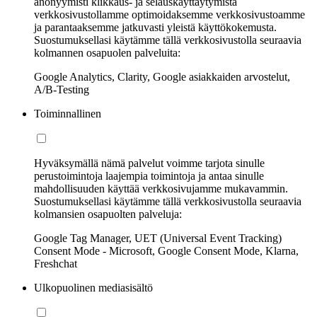
anonyymisti klikkaus- ja selauskäyttäytymistä
verkkosivustollamme optimoidaksemme verkkosivustoamme
ja parantaaksemme jatkuvasti yleistä käyttökokemusta.
Suostumuksellasi käytämme tällä verkkosivustolla seuraavia
kolmannen osapuolen palveluita:
Google Analytics, Clarity, Google asiakkaiden arvostelut,
A/B-Testing
Toiminnallinen
Hyväksymällä nämä palvelut voimme tarjota sinulle
perustoimintoja laajempia toimintoja ja antaa sinulle
mahdollisuuden käyttää verkkosivujamme mukavammin.
Suostumuksellasi käytämme tällä verkkosivustolla seuraavia
kolmansien osapuolten palveluja:
Google Tag Manager, UET (Universal Event Tracking)
Consent Mode - Microsoft, Google Consent Mode, Klarna,
Freshchat
Ulkopuolinen mediasisältö