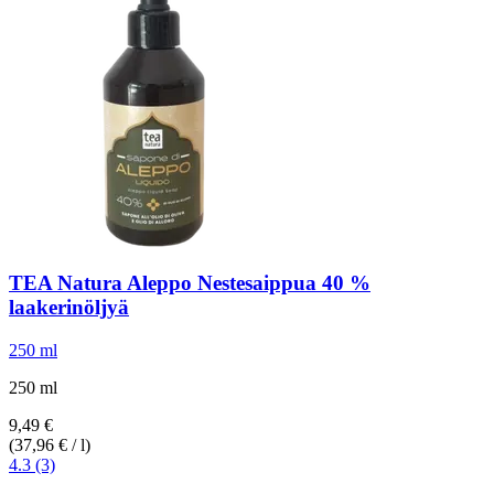
TEA Natura
Aleppo Nestesaippua 40 %
laakerinöljyä
250 ml
250 ml
9,49 €
(37,96 € / l)
4.3 (3)