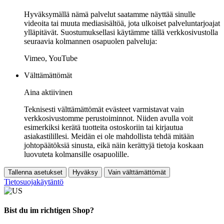
Hyväksymällä nämä palvelut saatamme näyttää sinulle
videoita tai muuta mediasisältöä, jota ulkoiset palveluntarjoajat
ylläpitävät. Suostumuksellasi käytämme tällä verkkosivustolla
seuraavia kolmannen osapuolen palveluja:
Vimeo, YouTube
Välttämättömät
Aina aktiivinen
Teknisesti välttämättömät evästeet varmistavat vain
verkkosivustomme perustoiminnot. Niiden avulla voit
esimerkiksi kerätä tuotteita ostoskoriin tai kirjautua
asiakastilillesi. Meidän ei ole mahdollista tehdä mitään
johtopäätöksiä sinusta, eikä näin kerättyjä tietoja koskaan
luovuteta kolmansille osapuolille.
Tallenna asetukset
Hyväksy
Vain välttämättömät
Tietosuojakäytäntö
Bist du im richtigen Shop?