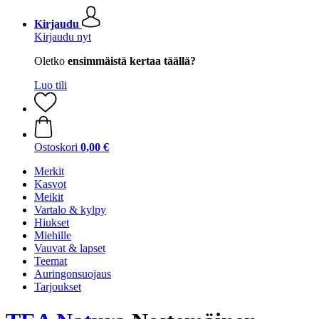
Kirjaudu
Kirjaudu nyt
Oletko
ensimmäistä kertaa täällä?
Luo tili
Ostoskori
0,00 €
Merkit
Kasvot
Meikit
Vartalo & kylpy
Hiukset
Miehille
Vauvat & lapset
Teemat
Auringonsuojaus
Tarjoukset