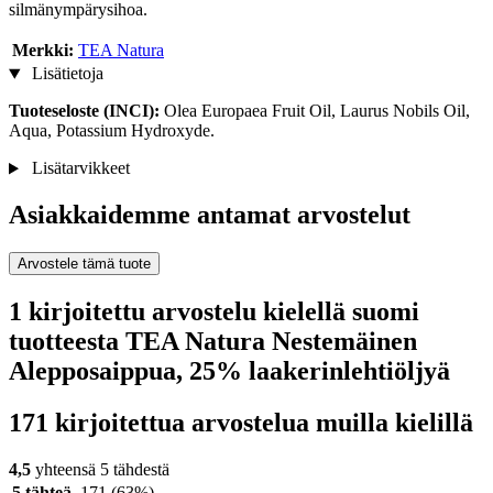
silmänympärysihoa.
Merkki:
TEA Natura
Lisätietoja
Tuoteseloste (INCI):
Olea Europaea Fruit Oil, Laurus Nobils Oil,
Aqua, Potassium Hydroxyde.
Lisätarvikkeet
Asiakkaidemme antamat arvostelut
Arvostele tämä tuote
1 kirjoitettu arvostelu kielellä suomi
tuotteesta TEA Natura Nestemäinen
Alepposaippua, 25% laakerinlehtiöljyä
171 kirjoitettua arvostelua muilla kielillä
4,5
yhteensä 5 tähdestä
5 tähteä
171
(63%)