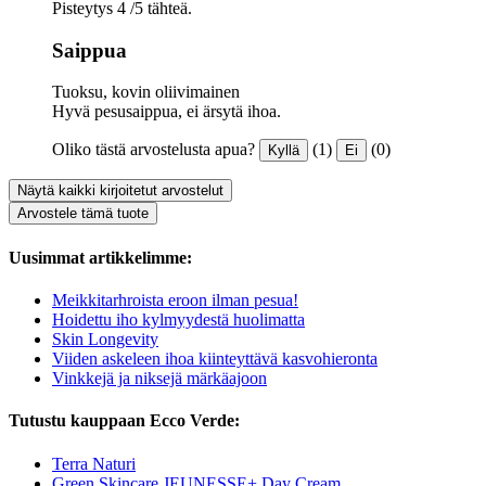
Pisteytys 4 /5 tähteä.
Saippua
Tuoksu, kovin oliivimainen
Hyvä pesusaippua, ei ärsytä ihoa.
Oliko tästä arvostelusta apua?
(1)
(0)
Kyllä
Ei
Näytä kaikki kirjoitetut arvostelut
Arvostele tämä tuote
Uusimmat artikkelimme:
Meikkitarhroista eroon ilman pesua!
Hoidettu iho kylmyydestä huolimatta
Skin Longevity
Viiden askeleen ihoa kiinteyttävä kasvohieronta
Vinkkejä ja niksejä märkäajoon
Tutustu kauppaan Ecco Verde:
Terra Naturi
Green Skincare JEUNESSE+ Day Cream