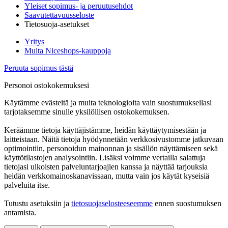
Yleiset sopimus- ja peruutusehdot
Saavutettavuusseloste
Tietosuoja-asetukset
Yritys
Muita Niceshops-kauppoja
Peruuta sopimus tästä
Personoi ostokokemuksesi
Käytämme evästeitä ja muita teknologioita vain suostumuksellasi
tarjotaksemme sinulle yksilöllisen ostokokemuksen.
Keräämme tietoja käyttäjistämme, heidän käyttäytymisestään ja
laitteistaan. Näitä tietoja hyödynnetään verkkosivustomme jatkuvaan
optimointiin, personoidun mainonnan ja sisällön näyttämiseen sekä
käyttötilastojen analysointiin. Lisäksi voimme vertailla salattuja
tietojasi ulkoisten palveluntarjoajien kanssa ja näyttää tarjouksia
heidän verkkomainoskanavissaan, mutta vain jos käytät kyseisiä
palveluita itse.
Tutustu asetuksiin ja
tietosuojaselosteeseemme
ennen suostumuksen
antamista.