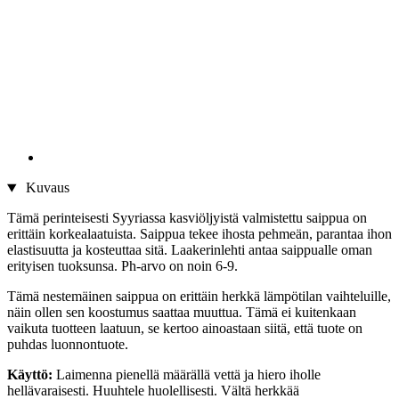
Kuvaus
Tämä perinteisesti Syyriassa kasviöljyistä valmistettu saippua on
erittäin korkealaatuista. Saippua tekee ihosta pehmeän, parantaa ihon
elastisuutta ja kosteuttaa sitä. Laakerinlehti antaa saippualle oman
erityisen tuoksunsa. Ph-arvo on noin 6-9.
Tämä nestemäinen saippua on erittäin herkkä lämpötilan vaihteluille,
näin ollen sen koostumus saattaa muuttua. Tämä ei kuitenkaan
vaikuta tuotteen laatuun, se kertoo ainoastaan siitä, että tuote on
puhdas luonnontuote.
Käyttö:
Laimenna pienellä määrällä vettä ja hiero iholle
hellävaraisesti. Huuhtele huolellisesti. Vältä herkkää