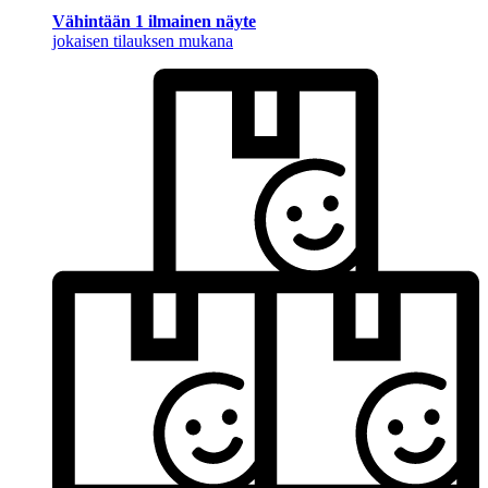
Vähintään 1 ilmainen näyte
jokaisen tilauksen mukana