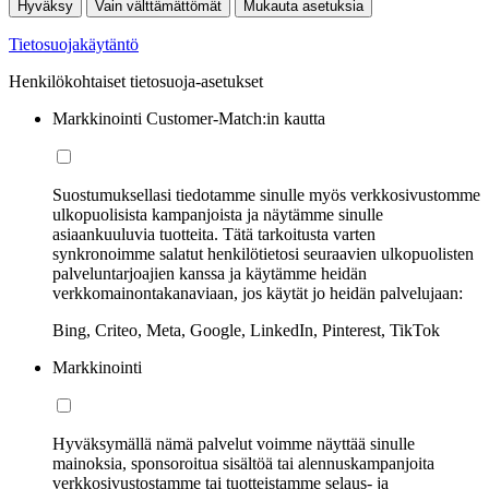
Hyväksy
Vain välttämättömät
Mukauta asetuksia
Tietosuojakäytäntö
Henkilökohtaiset tietosuoja-asetukset
Markkinointi Customer-Match:in kautta
Suostumuksellasi tiedotamme sinulle myös verkkosivustomme
ulkopuolisista kampanjoista ja näytämme sinulle
asiaankuuluvia tuotteita. Tätä tarkoitusta varten
synkronoimme salatut henkilötietosi seuraavien ulkopuolisten
palveluntarjoajien kanssa ja käytämme heidän
verkkomainontakanaviaan, jos käytät jo heidän palvelujaan:
Bing, Criteo, Meta, Google, LinkedIn, Pinterest, TikTok
Markkinointi
Hyväksymällä nämä palvelut voimme näyttää sinulle
mainoksia, sponsoroitua sisältöä tai alennuskampanjoita
verkkosivustostamme tai tuotteistamme selaus- ja