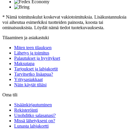
* Nämä toimituskulut koskevat vakiotoimituksia. Lisäkustannuksia
voi aiheutua esimerkiksi tuotteiden painosta, koosta tai
ominaisuuksista. Löydät nämä tiedot tuotekuvauksesta.
Tilaaminen ja asiakastuki
Miten teen tilauksen
Lähetys ja toimitus
Palautukset ja hyvitykset
Maksutapa
Tarjoukset ja lahjakortit
Tarvitsetko lisäapua?
Yritysasiakkaat
Näin käytät tiliäsi
Oma tili
Sisäänkirjautuminen
Rekisteröinti
Unohditko salasanasi?
Missä lähetykseni on?
Lunasta lahjakortti