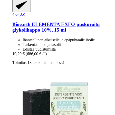
4.6 (35)
Bioearth
ELEMENTA EXFO-​puskuroitu
glykolihappo 10%, 15 ml
Ihanteellinen aikuiselle ja epäpuhtaalle iholle
Tarkentaa ihoa ja tasoittaa
Edistää uudistumista
10,29 €
(686,00 € / l)
Toimitus 18. elokuuta mennessä