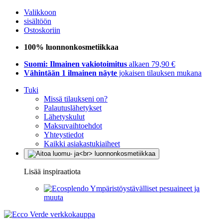
Valikkoon
sisältöön
Ostoskoriin
100% luonnonkosmetiikkaa
Suomi: Ilmainen vakiotoimitus
alkaen 79,90 €
Vähintään 1 ilmainen näyte
jokaisen tilauksen mukana
Tuki
Missä tilaukseni on?
Palautuslähetykset
Lähetyskulut
Maksuvaihtoehdot
Yhteystiedot
Kaikki asiakastukiaiheet
Lisää inspiraatiota
Ympäristöystävälliset pesuaineet ja
muuta