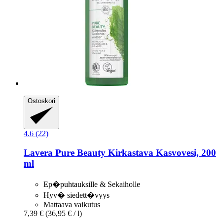
Ostoskori
4.6 (22)
Lavera
Pure Beauty Kirkastava Kasvovesi, 200
ml
Ep�puhtauksille & Sekaiholle
Hyv� siedett�vyys
Mattaava vaikutus
7,39 €
(36,95 € / l)