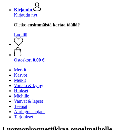
Kirjaudu
Kirjaudu nyt
Oletko
ensimmäistä kertaa täällä?
Luo tili
Ostoskori
0,00 €
Merkit
Kasvot
Meikit
Vartalo & kylpy
Hiukset
Miehille
Vauvat & lapset
Teemat
Auringonsuojaus
Tarjoukset
Luonnonkosmetiikkaa ongelmaiholle