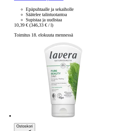
Epäpuhtaalle ja sekaiholle
Säätelee talintuotantoa
Supistaa ja uudistaa
10,39 €
(346,33 € / l)
Toimitus 18. elokuuta mennessä
Ostoskori