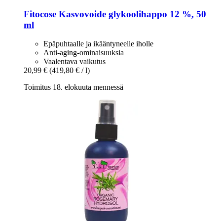
Fitocose
Kasvovoide glykoolihappo 12 %, 50
ml
Epäpuhtaalle ja ikääntyneelle iholle
Anti-aging-ominaisuuksia
Vaalentava vaikutus
20,99 €
(419,80 € / l)
Toimitus 18. elokuuta mennessä