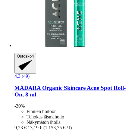
Ostoskori
4.3 (49)
MÁDARA Organic Skincare
Acne Spot Roll-​
On, 8 ml
-30%
Finnien hoitoon
Tehokas täsmähoito
Näkymätön iholla
9,23 €
13,19 €
(1.153,75 € / l)