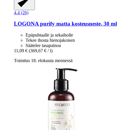
4.4 (26)
LOGONA
purify matta kosteusneste, 30 ml
Epäpuhtaalle ja sekaiholle
Tekee ihosta hienojakoisen
Säätelee tasapainoa
11,09 €
(369,67 € / l)
Toimitus 18. elokuuta mennessä