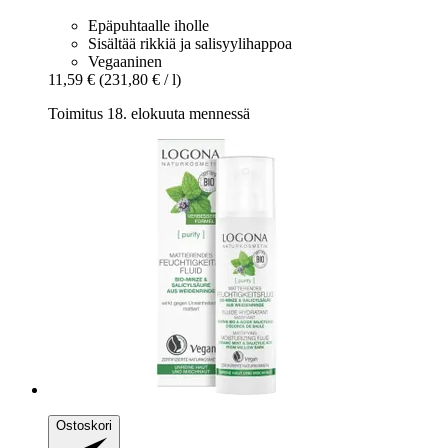
Epäpuhtaalle iholle
Sisältää rikkiä ja salisyylihappoa
Vegaaninen
11,59 €
(231,80 € / l)
Toimitus 18. elokuuta mennessä
Ostoskori