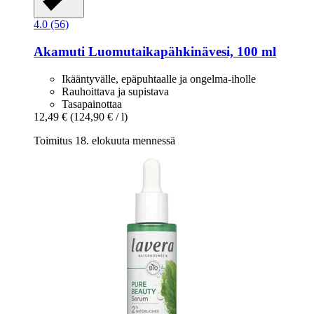
4.0 (56)
Akamuti
Luomutaikapähkinävesi, 100 ml
Ikääntyvälle, epäpuhtaalle ja ongelma-iholle
Rauhoittava ja supistava
Tasapainottaa
12,49 €
(124,90 € / l)
Toimitus 18. elokuuta mennessä