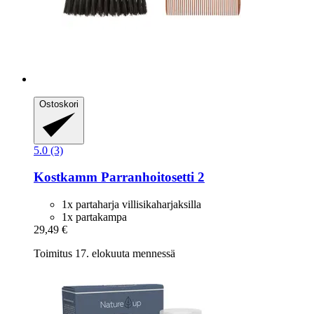
Ostoskori
5.0 (3)
Kostkamm
Parranhoitosetti 2
1x partaharja villisikaharjaksilla
1x partakampa
29,49 €
Toimitus 17. elokuuta mennessä