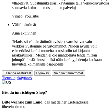
ylläpitävät. Suostumuksellasi käytämme tällä verkkosivustolla
seuraavia kolmannen osapuolen palveluja:
Vimeo, YouTube
Välttämättömät
Aina aktiivinen
Teknisesti välttämättömät evästeet varmistavat vain
verkkosivustomme perustoiminnot. Niiden avulla voit
esimerkiksi kerätä tuotteita ostoskoriin tai kirjautua
asiakastilillesi. Meidän ei ole mahdollista tehdä mitään
johtopäätöksiä sinusta, eikä näin kerättyjä tietoja koskaan
luovuteta kolmansille osapuolille.
Tallenna asetukset
Hyväksy
Vain välttämättömät
Tietosuojakäytäntö
Bist du im richtigen Shop?
Bitte wechsle zum Land
, das mit deiner Lieferadresse
übereinstimmt.