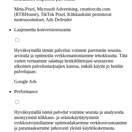
Meta-Pixel, Microsoft Advertising, creativecdn.com
(RTBHouse), TikTok Pixel, Klikkauksiin perustuvat
tuotesuositukset, Ads Defender
Laajennettu konversioseuranta
Hyväksymällä tämän palvelun voimme paremmin seurata,
arvioida ja optimoida verkkomainontamme tehokkuutta. Tätä
varten vertaamme salattuja henkilötietojasi seuraavien
ulkoisten palveluntarjoajien kanssa, mikäli käytät jo heidän
palvelujaan:
Google Ads
Performance
Hyväksymällä nämä palvelut voimme seurata ja analysoida
anonyymisti klikkaus- ja selauskäyttäytymistä
verkkosivustollamme optimoidaksemme verkkosivustoamme
ja parantaaksemme jatkuvasti yleistä käyttökokemusta.