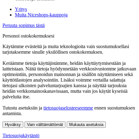
Yritys
Muita Niceshops-kauppoja
Peruuta sopimus tästä
Personoi ostokokemuksesi
Käytämme evästeitä ja muita teknologioita vain suostumuksellasi
tarjotaksemme sinulle yksilöllisen ostokokemuksen.
Keräämme tietoja käyttäjistämme, heidän käyttäytymisestään ja
laitteistaan. Näitä tietoja hyödynnetään verkkosivustomme jatkuvaan
optimointiin, personoidun mainonnan ja sisällön näyttämiseen sekä
käyttötilastojen analysointiin. Lisäksi voimme vertailla salattuja
tietojasi ulkoisten palveluntarjoajien kanssa ja näyttää tarjouksia
heidän verkkomainoskanavissaan, mutta vain jos käytät kyseisiä
palveluita itse.
Tutustu asetuksiin ja
tietosuojaselosteeseemme
ennen suostumuksen
antamista.
Hyväksy
Vain välttämättömät
Mukauta asetuksia
Tietosuojakäytäntö