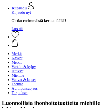
Kirjaudu
Kirjaudu nyt
Oletko
ensimmäistä kertaa täällä?
Luo tili
Merkit
Kasvot
Meikit
Vartalo & kylpy
Hiukset
Miehille
Vauvat & lapset
Teemat
Auringonsuojaus
Tarjoukset
Luonnollisia ihonhoitotuotteita miehille