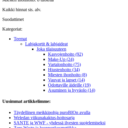
Kaikki hinnat sis. alv.
Suodattimet
Kategoriat:
Teemat
Lahjakortit & lahjaideat
Joka tilaisuuteen
Kasvojenhoito (92)
Make-Up (24)
Vartalonhoito (75)
Hiustenhoito (34)
Miesten ihonhoito (8)
Vauvat ja lapset (14)
Odottaville äideille (19)
Asuminen ja hyväolo (14)
Uusimmat artikkelimme:
Täydellinen meikkipohja puroBIOn avulla
Weledan viikunakaktus-hoitosarja
SANTE ja WWF - yhdessä ilvesten suojelemiseksi
Zero Waste ja luonnonkosmetiikka