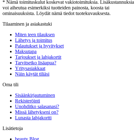
* Nämä toimituskulut koskevat vakiotoimituksia. Lisäkustannuksia
voi aiheutua esimerkiksi tuotteiden painosta, koosta tai
ominaisuuksista. Löydät nämä tiedot tuotekuvauksesta.
Tilaaminen ja asiakastuki
Miten teen tilauksen
Lähetys ja toimitus
Palautukset ja hyvitykset
Maksutapa
Tarjoukset ja lahjakortit
Tarvitsetko lisäapua?
Yritysasiakkaat
Näin käytät tiliäsi
Oma tili
Sisäänkirjautuminen
Rekisteröinti
Unohditko salasanasi?
Missä lähetykseni on?
Lunasta lahjakortti
Lisätietoja
beauty Blog