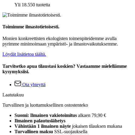
Yli 18.550 tuotetta
Toimimme ilmastotietoisesti.
Monien konkreettisten ekologisten toimenpiteidemme avulla
pyrimme minimoimaan ympäristö- ja ilmastovaikutuksemme.
Löydät lisätietoa täältä.
Tarvitsetko apua tilaustasi koskien? Vastaamme mielellämme
kysymyksiisi.
Ota yhteyttä
Laatutakuu
Turvallinen ja luottamuksellinen ostostenteko
Suomi: Ilmainen vakiotoimitus
alkaen 79,90 €
Ilmainen palautuslähetys
Vähintään 1 ilmainen näyte
jokaisen tilauksen mukana
Turvallinen maksu
SSL-suojauksella