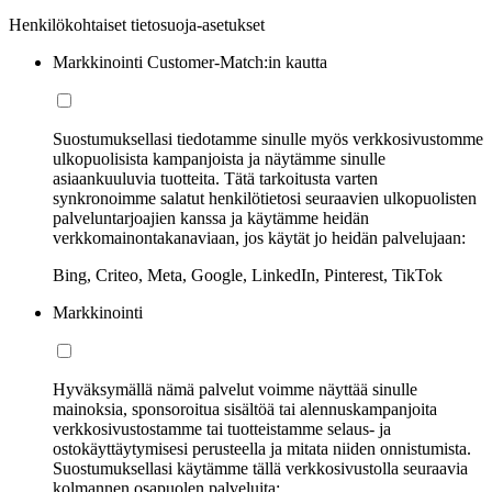
Henkilökohtaiset tietosuoja-asetukset
Markkinointi Customer-Match:in kautta
Suostumuksellasi tiedotamme sinulle myös verkkosivustomme
ulkopuolisista kampanjoista ja näytämme sinulle
asiaankuuluvia tuotteita. Tätä tarkoitusta varten
synkronoimme salatut henkilötietosi seuraavien ulkopuolisten
palveluntarjoajien kanssa ja käytämme heidän
verkkomainontakanaviaan, jos käytät jo heidän palvelujaan:
Bing, Criteo, Meta, Google, LinkedIn, Pinterest, TikTok
Markkinointi
Hyväksymällä nämä palvelut voimme näyttää sinulle
mainoksia, sponsoroitua sisältöä tai alennuskampanjoita
verkkosivustostamme tai tuotteistamme selaus- ja
ostokäyttäytymisesi perusteella ja mitata niiden onnistumista.
Suostumuksellasi käytämme tällä verkkosivustolla seuraavia
kolmannen osapuolen palveluita: