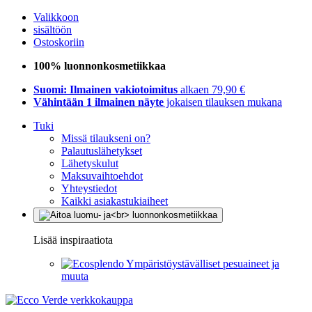
Valikkoon
sisältöön
Ostoskoriin
100% luonnonkosmetiikkaa
Suomi: Ilmainen vakiotoimitus
alkaen 79,90 €
Vähintään 1 ilmainen näyte
jokaisen tilauksen mukana
Tuki
Missä tilaukseni on?
Palautuslähetykset
Lähetyskulut
Maksuvaihtoehdot
Yhteystiedot
Kaikki asiakastukiaiheet
Lisää inspiraatiota
Ympäristöystävälliset pesuaineet ja
muuta