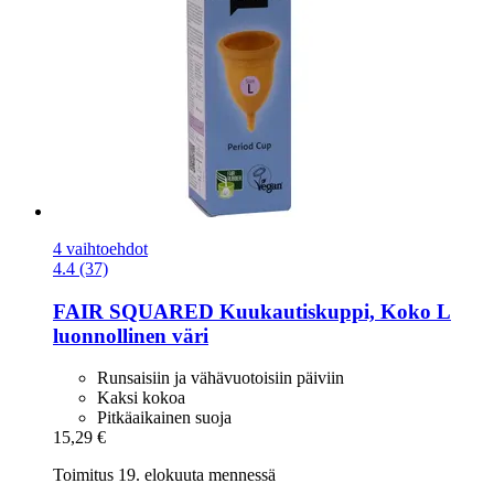
4 vaihtoehdot
4.4 (37)
FAIR SQUARED
Kuukautiskuppi, Koko L
luonnollinen väri
Runsaisiin ja vähävuotoisiin päiviin
Kaksi kokoa
Pitkäaikainen suoja
15,29 €
Toimitus 19. elokuuta mennessä