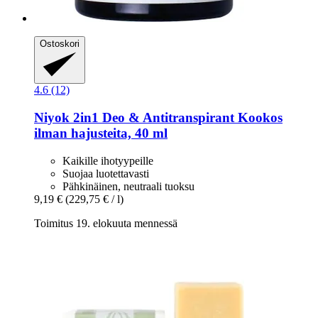
Ostoskori
4.6 (12)
Niyok
2in1 Deo & Antitranspirant Kookos
ilman hajusteita, 40 ml
Kaikille ihotyypeille
Suojaa luotettavasti
Pähkinäinen, neutraali tuoksu
9,19 €
(229,75 € / l)
Toimitus 19. elokuuta mennessä