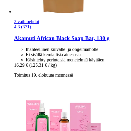
2 vaihtoehdot
4.3 (371)
Akamuti
African Black Soap Bar, 130 g
Ihanteellinen kuivalle- ja ongelmaiholle
Ei sisällä kemiallisia ainesosia
Käsintehty perinteisiä menetelmiä käyttäen
16,29 €
(125,31 € / kg)
Toimitus 19. elokuuta mennessä