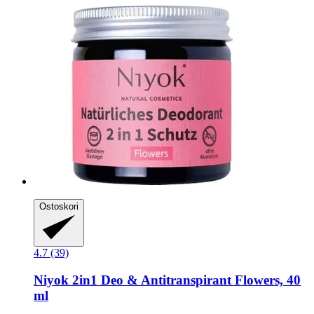
Ostoskori
4.7 (39)
Niyok
2in1 Deo & Antitranspirant Flowers, 40
ml