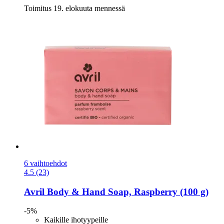
Toimitus 19. elokuuta mennessä
6 vaihtoehdot
4.5 (23)
Avril
Body & Hand Soap, Raspberry (100 g)
-5%
Kaikille ihotyypeille