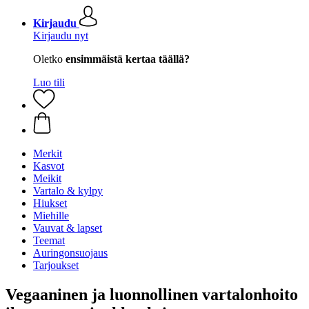
Kirjaudu
Kirjaudu nyt
Oletko
ensimmäistä kertaa täällä?
Luo tili
Merkit
Kasvot
Meikit
Vartalo & kylpy
Hiukset
Miehille
Vauvat & lapset
Teemat
Auringonsuojaus
Tarjoukset
Vegaaninen ja luonnollinen vartalonhoito