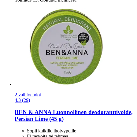
2 vaihtoehdot
4.3 (29)
BEN & ANNA
Luonnollinen deodoranttivoide,
Persian Lime (45 g)
Sopii kaikille ihotyypeille
Ei rasvoita tai tahmaa