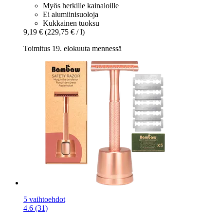
Myös herkille kainaloille
Ei alumiinisuoloja
Kukkainen tuoksu
9,19 €
(229,75 € / l)
Toimitus 19. elokuuta mennessä
5 vaihtoehdot
4.6 (31)