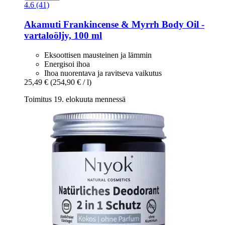
4.6 (41)
Akamuti
Frankincense & Myrrh Body Oil -​
vartaloöljy, 100 ml
Eksoottisen mausteinen ja lämmin
Energisoi ihoa
Ihoa nuorentava ja ravitseva vaikutus
25,49 €
(254,90 € / l)
Toimitus 19. elokuuta mennessä