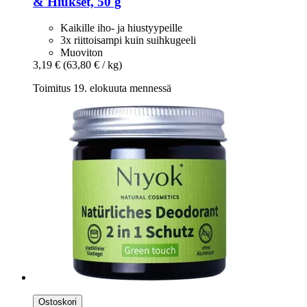
& Hiukset, 50 g
Kaikille iho- ja hiustyypeille
3x riittoisampi kuin suihkugeeli
Muoviton
3,19 €
(63,80 € / kg)
Toimitus 19. elokuuta mennessä
Ostoskori