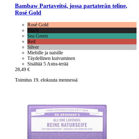
Bambaw
Partaveitsi, jossa partaterän teline,
Rosé Gold
Rosé Gold
Black
Sea Green
Red
Silver
Miehille ja naisille
Täydellinen kuivuminen
Sisältää 5 Astra-terää
28,49 €
Toimitus 19. elokuuta mennessä