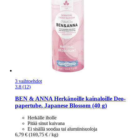
3 vaihtoehdot
3.8 (12)
BEN & ANNA
Herkänoille kainaloille Deo-​
papertube, Japanese Blossom (40 g)
Herkälle iholle
Pitää sinut kuivana
Ei sisällä soodaa tai alumiinisuoloja
6,79 €
(169,75 € / kg)