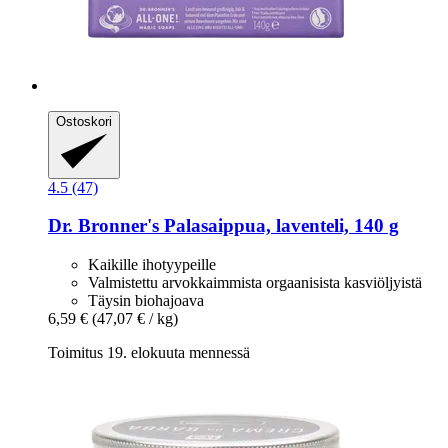
Ostoskori
4.5 (47)
Dr. Bronner's
Palasaippua, laventeli, 140 g
Kaikille ihotyypeille
Valmistettu arvokkaimmista orgaanisista kasviöljyistä
Täysin biohajoava
6,59 €
(47,07 € / kg)
Toimitus 19. elokuuta mennessä