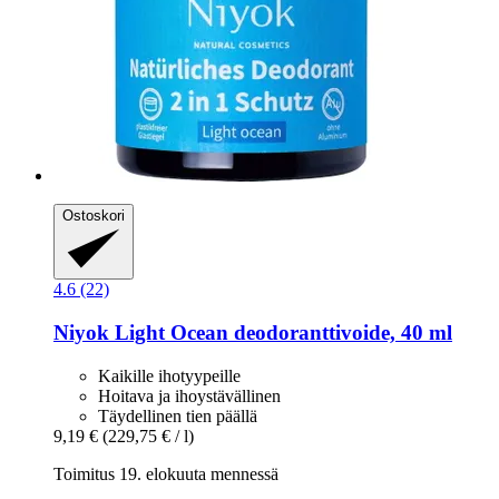
Ostoskori
4.6 (22)
Niyok
Light Ocean deodoranttivoide, 40 ml
Kaikille ihotyypeille
Hoitava ja ihoystävällinen
Täydellinen tien päällä
9,19 €
(229,75 € / l)
Toimitus 19. elokuuta mennessä