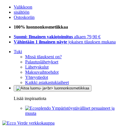
Valikkoon
sisältöön
Ostoskoriin
100% luonnonkosmetiikkaa
Suomi: Ilmainen vakiotoimitus
alkaen 79,90 €
Vähintään 1 ilmainen näyte
jokaisen tilauksen mukana
Tuki
Missä tilaukseni on?
Palautuslähetykset
Lähetyskulut
Maksuvaihtoehdot
Yhteystiedot
Kaikki asiakastukiaiheet
Lisää inspiraatiota
Ympäristöystävälliset pesuaineet ja
muuta