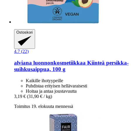
Ostoskori
4.7 (22)
alviana luonnonkosmetiikkaa
Kiinteä persikka-​
suihkusaippua, 100 g
Kaikille ihotyypeille
Puhdistaa erityisen hellävaraisesti
Hoitaa ja antaa joustavuutta
3,19 €
(31,90 € / kg)
Toimitus 19. elokuuta mennessä