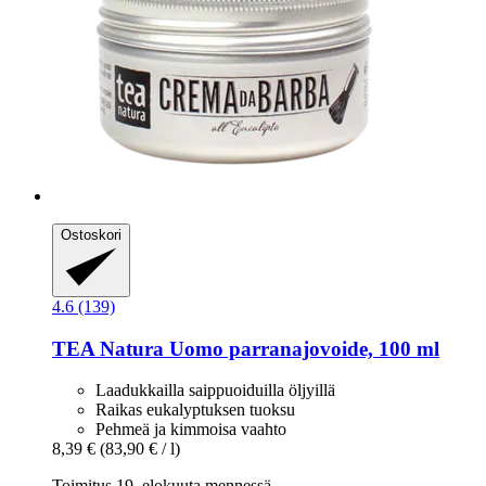
Ostoskori
4.6 (139)
TEA Natura
Uomo parranajovoide, 100 ml
Laadukkailla saippuoiduilla öljyillä
Raikas eukalyptuksen tuoksu
Pehmeä ja kimmoisa vaahto
8,39 €
(83,90 € / l)
Toimitus 19. elokuuta mennessä