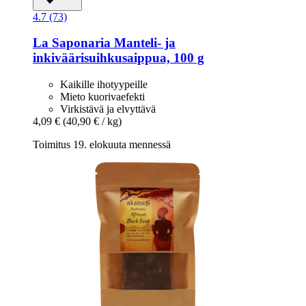
4.7 (73)
La Saponaria
Manteli-​ ja
inkiväärisuihkusaippua, 100 g
Kaikille ihotyypeille
Mieto kuorivaefekti
Virkistävä ja elvyttävä
4,09 €
(40,90 € / kg)
Toimitus 19. elokuuta mennessä