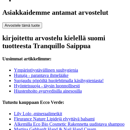
Asiakkaidemme antamat arvostelut
Arvostele tämä tuote
kirjoitettu arvostelu kielellä suomi
tuotteesta Tranquillo Saippua
Uusimmat artikkelimme:
Ympäristöystävällinen suuhygienia
Hunaja - parantava ihmelääke
Suojaudu pöpöiltä huolehtimalla käsihygieniasta!
Hyönteissuoja - täysin luonnollisesti
Hiustenhoito ayurvedisilla ainesosilla
Tutustu kauppaan Ecco Verde:
Lily Lolo -mineraalimeikit
Fleurance Nature Lipidejä elvyttävä balsami
Alkemilla Eco Bio Cosmetic Rakennetta uudistava shampoo
Martina Gebhardt Hand & Nail Hand Cream