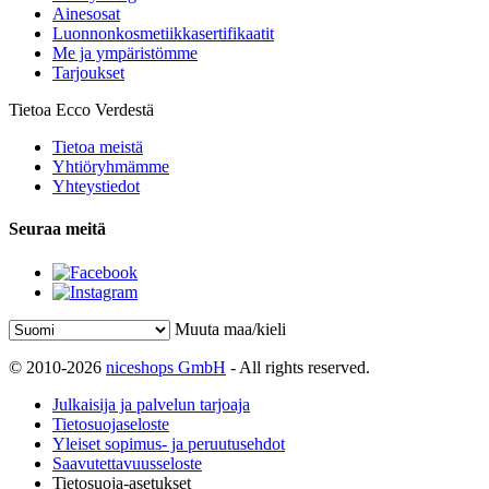
Ainesosat
Luonnonkosmetiikkasertifikaatit
Me ja ympäristömme
Tarjoukset
Tietoa Ecco Verdestä
Tietoa meistä
Yhtiöryhmämme
Yhteystiedot
Seuraa meitä
Muuta maa/kieli
© 2010-2026
niceshops GmbH
- All rights reserved.
Julkaisija ja palvelun tarjoaja
Tietosuojaseloste
Yleiset sopimus- ja peruutusehdot
Saavutettavuusseloste
Tietosuoja-asetukset