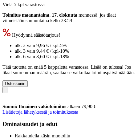
Vielä 5 kpl varastossa
Toimitus maanantaina, 17. elokuuta
mennessä, jos tilaat
viimeistään
sunnuntaina kello 23:59
Hyödynnä säästötarjous!
alk. 2 vain
9,96 €
/ kpl
-5%
alk. 3 vain
9,44 €
/ kpl
-10%
alk. 6 vain
8,60 €
/ kpl
-18%
Tätä tuotetta on enää 5 kappaletta varastossa. Lisää on tulossa! Jos
tilaat suuremman määrän, saattaa se vaikuttaa toimituspäivämäärään.
Ostoskoriin
Suomi: Ilmainen vakiotoimitus
alkaen 79,90 €
Lisätietoja lähetyksestä ja toimituksesta
Ominaisuudet ja edut
Rakkaudella käsin muotoiltu