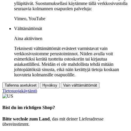
ylläpitävät. Suostumuksellasi käytämme tällä verkkosivustolla
seuraavia kolmannen osapuolen palveluja:
Vimeo, YouTube
Välttämättömät
Aina aktiivinen
Teknisesti välttämättömät evästeet varmistavat vain
verkkosivustomme perustoiminnot. Niiden avulla voit
esimerkiksi kerätä tuotteita ostoskoriin tai kirjautua
asiakastilillesi. Meidän ei ole mahdollista tehdä mitään
johtopäätöksiä sinusta, eikä näin kerättyjä tietoja koskaan
luovuteta kolmansille osapuolille.
Tallenna asetukset
Hyväksy
Vain välttämättömät
Tietosuojakäytäntö
Bist du im richtigen Shop?
Bitte wechsle zum Land
, das mit deiner Lieferadresse
übereinstimmt.