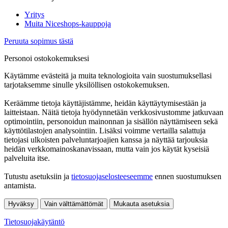
Yritys
Muita Niceshops-kauppoja
Peruuta sopimus tästä
Personoi ostokokemuksesi
Käytämme evästeitä ja muita teknologioita vain suostumuksellasi
tarjotaksemme sinulle yksilöllisen ostokokemuksen.
Keräämme tietoja käyttäjistämme, heidän käyttäytymisestään ja
laitteistaan. Näitä tietoja hyödynnetään verkkosivustomme jatkuvaan
optimointiin, personoidun mainonnan ja sisällön näyttämiseen sekä
käyttötilastojen analysointiin. Lisäksi voimme vertailla salattuja
tietojasi ulkoisten palveluntarjoajien kanssa ja näyttää tarjouksia
heidän verkkomainoskanavissaan, mutta vain jos käytät kyseisiä
palveluita itse.
Tutustu asetuksiin ja
tietosuojaselosteeseemme
ennen suostumuksen
antamista.
Hyväksy
Vain välttämättömät
Mukauta asetuksia
Tietosuojakäytäntö