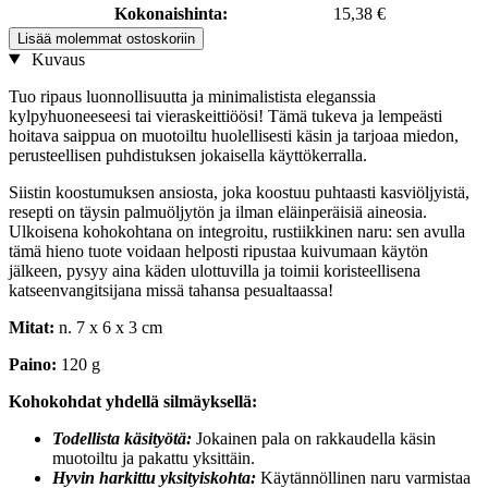
Kokonaishinta:
15,38 €
Lisää molemmat ostoskoriin
Kuvaus
Tuo ripaus luonnollisuutta ja minimalistista eleganssia
kylpyhuoneeseesi tai vieraskeittiöösi! Tämä tukeva ja lempeästi
hoitava saippua on muotoiltu huolellisesti käsin ja tarjoaa miedon,
perusteellisen puhdistuksen jokaisella käyttökerralla.
Siistin koostumuksen ansiosta, joka koostuu puhtaasti kasviöljyistä,
resepti on täysin palmuöljytön ja ilman eläinperäisiä aineosia.
Ulkoisena kohokohtana on integroitu, rustiikkinen naru: sen avulla
tämä hieno tuote voidaan helposti ripustaa kuivumaan käytön
jälkeen, pysyy aina käden ulottuvilla ja toimii koristeellisena
katseenvangitsijana missä tahansa pesualtaassa!
Mitat:
n. 7 x 6 x 3 cm
Paino:
120 g
Kohokohdat yhdellä silmäyksellä:
Todellista käsityötä:
Jokainen pala on rakkaudella käsin
muotoiltu ja pakattu yksittäin.
Hyvin harkittu yksityiskohta:
Käytännöllinen naru varmistaa