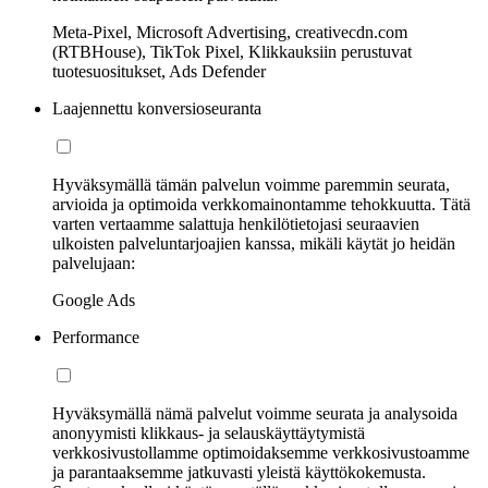
Meta-Pixel, Microsoft Advertising, creativecdn.com
(RTBHouse), TikTok Pixel, Klikkauksiin perustuvat
tuotesuositukset, Ads Defender
Laajennettu konversioseuranta
Hyväksymällä tämän palvelun voimme paremmin seurata,
arvioida ja optimoida verkkomainontamme tehokkuutta. Tätä
varten vertaamme salattuja henkilötietojasi seuraavien
ulkoisten palveluntarjoajien kanssa, mikäli käytät jo heidän
palvelujaan:
Google Ads
Performance
Hyväksymällä nämä palvelut voimme seurata ja analysoida
anonyymisti klikkaus- ja selauskäyttäytymistä
verkkosivustollamme optimoidaksemme verkkosivustoamme
ja parantaaksemme jatkuvasti yleistä käyttökokemusta.