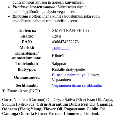
puhtaan ripustamisen ja nopean kuivumisen.
Puhdasta kasvien voimaa:
Valmistettu täysin
palmuöljyttömästi ja täysin vegaanisesti.
Riittoisaa hoitoa:
Ihana kiinteä koostumus, joka sopii
täydellisesti päivittäiseen puhdistukseen.
Tuotenro.:
XMW-TRAN-SEI155
Sisältö:
120 g
EAN:
4066474372278
Merkki:
Tranquillo
Konsistenssi /
Kiinteä
annostelumuoto:
Tuoteluokat:
Saippuat
Ihotyyppi:
Kaikille ihotyypeille
Ei sisällä palmuöljyä
, Unisex,
Ominaisuudet:
Vegaaninen
Sertifikaatit:
Vegaaninen ilman sertifikaattia
Tuoteseloste (INCI)
Cocos Nucifera (Coconut) Oil, Oryza Sativa (Rice) Bran Oil, Aqua,
Sodium Hydroxyde,
Citrus Aurantium Dulcis Peel Oil
,
Cananga
Odorata (Ylang Ylang) Flower Oil
,
Pogostemon Cablin Oil
,
Cananga Odorata Flower Extract
,
Limonene
,
Linalool
,