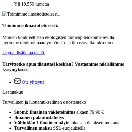
Yli 18.550 tuotetta
Toimimme ilmastotietoisesti.
Monien konkreettisten ekologisten toimenpiteidemme avulla
pyrimme minimoimaan ympäristö- ja ilmastovaikutuksemme.
Löydät lisätietoa täältä.
Tarvitsetko apua tilaustasi koskien? Vastaamme mielellämme
kysymyksiisi.
Ota yhteyttä
Laatutakuu
Turvallinen ja luottamuksellinen ostostenteko
Suomi: Ilmainen vakiotoimitus
alkaen 79,90 €
Ilmainen palautuslähetys
Vähintään 1 ilmainen näyte
jokaisen tilauksen mukana
Turvallinen maksu
SSL-suojauksella