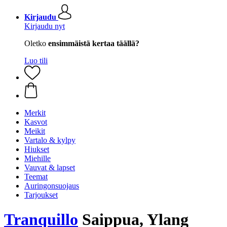
Kirjaudu
Kirjaudu nyt
Oletko
ensimmäistä kertaa täällä?
Luo tili
Merkit
Kasvot
Meikit
Vartalo & kylpy
Hiukset
Miehille
Vauvat & lapset
Teemat
Auringonsuojaus
Tarjoukset
Tranquillo
Saippua, Ylang