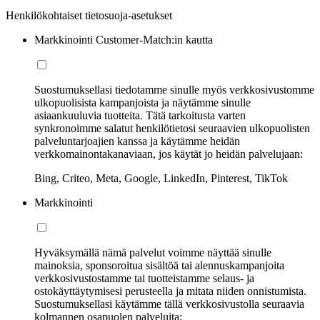
Henkilökohtaiset tietosuoja-asetukset
Markkinointi Customer-Match:in kautta
Suostumuksellasi tiedotamme sinulle myös verkkosivustomme
ulkopuolisista kampanjoista ja näytämme sinulle
asiaankuuluvia tuotteita. Tätä tarkoitusta varten
synkronoimme salatut henkilötietosi seuraavien ulkopuolisten
palveluntarjoajien kanssa ja käytämme heidän
verkkomainontakanaviaan, jos käytät jo heidän palvelujaan:
Bing, Criteo, Meta, Google, LinkedIn, Pinterest, TikTok
Markkinointi
Hyväksymällä nämä palvelut voimme näyttää sinulle
mainoksia, sponsoroitua sisältöä tai alennuskampanjoita
verkkosivustostamme tai tuotteistamme selaus- ja
ostokäyttäytymisesi perusteella ja mitata niiden onnistumista.
Suostumuksellasi käytämme tällä verkkosivustolla seuraavia
kolmannen osapuolen palveluita: