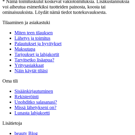
* Nämä toimituskulut koskevat vakiotoimituksia. Lisäkustannuksia
voi aiheutua esimerkiksi tuotteiden painosta, koosta tai
ominaisuuksista. Löydät nämä tiedot tuotekuvauksesta.
Tilaaminen ja asiakastuki
Miten teen tilauksen
Lähetys ja toimitus
Palautukset ja hyvitykset
Maksutapa
Tarjoukset ja lahjakortit
Tarvitsetko lisäapua?
Yritysasiakkaat
Näin käytät tiliäsi
Oma tili
Sisäänkirjautuminen
Rekisteröinti
Unohditko salasanasi?
Missä lähetykseni on?
Lunasta lahjakortti
Lisätietoja
beauty Blog