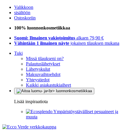
Valikkoon
sisältöön
Ostoskoriin
100% luonnonkosmetiikkaa
Suomi: Ilmainen vakiotoimitus
alkaen 79,90 €
Vähintään 1 ilmainen näyte
jokaisen tilauksen mukana
Tuki
Missä tilaukseni on?
Palautuslähetykset
Lähetyskulut
Maksuvaihtoehdot
Yhteystiedot
Kaikki asiakastukiaiheet
Lisää inspiraatiota
Ympäristöystävälliset pesuaineet ja
muuta