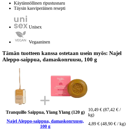
Käytännöllinen ripustusnaru
Täysin kasviperäinen resepti
Unisex
Vegaaninen
Tämän tuotteen kanssa ostetaan usein myös: Najel
Aleppo-saippua, damaskonruusu, 100 g
10,49 €
(87,42 € /
Tranquillo Saippua, Ylang Ylang (120 g)
kg)
Najel Aleppo-saippua, damaskonruusu,
4,89 €
(48,90 € / kg)
100 g