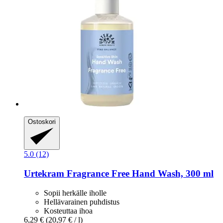
Ostoskori
5.0 (12)
Urtekram
Fragrance Free Hand Wash, 300 ml
Sopii herkälle iholle
Hellävarainen puhdistus
Kosteuttaa ihoa
6,29 €
(20,97 € / l)