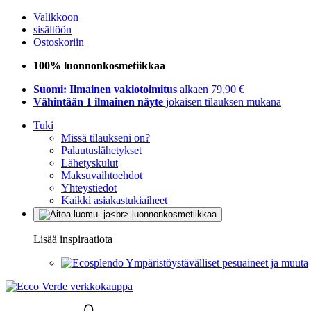
Valikkoon
sisältöön
Ostoskoriin
100% luonnonkosmetiikkaa
Suomi: Ilmainen vakiotoimitus
alkaen 79,90 €
Vähintään 1 ilmainen näyte
jokaisen tilauksen mukana
Tuki
Missä tilaukseni on?
Palautuslähetykset
Lähetyskulut
Maksuvaihtoehdot
Yhteystiedot
Kaikki asiakastukiaiheet
Lisää inspiraatiota
Ympäristöystävälliset pesuaineet ja muuta