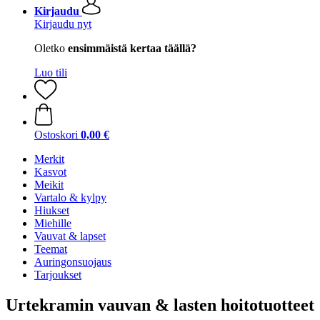
Kirjaudu
Kirjaudu nyt
Oletko
ensimmäistä kertaa täällä?
Luo tili
Ostoskori
0,00 €
Merkit
Kasvot
Meikit
Vartalo & kylpy
Hiukset
Miehille
Vauvat & lapset
Teemat
Auringonsuojaus
Tarjoukset
Urtekramin vauvan & lasten hoitotuotteet