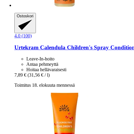
Ostoskori
4.0 (100)
Urtekram
Calendula Children's Spray Condition
Leave-In-hoito
Antaa pehmeyttä
Hoitaa hellävaraisesti
7,89 €
(31,56 € / l)
Toimitus 18. elokuuta mennessä