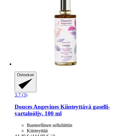
Ostoskori
3.7 (3)
Douces Angevines
Kiinteyttävä gaselli-​
vartaloöljy, 100 ml
Ihanteellinen selluliittiin
Kiinteyttää