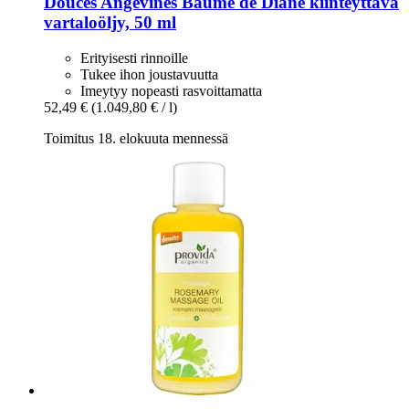
Douces Angevines
Baume de Diane kiinteyttävä
vartaloöljy, 50 ml
Erityisesti rinnoille
Tukee ihon joustavuutta
Imeytyy nopeasti rasvoittamatta
52,49 €
(1.049,80 € / l)
Toimitus 18. elokuuta mennessä