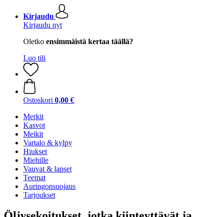
Kirjaudu
Kirjaudu nyt
Oletko
ensimmäistä kertaa täällä?
Luo tili
Ostoskori
0,00 €
Merkit
Kasvot
Meikit
Vartalo & kylpy
Hiukset
Miehille
Vauvat & lapset
Teemat
Auringonsuojaus
Tarjoukset
Öljysekoitukset, jotka kiinteyttävät ja