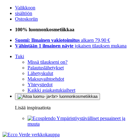
Valikkoon
sisältöön
Ostoskoriin
100% luonnonkosmetiikkaa
Suomi: Ilmainen vakiotoimitus
alkaen 79,90 €
Vähintään 1 ilmainen näyte
jokaisen tilauksen mukana
Tuki
Missä tilaukseni on?
Palautuslähetykset
Lähetyskulut
Maksuvaihtoehdot
Yhteystiedot
Kaikki asiakastukiaiheet
Lisää inspiraatiota
Ympäristöystävälliset pesuaineet ja
muuta