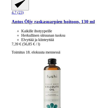
4.7 (23)
Antos
Öljy raskasuarpien hoitoon, 130 ml
Kaikille ihotyypeille
Herkullinen sitruunan tuoksu
Elvyttää ja kiinteyttää
7,39 €
(56,85 € / l)
Toimitus 18. elokuuta mennessä