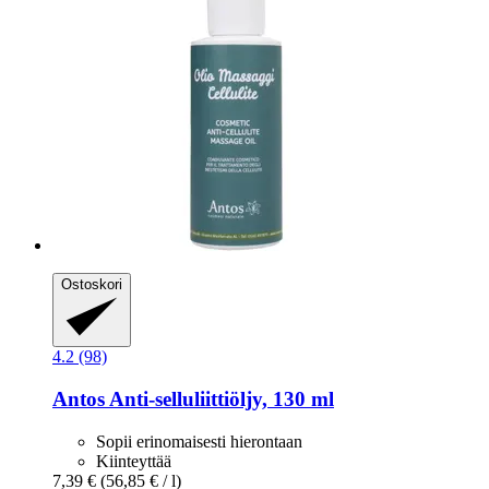
Ostoskori
4.2 (98)
Antos
Anti-​selluliittiöljy, 130 ml
Sopii erinomaisesti hierontaan
Kiinteyttää
7,39 €
(56,85 € / l)