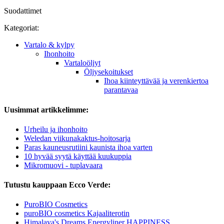
Suodattimet
Kategoriat:
Vartalo & kylpy
Ihonhoito
Vartaloöljyt
Öljysekoitukset
Ihoa kiinteyttävää ja verenkiertoa
parantavaa
Uusimmat artikkelimme:
Urheilu ja ihonhoito
Weledan viikunakaktus-hoitosarja
Paras kauneusrutiini kaunista ihoa varten
10 hyvää syytä käyttää kuukuppia
Mikromuovi - tuplavaara
Tutustu kauppaan Ecco Verde:
PuroBIO Cosmetics
puroBIO cosmetics Kajaaliterotin
Himalaya's Dreams Energyliner HAPPINESS