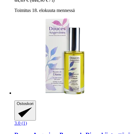
44,49 €
(444,90 € / l)
Toimitus 18. elokuuta mennessä
Ostoskori
3.0 (1)