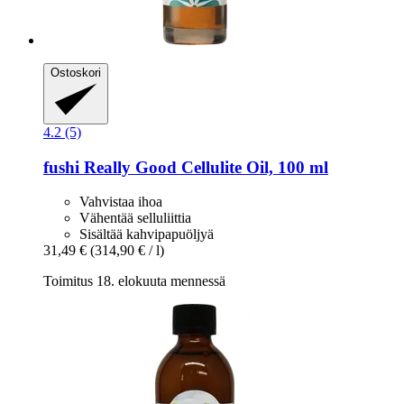
Ostoskori
4.2 (5)
fushi
Really Good Cellulite Oil, 100 ml
Vahvistaa ihoa
Vähentää selluliittia
Sisältää kahvipapuöljyä
31,49 €
(314,90 € / l)
Toimitus 18. elokuuta mennessä