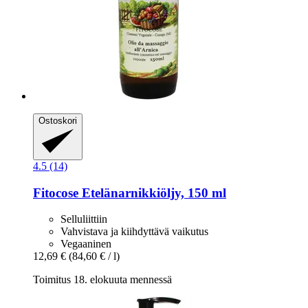
Ostoskori
4.5 (14)
Fitocose
Etelänarnikkiöljy, 150 ml
Selluliittiin
Vahvistava ja kiihdyttävä vaikutus
Vegaaninen
12,69 €
(84,60 € / l)
Toimitus 18. elokuuta mennessä