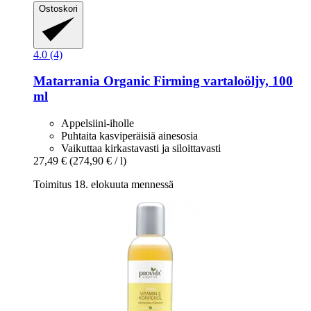
Ostoskori
4.0 (4)
Matarrania
Organic Firming vartaloöljy, 100
ml
Appelsiini-iholle
Puhtaita kasviperäisiä ainesosia
Vaikuttaa kirkastavasti ja siloittavasti
27,49 €
(274,90 € / l)
Toimitus 18. elokuuta mennessä