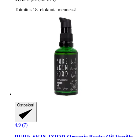
Toimitus 18. elokuuta mennessä
Ostoskori
4.9 (7)
PURE SKIN FOOD
Organic Boobs Oil Vanilla