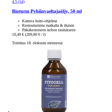
4.5 (14)
Bioturm
Pyhiinvaeltajaöljy, 50 ml
Kattava hoito-ohjelma
Rentoutumista matkalla & iltaisin
Pitkäkestoiseen kehon rasitukseen
10,49 €
(209,80 € / l)
Toimitus 18. elokuuta mennessä