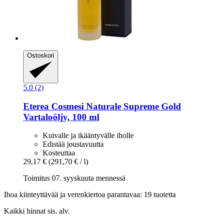
Ostoskori
5.0 (2)
Eterea Cosmesi Naturale
Supreme Gold
Vartaloöljy, 100 ml
Kuivalle ja ikääntyvälle iholle
Edistää joustavuutta
Kosteuttaa
29,17 €
(291,70 € / l)
Toimitus 07. syyskuuta mennessä
Ihoa kiinteyttävää ja verenkiertoa parantavaa: 19 tuotetta
Kaikki hinnat sis. alv.