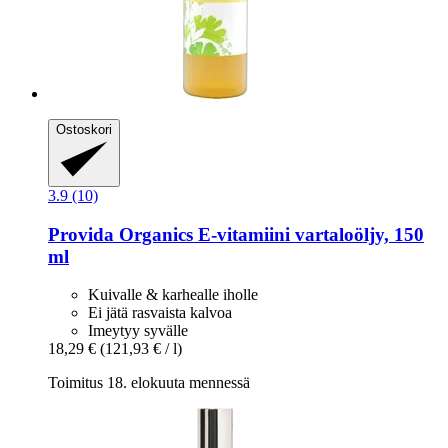
Ostoskori
3.9 (10)
Provida Organics
E-​vitamiini vartaloöljy, 150
ml
Kuivalle & karhealle iholle
Ei jätä rasvaista kalvoa
Imeytyy syvälle
18,29 €
(121,93 € / l)
Toimitus 18. elokuuta mennessä