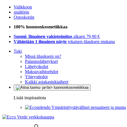
Valikkoon
sisältöön
Ostoskoriin
100% luonnonkosmetiikkaa
Suomi: Ilmainen vakiotoimitus
alkaen 79,90 €
Vähintään 1 ilmainen näyte
jokaisen tilauksen mukana
Tuki
Missä tilaukseni on?
Palautuslähetykset
Lähetyskulut
Maksuvaihtoehdot
Yhteystiedot
Kaikki asiakastukiaiheet
Lisää inspiraatiota
Ympäristöystävälliset pesuaineet ja muuta