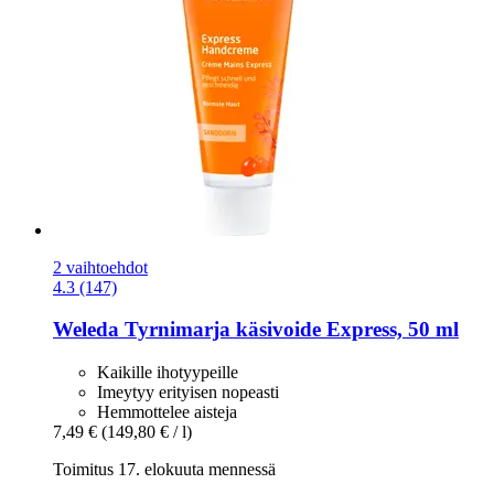
2 vaihtoehdot
4.3 (147)
Weleda
Tyrnimarja käsivoide Express, 50 ml
Kaikille ihotyypeille
Imeytyy erityisen nopeasti
Hemmottelee aisteja
7,49 €
(149,80 € / l)
Toimitus 17. elokuuta mennessä