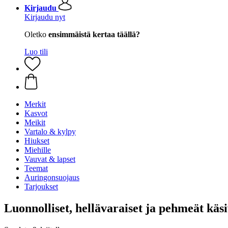
Kirjaudu
Kirjaudu nyt
Oletko
ensimmäistä kertaa täällä?
Luo tili
Merkit
Kasvot
Meikit
Vartalo & kylpy
Hiukset
Miehille
Vauvat & lapset
Teemat
Auringonsuojaus
Tarjoukset
Luonnolliset, hellävaraiset ja pehmeät käsi