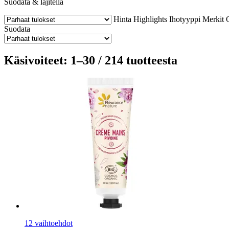
Suodata & lajitella
Hinta
Highlights
Ihotyyppi
Merkit
Suodata
Käsivoiteet: 1–30 / 214 tuotteesta
12 vaihtoehdot