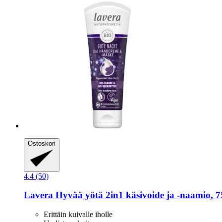
Ostoskori
4.4 (50)
Lavera
Hyvää yötä 2in1 käsivoide ja -​naamio, 7
Erittäin kuivalle iholle