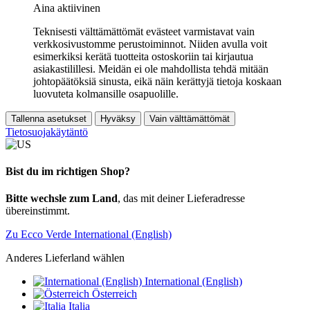
Aina aktiivinen
Teknisesti välttämättömät evästeet varmistavat vain
verkkosivustomme perustoiminnot. Niiden avulla voit
esimerkiksi kerätä tuotteita ostoskoriin tai kirjautua
asiakastilillesi. Meidän ei ole mahdollista tehdä mitään
johtopäätöksiä sinusta, eikä näin kerättyjä tietoja koskaan
luovuteta kolmansille osapuolille.
Tallenna asetukset
Hyväksy
Vain välttämättömät
Tietosuojakäytäntö
Bist du im richtigen Shop?
Bitte wechsle zum Land
, das mit deiner Lieferadresse
übereinstimmt.
Zu Ecco Verde International (English)
Anderes Lieferland wählen
International (English)
Österreich
Italia