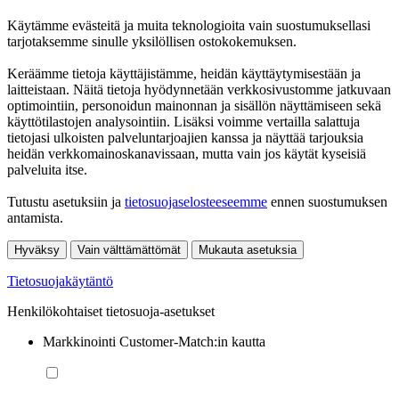
Käytämme evästeitä ja muita teknologioita vain suostumuksellasi
tarjotaksemme sinulle yksilöllisen ostokokemuksen.
Keräämme tietoja käyttäjistämme, heidän käyttäytymisestään ja
laitteistaan. Näitä tietoja hyödynnetään verkkosivustomme jatkuvaan
optimointiin, personoidun mainonnan ja sisällön näyttämiseen sekä
käyttötilastojen analysointiin. Lisäksi voimme vertailla salattuja
tietojasi ulkoisten palveluntarjoajien kanssa ja näyttää tarjouksia
heidän verkkomainoskanavissaan, mutta vain jos käytät kyseisiä
palveluita itse.
Tutustu asetuksiin ja
tietosuojaselosteeseemme
ennen suostumuksen
antamista.
Hyväksy
Vain välttämättömät
Mukauta asetuksia
Tietosuojakäytäntö
Henkilökohtaiset tietosuoja-asetukset
Markkinointi Customer-Match:in kautta