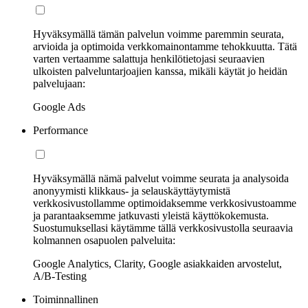
Hyväksymällä tämän palvelun voimme paremmin seurata,
arvioida ja optimoida verkkomainontamme tehokkuutta. Tätä
varten vertaamme salattuja henkilötietojasi seuraavien
ulkoisten palveluntarjoajien kanssa, mikäli käytät jo heidän
palvelujaan:
Google Ads
Performance
Hyväksymällä nämä palvelut voimme seurata ja analysoida
anonyymisti klikkaus- ja selauskäyttäytymistä
verkkosivustollamme optimoidaksemme verkkosivustoamme
ja parantaaksemme jatkuvasti yleistä käyttökokemusta.
Suostumuksellasi käytämme tällä verkkosivustolla seuraavia
kolmannen osapuolen palveluita:
Google Analytics, Clarity, Google asiakkaiden arvostelut,
A/B-Testing
Toiminnallinen