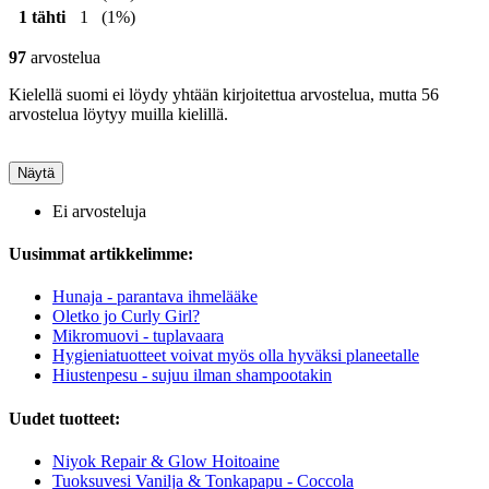
1 tähti
1
(1%)
97
arvostelua
Kielellä suomi ei löydy yhtään kirjoitettua arvostelua, mutta 56
arvostelua löytyy muilla kielillä.
Näytä
Ei arvosteluja
Uusimmat artikkelimme:
Hunaja - parantava ihmelääke
Oletko jo Curly Girl?
Mikromuovi - tuplavaara
Hygieniatuotteet voivat myös olla hyväksi planeetalle
Hiustenpesu - sujuu ilman shampootakin
Uudet tuotteet:
Niyok Repair & Glow Hoitoaine
Tuoksuvesi Vanilja & Tonkapapu - Coccola