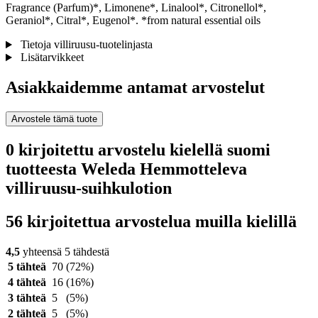
Fragrance (Parfum)*, Limonene*, Linalool*, Citronellol*,
Geraniol*, Citral*, Eugenol*. *from natural essential oils
Tietoja villiruusu-tuotelinjasta
Lisätarvikkeet
Asiakkaidemme antamat arvostelut
Arvostele tämä tuote
0 kirjoitettu arvostelu kielellä suomi
tuotteesta Weleda Hemmotteleva
villiruusu-suihkulotion
56 kirjoitettua arvostelua muilla kielillä
4,5
yhteensä 5 tähdestä
5 tähteä
70
(72%)
4 tähteä
16
(16%)
3 tähteä
5
(5%)
2 tähteä
5
(5%)