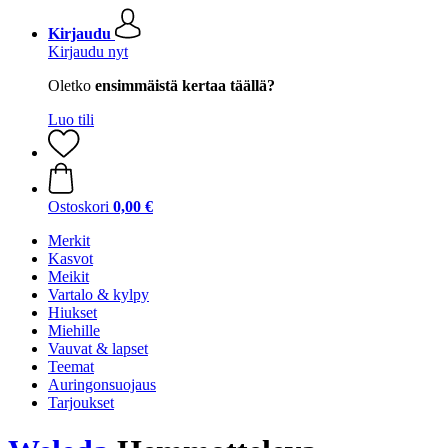
Kirjaudu
Kirjaudu nyt
Oletko
ensimmäistä kertaa täällä?
Luo tili
Ostoskori
0,00 €
Merkit
Kasvot
Meikit
Vartalo & kylpy
Hiukset
Miehille
Vauvat & lapset
Teemat
Auringonsuojaus
Tarjoukset