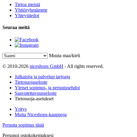
Tietoa meistä
Yhtiöryhmämme
Yhteystiedot
Seuraa meitä
Muuta maa/kieli
© 2010-2026
niceshops GmbH
- All rights reserved.
Julkaisija ja palvelun tarjoaja
Tietosuojaseloste
Yleiset sopimus- ja peruutusehdot
Saavutettavuusseloste
Tietosuoja-asetukset
Yritys
Muita Niceshops-kauppoja
Peruuta sopimus tästä
Personoi ostokokemuksesi