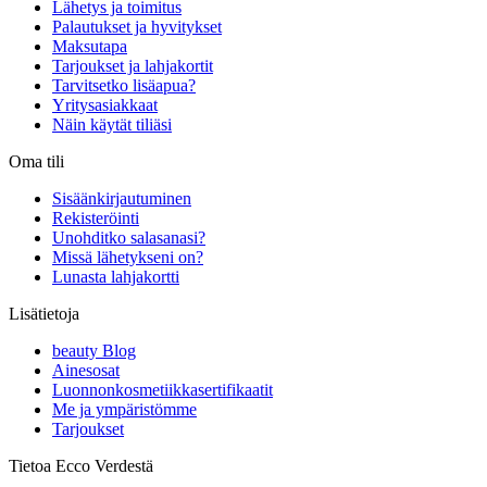
Lähetys ja toimitus
Palautukset ja hyvitykset
Maksutapa
Tarjoukset ja lahjakortit
Tarvitsetko lisäapua?
Yritysasiakkaat
Näin käytät tiliäsi
Oma tili
Sisäänkirjautuminen
Rekisteröinti
Unohditko salasanasi?
Missä lähetykseni on?
Lunasta lahjakortti
Lisätietoja
beauty Blog
Ainesosat
Luonnonkosmetiikkasertifikaatit
Me ja ympäristömme
Tarjoukset
Tietoa Ecco Verdestä