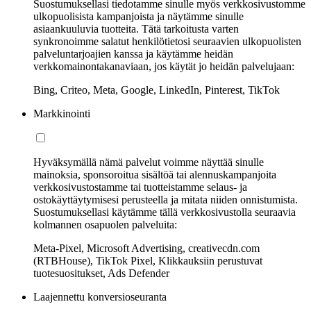
Suostumuksellasi tiedotamme sinulle myös verkkosivustomme
ulkopuolisista kampanjoista ja näytämme sinulle
asiaankuuluvia tuotteita. Tätä tarkoitusta varten
synkronoimme salatut henkilötietosi seuraavien ulkopuolisten
palveluntarjoajien kanssa ja käytämme heidän
verkkomainontakanaviaan, jos käytät jo heidän palvelujaan:
Bing, Criteo, Meta, Google, LinkedIn, Pinterest, TikTok
Markkinointi
Hyväksymällä nämä palvelut voimme näyttää sinulle
mainoksia, sponsoroitua sisältöä tai alennuskampanjoita
verkkosivustostamme tai tuotteistamme selaus- ja
ostokäyttäytymisesi perusteella ja mitata niiden onnistumista.
Suostumuksellasi käytämme tällä verkkosivustolla seuraavia
kolmannen osapuolen palveluita:
Meta-Pixel, Microsoft Advertising, creativecdn.com
(RTBHouse), TikTok Pixel, Klikkauksiin perustuvat
tuotesuositukset, Ads Defender
Laajennettu konversioseuranta