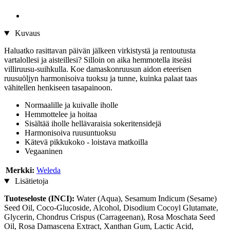
Kuvaus
Haluatko rasittavan päivän jälkeen virkistystä ja rentoutusta
vartalollesi ja aisteillesi? Silloin on aika hemmotella itseäsi
villiruusu-suihkulla. Koe damaskonruusun aidon eteerisen
ruusuöljyn harmonisoiva tuoksu ja tunne, kuinka palaat taas
vähitellen henkiseen tasapainoon.
Normaalille ja kuivalle iholle
Hemmottelee ja hoitaa
Sisältää iholle hellävaraisia sokeritensidejä
Harmonisoiva ruusuntuoksu
Kätevä pikkukoko - loistava matkoilla
Vegaaninen
Merkki:
Weleda
Lisätietoja
Tuoteseloste (INCI):
Water (Aqua), Sesamum Indicum (Sesame)
Seed Oil, Coco-Glucoside, Alcohol, Disodium Cocoyl Glutamate,
Glycerin, Chondrus Crispus (Carrageenan), Rosa Moschata Seed
Oil, Rosa Damascena Extract, Xanthan Gum, Lactic Acid,