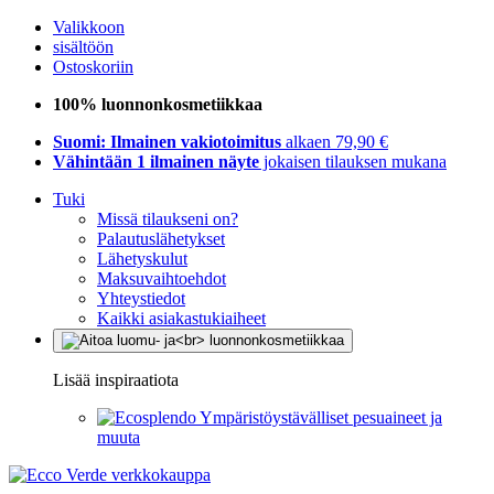
Valikkoon
sisältöön
Ostoskoriin
100% luonnonkosmetiikkaa
Suomi: Ilmainen vakiotoimitus
alkaen 79,90 €
Vähintään 1 ilmainen näyte
jokaisen tilauksen mukana
Tuki
Missä tilaukseni on?
Palautuslähetykset
Lähetyskulut
Maksuvaihtoehdot
Yhteystiedot
Kaikki asiakastukiaiheet
Lisää inspiraatiota
Ympäristöystävälliset pesuaineet ja
muuta