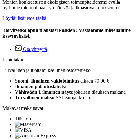
Monien konkreettisten ekologisten toimenpiteidemme avulla
pyrimme minimoimaan ympäristö- ja ilmastovaikutuksemme.
Löydät lisätietoa täältä.
Tarvitsetko apua tilaustasi koskien? Vastaamme mielellämme
kysymyksiisi.
Ota yhteyttä
Laatutakuu
Turvallinen ja luottamuksellinen ostostenteko
Suomi: Ilmainen vakiotoimitus
alkaen 79,90 €
Ilmainen palautuslähetys
Vähintään 1 ilmainen näyte
jokaisen tilauksen mukana
Turvallinen maksu
SSL-suojauksella
Mukavat maksutavat
Tilisiirto