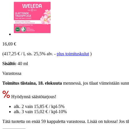
16,69 €
(
417,25 € / l
, sis. 25,5% alv.
-
plus toimituskulut
)
Sisältö:
40 ml
Varastossa
Toimitus tiistaina, 18. elokuuta
mennessä, jos tilaat viimeistään
sunn
Hyödynnä säästötarjous!
alk. 2 vain
15,85 €
/ kpl
-5%
alk. 3 vain
15,02 €
/ kpl
-10%
Tätä tuotetta on enää 59 kappaletta varastossa. Lisää on tulossa! Jos 