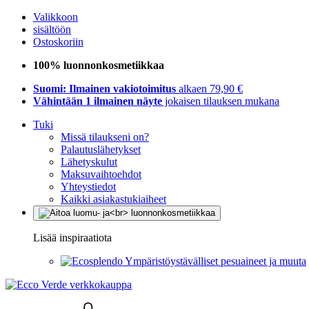
Valikkoon
sisältöön
Ostoskoriin
100% luonnonkosmetiikkaa
Suomi: Ilmainen vakiotoimitus
alkaen 79,90 €
Vähintään 1 ilmainen näyte
jokaisen tilauksen mukana
Tuki
Missä tilaukseni on?
Palautuslähetykset
Lähetyskulut
Maksuvaihtoehdot
Yhteystiedot
Kaikki asiakastukiaiheet
Lisää inspiraatiota
Ympäristöystävälliset pesuaineet ja muuta