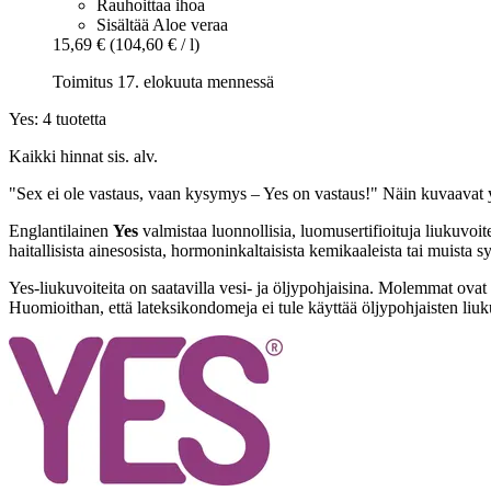
Rauhoittaa ihoa
Sisältää Aloe veraa
15,69 €
(104,60 € / l)
Toimitus 17. elokuuta mennessä
Yes: 4 tuotetta
Kaikki hinnat sis. alv.
"Sex ei ole vastaus, vaan kysymys – Yes on vastaus!" Näin kuvaavat yr
Englantilainen
Yes
valmistaa luonnollisia, luomusertifioituja liukuvoi
haitallisista ainesosista, hormoninkaltaisista kemikaaleista tai muista sy
Yes-liukuvoiteita on saatavilla vesi- ja öljypohjaisina. Molemmat ova
Huomioithan, että lateksikondomeja ei tule käyttää öljypohjaisten liuku