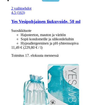
2 vaihtoehdot
4.5 (163)
Yes
Vesipohjainen liukuvoide, 50 ml
Suosikkituote
Hajusteeton, mauton ja väritön
Sopii kondomeille ja silikonileluihin
Hypoallergeeninen ja pH-yhteensopiva
11,49 €
(229,80 € / l)
Toimitus 17. elokuuta mennessä