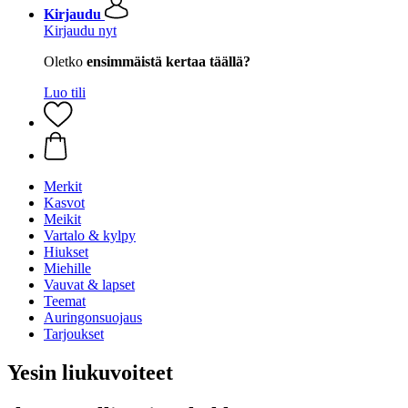
Kirjaudu
Kirjaudu nyt
Oletko
ensimmäistä kertaa täällä?
Luo tili
Merkit
Kasvot
Meikit
Vartalo & kylpy
Hiukset
Miehille
Vauvat & lapset
Teemat
Auringonsuojaus
Tarjoukset
Yesin liukuvoiteet