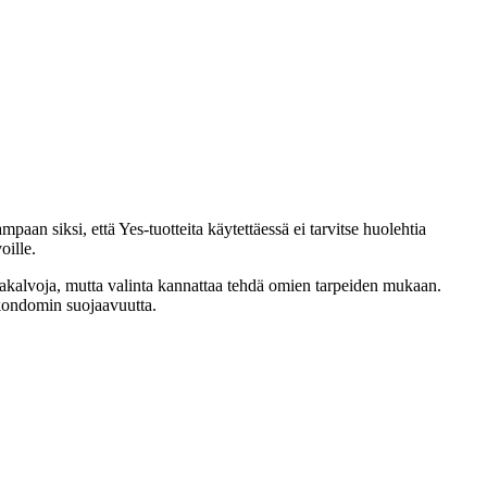
aan siksi, että Yes-tuotteita käytettäessä ei tarvitse huolehtia
oille.
imakalvoja, mutta valinta kannattaa tehdä omien tarpeiden mukaan.
n kondomin suojaavuutta.