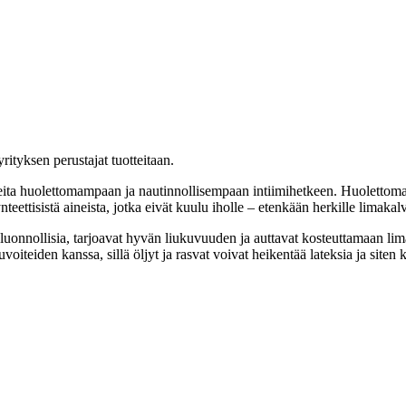
ityksen perustajat tuotteitaan.
teita huolettomampaan ja nautinnollisempaan intiimihetkeen. Huolettomamp
nteettisistä aineista, jotka eivät kuulu iholle – etenkään herkille limakalv
t luonnollisia, tarjoavat hyvän liukuvuuden ja auttavat kosteuttamaan l
voiteiden kanssa, sillä öljyt ja rasvat voivat heikentää lateksia ja site