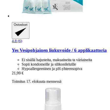
Ostoskori
4.8 (6)
Yes
Vesipohjainen liukuvoide / 6 applikaattoria
Ei sisällä hajusteita, makuaineita ta väriaineita
Sopii kondomeille ja silikonileluille
Hypoallergeeninen ja pH-yhteensopiva
21,99 €
Toimitus 17. elokuuta mennessä