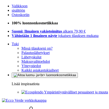
Valikkoon
sisältöön
Ostoskoriin
100% luonnonkosmetiikkaa
Suomi: Ilmainen vakiotoimitus
alkaen 79,90 €
Vähintään 1 ilmainen näyte
jokaisen tilauksen mukana
Tuki
Missä tilaukseni on?
Palautuslähetykset
Lähetyskulut
Maksuvaihtoehdot
Yhteystiedot
Kaikki asiakastukiaiheet
Lisää inspiraatiota
Ympäristöystävälliset pesuaineet ja muuta