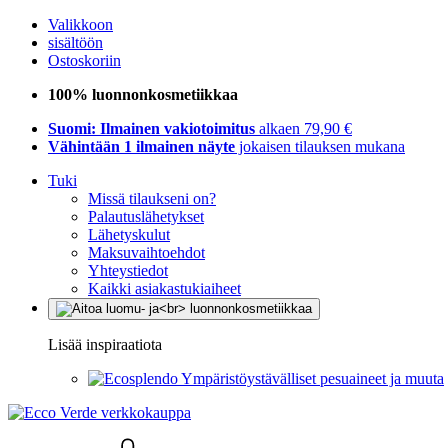
Valikkoon
sisältöön
Ostoskoriin
100% luonnonkosmetiikkaa
Suomi: Ilmainen vakiotoimitus
alkaen 79,90 €
Vähintään 1 ilmainen näyte
jokaisen tilauksen mukana
Tuki
Missä tilaukseni on?
Palautuslähetykset
Lähetyskulut
Maksuvaihtoehdot
Yhteystiedot
Kaikki asiakastukiaiheet
Lisää inspiraatiota
Ympäristöystävälliset pesuaineet ja muuta