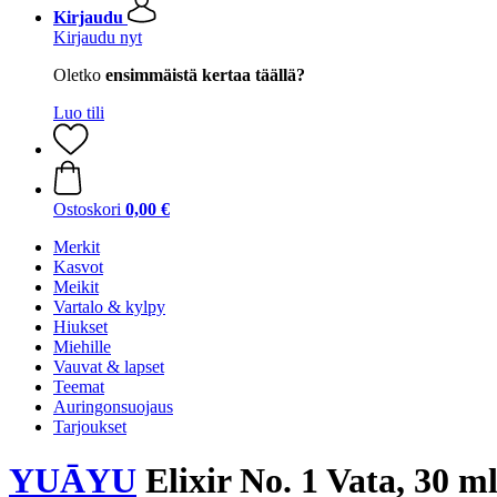
Kirjaudu
Kirjaudu nyt
Oletko
ensimmäistä kertaa täällä?
Luo tili
Ostoskori
0,00 €
Merkit
Kasvot
Meikit
Vartalo & kylpy
Hiukset
Miehille
Vauvat & lapset
Teemat
Auringonsuojaus
Tarjoukset
YUĀYU
Elixir No. 1 Vata, 30 m