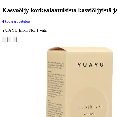
Kasvoöljy korkealaatuisista kasviöljyistä ja
4 tuotearvostelua
YUĀYU Elixir No. 1 Vata