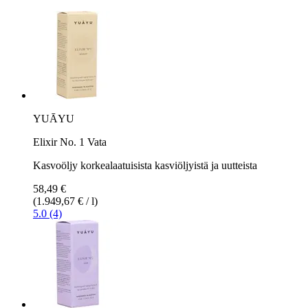
YUĀYU
Elixir No. 1 Vata
Kasvoöljy korkealaatuisista kasviöljyistä ja uutteista
58,49 €
(1.949,67 € / l)
5.0 (4)