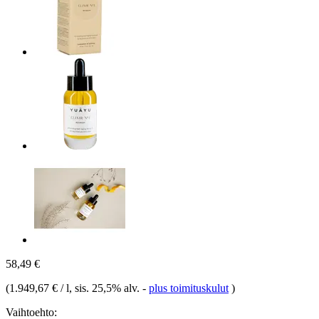
58,49 €
(
1.949,67 € / l
, sis. 25,5% alv.
-
plus toimituskulut
)
Vaihtoehto: