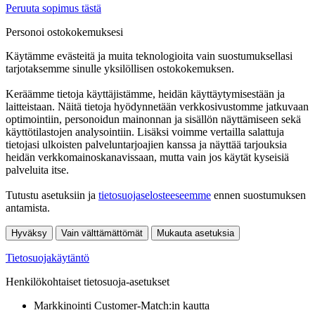
Peruuta sopimus tästä
Personoi ostokokemuksesi
Käytämme evästeitä ja muita teknologioita vain suostumuksellasi
tarjotaksemme sinulle yksilöllisen ostokokemuksen.
Keräämme tietoja käyttäjistämme, heidän käyttäytymisestään ja
laitteistaan. Näitä tietoja hyödynnetään verkkosivustomme jatkuvaan
optimointiin, personoidun mainonnan ja sisällön näyttämiseen sekä
käyttötilastojen analysointiin. Lisäksi voimme vertailla salattuja
tietojasi ulkoisten palveluntarjoajien kanssa ja näyttää tarjouksia
heidän verkkomainoskanavissaan, mutta vain jos käytät kyseisiä
palveluita itse.
Tutustu asetuksiin ja
tietosuojaselosteeseemme
ennen suostumuksen
antamista.
Hyväksy
Vain välttämättömät
Mukauta asetuksia
Tietosuojakäytäntö
Henkilökohtaiset tietosuoja-asetukset
Markkinointi Customer-Match:in kautta