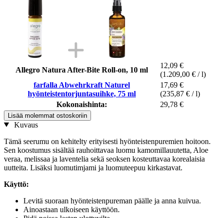
12,09 €
Allegro Natura After-Bite Roll-on, 10 ml
(1.209,00 € / l)
farfalla Abwehrkraft Naturel
17,69 €
hyönteistentorjuntasuihke, 75 ml
(235,87 € / l)
Kokonaishinta:
29,78 €
Lisää molemmat ostoskoriin
Kuvaus
Tämä seerumu on kehitelty erityisesti hyönteistenpuremien hoitoon.
Sen koostumus sisältää rauhoittavaa luomu kamomillauutetta, Aloe
veraa, melissaa ja laventelia sekä seoksen kosteuttavaa korealaisia
uutteita. Lisäksi luomutimjami ja luomuteepuu kirkastavat.
Käyttö:
Levitä suoraan hyönteistenpureman päälle ja anna kuivua.
Ainoastaan ulkoiseen käyttöön.