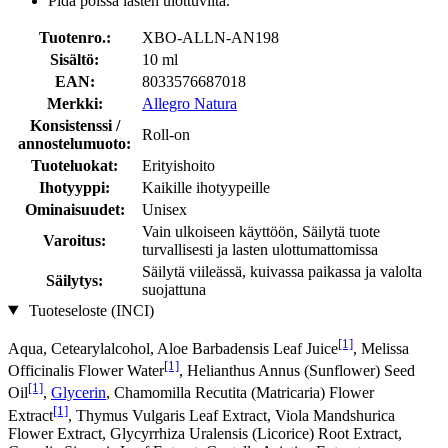
Pidä poissa lasten ulottuvilta.
Tuotenro.:
XBO-ALLN-AN198
Sisältö:
10 ml
EAN:
8033576687018
Merkki:
Allegro Natura
Konsistenssi /
Roll-on
annostelumuoto:
Tuoteluokat:
Erityishoito
Ihotyyppi:
Kaikille ihotyypeille
Ominaisuudet:
Unisex
Vain ulkoiseen käyttöön, Säilytä tuote
Varoitus:
turvallisesti ja lasten ulottumattomissa
Säilytä viileässä, kuivassa paikassa ja valolta
Säilytys:
suojattuna
Tuoteseloste (INCI)
[1]
Aqua, Cetearylalcohol, Aloe Barbadensis Leaf Juice
, Melissa
[1]
Officinalis Flower Water
, Helianthus Annus (Sunflower) Seed
[1]
Oil
,
Glycerin
, Chamomilla Recutita (Matricaria) Flower
[1]
Extract
, Thymus Vulgaris Leaf Extract, Viola Mandshurica
Flower Extract, Glycyrrhiza Uralensis (Licorice) Root Extract,