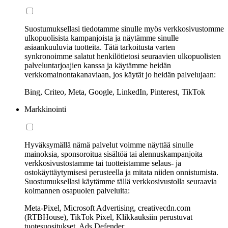
Suostumuksellasi tiedotamme sinulle myös verkkosivustomme
ulkopuolisista kampanjoista ja näytämme sinulle
asiaankuuluvia tuotteita. Tätä tarkoitusta varten
synkronoimme salatut henkilötietosi seuraavien ulkopuolisten
palveluntarjoajien kanssa ja käytämme heidän
verkkomainontakanaviaan, jos käytät jo heidän palvelujaan:
Bing, Criteo, Meta, Google, LinkedIn, Pinterest, TikTok
Markkinointi
Hyväksymällä nämä palvelut voimme näyttää sinulle
mainoksia, sponsoroitua sisältöä tai alennuskampanjoita
verkkosivustostamme tai tuotteistamme selaus- ja
ostokäyttäytymisesi perusteella ja mitata niiden onnistumista.
Suostumuksellasi käytämme tällä verkkosivustolla seuraavia
kolmannen osapuolen palveluita:
Meta-Pixel, Microsoft Advertising, creativecdn.com
(RTBHouse), TikTok Pixel, Klikkauksiin perustuvat
tuotesuositukset, Ads Defender