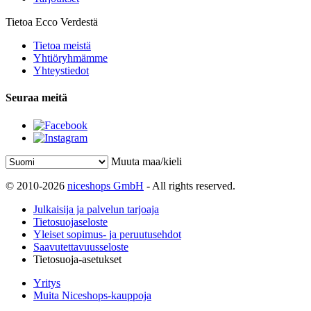
Tietoa Ecco Verdestä
Tietoa meistä
Yhtiöryhmämme
Yhteystiedot
Seuraa meitä
Muuta maa/kieli
© 2010-2026
niceshops GmbH
- All rights reserved.
Julkaisija ja palvelun tarjoaja
Tietosuojaseloste
Yleiset sopimus- ja peruutusehdot
Saavutettavuusseloste
Tietosuoja-asetukset
Yritys
Muita Niceshops-kauppoja