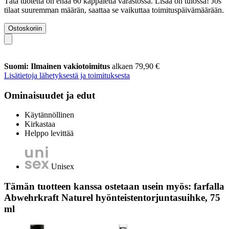
Tätä tuotetta on enää 60 kappaletta varastossa. Lisää on tulossa! Jos
tilaat suuremman määrän, saattaa se vaikuttaa toimituspäivämäärään.
Ostoskoriin
Suomi: Ilmainen vakiotoimitus
alkaen 79,90 €
Lisätietoja lähetyksestä ja toimituksesta
Ominaisuudet ja edut
Käytännöllinen
Kirkastaa
Helppo levittää
Unisex
Tämän tuotteen kanssa ostetaan usein myös: farfalla
Abwehrkraft Naturel hyönteistentorjuntasuihke, 75
ml