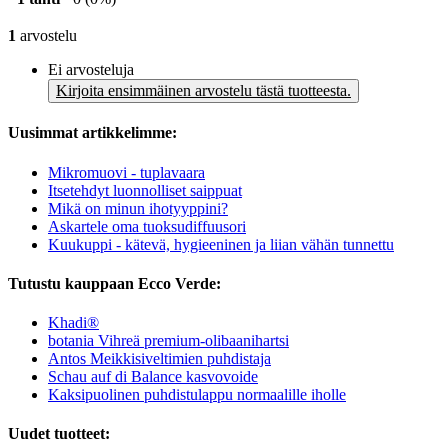
1
arvostelu
Ei arvosteluja
Kirjoita ensimmäinen arvostelu tästä tuotteesta.
Uusimmat artikkelimme:
Mikromuovi - tuplavaara
Itsetehdyt luonnolliset saippuat
Mikä on minun ihotyyppini?
Askartele oma tuoksudiffuusori
Kuukuppi - kätevä, hygieeninen ja liian vähän tunnettu
Tutustu kauppaan Ecco Verde:
Khadi®
botania Vihreä premium-olibaanihartsi
Antos Meikkisiveltimien puhdistaja
Schau auf di Balance kasvovoide
Kaksipuolinen puhdistulappu normaalille iholle
Uudet tuotteet: