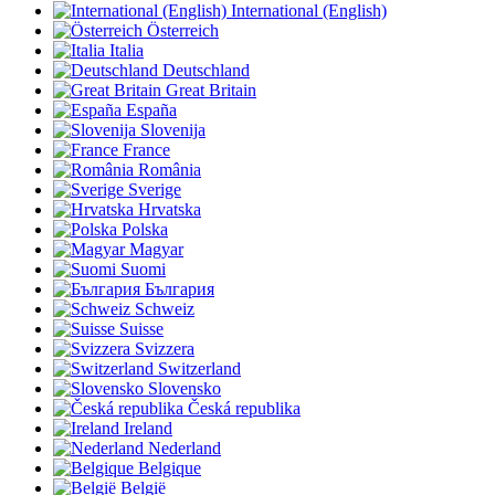
International (English)
Österreich
Italia
Deutschland
Great Britain
España
Slovenija
France
România
Sverige
Hrvatska
Polska
Magyar
Suomi
България
Schweiz
Suisse
Svizzera
Switzerland
Slovensko
Česká republika
Ireland
Nederland
Belgique
België