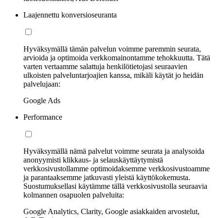
Laajennettu konversioseuranta
Hyväksymällä tämän palvelun voimme paremmin seurata,
arvioida ja optimoida verkkomainontamme tehokkuutta. Tätä
varten vertaamme salattuja henkilötietojasi seuraavien
ulkoisten palveluntarjoajien kanssa, mikäli käytät jo heidän
palvelujaan:
Google Ads
Performance
Hyväksymällä nämä palvelut voimme seurata ja analysoida
anonyymisti klikkaus- ja selauskäyttäytymistä
verkkosivustollamme optimoidaksemme verkkosivustoamme
ja parantaaksemme jatkuvasti yleistä käyttökokemusta.
Suostumuksellasi käytämme tällä verkkosivustolla seuraavia
kolmannen osapuolen palveluita:
Google Analytics, Clarity, Google asiakkaiden arvostelut,