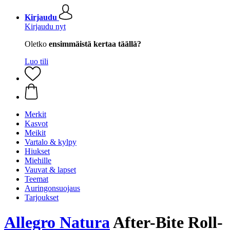
Kirjaudu
Kirjaudu nyt
Oletko
ensimmäistä kertaa täällä?
Luo tili
Merkit
Kasvot
Meikit
Vartalo & kylpy
Hiukset
Miehille
Vauvat & lapset
Teemat
Auringonsuojaus
Tarjoukset
Allegro Natura
After-Bite Roll-