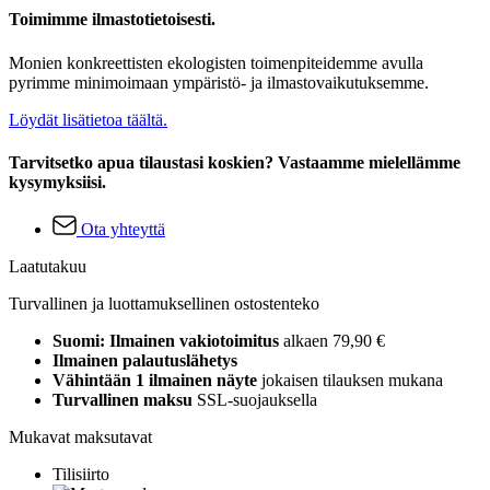
Toimimme ilmastotietoisesti.
Monien konkreettisten ekologisten toimenpiteidemme avulla
pyrimme minimoimaan ympäristö- ja ilmastovaikutuksemme.
Löydät lisätietoa täältä.
Tarvitsetko apua tilaustasi koskien? Vastaamme mielellämme
kysymyksiisi.
Ota yhteyttä
Laatutakuu
Turvallinen ja luottamuksellinen ostostenteko
Suomi: Ilmainen vakiotoimitus
alkaen 79,90 €
Ilmainen palautuslähetys
Vähintään 1 ilmainen näyte
jokaisen tilauksen mukana
Turvallinen maksu
SSL-suojauksella
Mukavat maksutavat
Tilisiirto