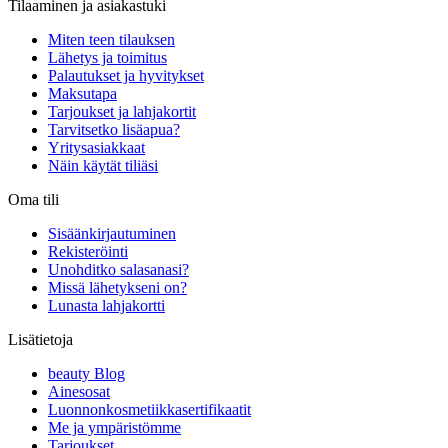
Tilaaminen ja asiakastuki
Miten teen tilauksen
Lähetys ja toimitus
Palautukset ja hyvitykset
Maksutapa
Tarjoukset ja lahjakortit
Tarvitsetko lisäapua?
Yritysasiakkaat
Näin käytät tiliäsi
Oma tili
Sisäänkirjautuminen
Rekisteröinti
Unohditko salasanasi?
Missä lähetykseni on?
Lunasta lahjakortti
Lisätietoja
beauty Blog
Ainesosat
Luonnonkosmetiikkasertifikaatit
Me ja ympäristömme
Tarjoukset