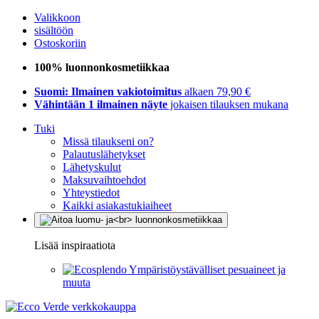
Valikkoon
sisältöön
Ostoskoriin
100% luonnonkosmetiikkaa
Suomi: Ilmainen vakiotoimitus
alkaen 79,90 €
Vähintään 1 ilmainen näyte
jokaisen tilauksen mukana
Tuki
Missä tilaukseni on?
Palautuslähetykset
Lähetyskulut
Maksuvaihtoehdot
Yhteystiedot
Kaikki asiakastukiaiheet
Lisää inspiraatiota
Ympäristöystävälliset pesuaineet ja
muuta