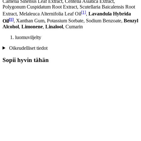
Camelia Sinensis Leaf Extract, Centella Asiatica Extract,
Polygonum Cuspidatum Root Extract, Scutellaria Baicalensis Root
[1]
Extract, Melaleuca Alternifolia Leaf Oil
,
Lavandula Hybrida
[1]
Oil
, Xanthan Gum, Potassium Sorbate, Sodium Benzoate,
Benzyl
Alcohol
,
Limonene
,
Linalool
, Cumarin
luomuviljelty
Oikeudelliset tiedot
Sopii hyvin tähän