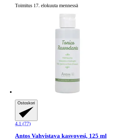
Toimitus 17. elokuuta mennessä
Ostoskori
4.1 (77)
Antos
Vahvistava kasvovesi, 125 ml