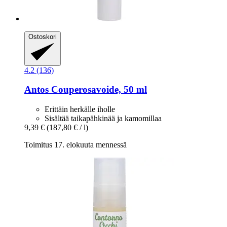
Ostoskori
4.2 (136)
Antos
Couperosavoide, 50 ml
Erittäin herkälle iholle
Sisältää taikapähkinää ja kamomillaa
9,39 €
(187,80 € / l)
Toimitus 17. elokuuta mennessä