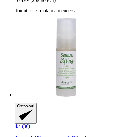
10,49 €
(209,80 € / l)
Toimitus 17. elokuuta mennessä
Ostoskori
4.4 (30)