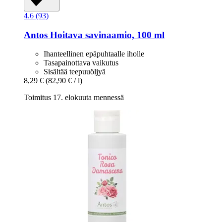
4.6 (93)
Antos
Hoitava savinaamio, 100 ml
Ihanteellinen epäpuhtaalle iholle
Tasapainottava vaikutus
Sisältää teepuuöljyä
8,29 €
(82,90 € / l)
Toimitus 17. elokuuta mennessä