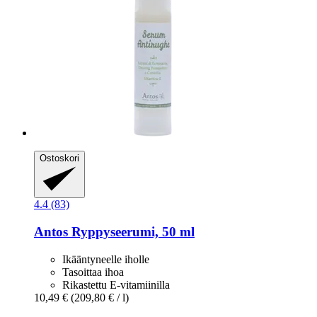
Ostoskori
4.4 (83)
Antos
Ryppyseerumi, 50 ml
Ikääntyneelle iholle
Tasoittaa ihoa
Rikastettu E-vitamiinilla
10,49 €
(209,80 € / l)