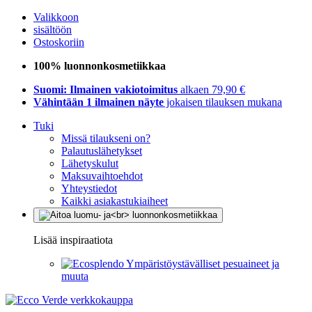
Valikkoon
sisältöön
Ostoskoriin
100% luonnonkosmetiikkaa
Suomi: Ilmainen vakiotoimitus
alkaen 79,90 €
Vähintään 1 ilmainen näyte
jokaisen tilauksen mukana
Tuki
Missä tilaukseni on?
Palautuslähetykset
Lähetyskulut
Maksuvaihtoehdot
Yhteystiedot
Kaikki asiakastukiaiheet
Lisää inspiraatiota
Ympäristöystävälliset pesuaineet ja
muuta