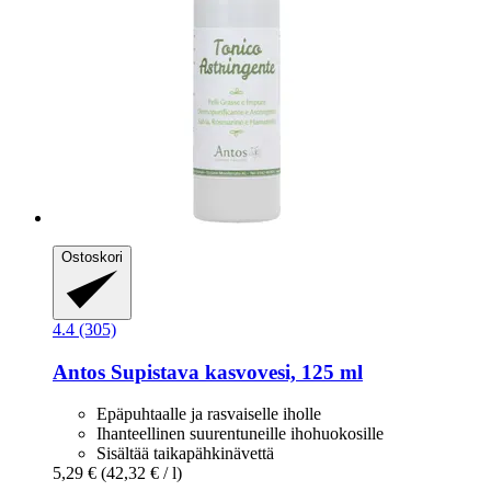
Ostoskori
4.4 (305)
Antos
Supistava kasvovesi, 125 ml
Epäpuhtaalle ja rasvaiselle iholle
Ihanteellinen suurentuneille ihohuokosille
Sisältää taikapähkinävettä
5,29 €
(42,32 € / l)