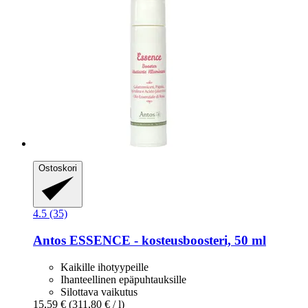
Ostoskori
4.5 (35)
Antos
ESSENCE -​ kosteusboosteri, 50 ml
Kaikille ihotyypeille
Ihanteellinen epäpuhtauksille
Silottava vaikutus
15,59 €
(311,80 € / l)