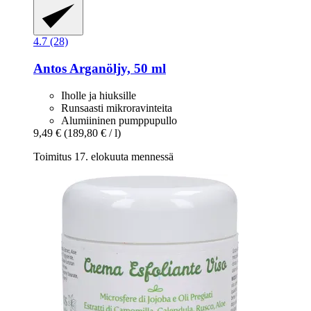
4.7 (28)
Antos
Arganöljy, 50 ml
Iholle ja hiuksille
Runsaasti mikroravinteita
Alumiininen pumppupullo
9,49 €
(189,80 € / l)
Toimitus 17. elokuuta mennessä