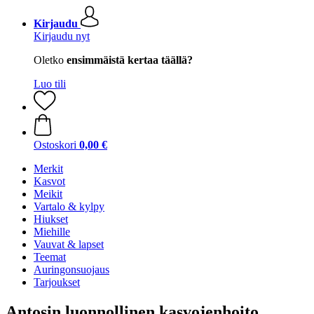
Kirjaudu
Kirjaudu nyt
Oletko
ensimmäistä kertaa täällä?
Luo tili
Ostoskori
0,00 €
Merkit
Kasvot
Meikit
Vartalo & kylpy
Hiukset
Miehille
Vauvat & lapset
Teemat
Auringonsuojaus
Tarjoukset
Antosin luonnollinen kasvojenhoito