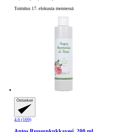
Toimitus 17. elokuuta mennessä
Ostoskori
4.6 (169)
Antos
Ruusunkukkavesi, 200 ml