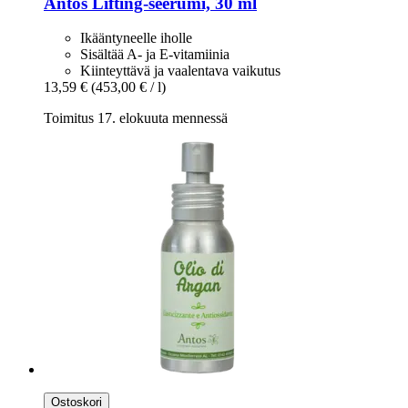
Antos
Lifting-​seerumi, 30 ml
Ikääntyneelle iholle
Sisältää A- ja E-vitamiinia
Kiinteyttävä ja vaalentava vaikutus
13,59 €
(453,00 € / l)
Toimitus 17. elokuuta mennessä
Ostoskori