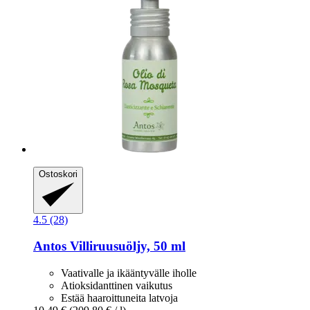
Ostoskori
4.5 (28)
Antos
Villiruusuöljy, 50 ml
Vaativalle ja ikääntyvälle iholle
Atioksidanttinen vaikutus
Estää haaroittuneita latvoja