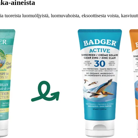
ka-aineista
a tuoreista luomuöljyistä, luomuvahoista, eksoottisesta voista, kasviuuttei