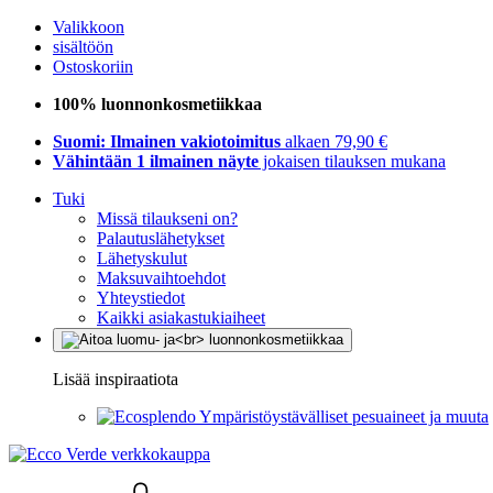
Valikkoon
sisältöön
Ostoskoriin
100% luonnonkosmetiikkaa
Suomi: Ilmainen vakiotoimitus
alkaen 79,90 €
Vähintään 1 ilmainen näyte
jokaisen tilauksen mukana
Tuki
Missä tilaukseni on?
Palautuslähetykset
Lähetyskulut
Maksuvaihtoehdot
Yhteystiedot
Kaikki asiakastukiaiheet
Lisää inspiraatiota
Ympäristöystävälliset pesuaineet ja muuta