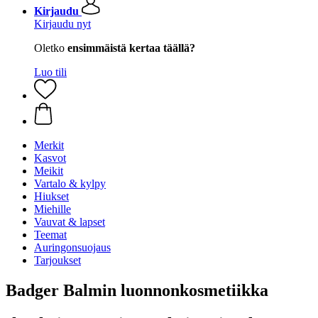
Kirjaudu
Kirjaudu nyt
Oletko
ensimmäistä kertaa täällä?
Luo tili
Merkit
Kasvot
Meikit
Vartalo & kylpy
Hiukset
Miehille
Vauvat & lapset
Teemat
Auringonsuojaus
Tarjoukset
Badger Balmin luonnonkosmetiikka