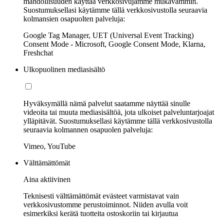
mahdollisuuden käyttää verkkosivujamme mukavammin.
Suostumuksellasi käytämme tällä verkkosivustolla seuraavia
kolmansien osapuolten palveluja:
Google Tag Manager, UET (Universal Event Tracking)
Consent Mode - Microsoft, Google Consent Mode, Klarna,
Freshchat
Ulkopuolinen mediasisältö
Hyväksymällä nämä palvelut saatamme näyttää sinulle
videoita tai muuta mediasisältöä, jota ulkoiset palveluntarjoajat
ylläpitävät. Suostumuksellasi käytämme tällä verkkosivustolla
seuraavia kolmannen osapuolen palveluja:
Vimeo, YouTube
Välttämättömät
Aina aktiivinen
Teknisesti välttämättömät evästeet varmistavat vain
verkkosivustomme perustoiminnot. Niiden avulla voit
esimerkiksi kerätä tuotteita ostoskoriin tai kirjautua