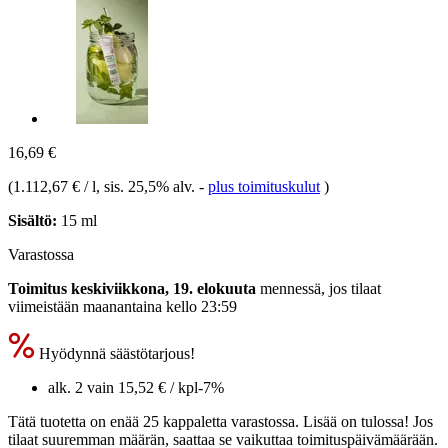
16,69 €
(
1.112,67 € / l
, sis. 25,5% alv.
-
plus toimituskulut
)
Sisältö:
15 ml
Varastossa
Toimitus keskiviikkona, 19. elokuuta
mennessä, jos tilaat
viimeistään
maanantaina kello 23:59
Hyödynnä säästötarjous!
alk. 2 vain
15,52 €
/ kpl
-7%
Tätä tuotetta on enää 25 kappaletta varastossa. Lisää on tulossa! Jos
tilaat suuremman määrän, saattaa se vaikuttaa toimituspäivämäärään.