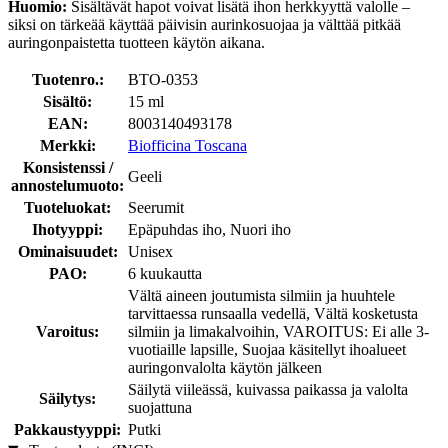
Huomio:
Sisältävät hapot voivat lisätä ihon herkkyyttä valolle –
siksi on tärkeää käyttää päivisin aurinkosuojaa ja välttää pitkää
auringonpaistetta tuotteen käytön aikana.
Tuotenro.:
BTO-0353
Sisältö:
15 ml
EAN:
8003140493178
Merkki:
Biofficina Toscana
Konsistenssi /
Geeli
annostelumuoto:
Tuoteluokat:
Seerumit
Ihotyyppi:
Epäpuhdas iho, Nuori iho
Ominaisuudet:
Unisex
PAO:
6 kuukautta
Vältä aineen joutumista silmiin ja huuhtele
tarvittaessa runsaalla vedellä, Vältä kosketusta
Varoitus:
silmiin ja limakalvoihin, VAROITUS: Ei alle 3-
vuotiaille lapsille, Suojaa käsitellyt ihoalueet
auringonvalolta käytön jälkeen
Säilytä viileässä, kuivassa paikassa ja valolta
Säilytys:
suojattuna
Pakkaustyyppi:
Putki