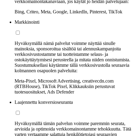
verkkomainontakanaviaan, jos käytät jo heidän palvelujaan:
Bing, Criteo, Meta, Google, LinkedIn, Pinterest, TikTok
Markkinointi
Hyväksymällä nämä palvelut voimme näyttää sinulle
mainoksia, sponsoroitua sisältöä tai alennuskampanjoita
verkkosivustostamme tai tuotteistamme selaus- ja
ostokäyttäytymisesi perusteella ja mitata niiden onnistumista.
Suostumuksellasi käytämme tällä verkkosivustolla seuraavia
kolmannen osapuolen palveluita:
Meta-Pixel, Microsoft Advertising, creativecdn.com
(RTBHouse), TikTok Pixel, Klikkauksiin perustuvat
tuotesuositukset, Ads Defender
Laajennettu konversioseuranta
Hyväksymällä tämän palvelun voimme paremmin seurata,
arvioida ja optimoida verkkomainontamme tehokkuutta. Tätä
varten vertaamme salattuja henkilötietojasi seuraavien