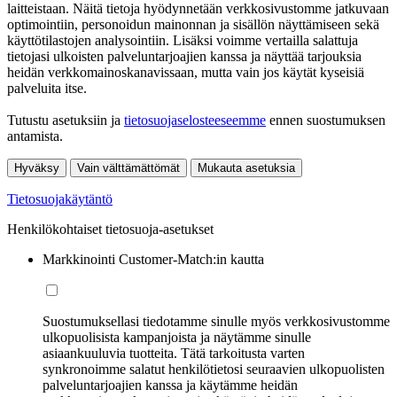
laitteistaan. Näitä tietoja hyödynnetään verkkosivustomme jatkuvaan
optimointiin, personoidun mainonnan ja sisällön näyttämiseen sekä
käyttötilastojen analysointiin. Lisäksi voimme vertailla salattuja
tietojasi ulkoisten palveluntarjoajien kanssa ja näyttää tarjouksia
heidän verkkomainoskanavissaan, mutta vain jos käytät kyseisiä
palveluita itse.
Tutustu asetuksiin ja
tietosuojaselosteeseemme
ennen suostumuksen
antamista.
Hyväksy
Vain välttämättömät
Mukauta asetuksia
Tietosuojakäytäntö
Henkilökohtaiset tietosuoja-asetukset
Markkinointi Customer-Match:in kautta
Suostumuksellasi tiedotamme sinulle myös verkkosivustomme
ulkopuolisista kampanjoista ja näytämme sinulle
asiaankuuluvia tuotteita. Tätä tarkoitusta varten
synkronoimme salatut henkilötietosi seuraavien ulkopuolisten
palveluntarjoajien kanssa ja käytämme heidän