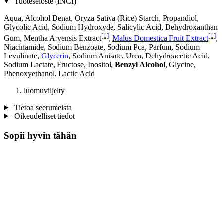
Tuoteseloste (INCI)
Aqua, Alcohol Denat, Oryza Sativa (Rice) Starch, Propandiol,
Glycolic Acid, Sodium Hydroxyde, Salicylic Acid, Dehydroxanthan
[1]
[1]
Gum, Mentha Arvensis Extract
,
Malus Domestica Fruit Extract
,
Niacinamide, Sodium Benzoate, Sodium Pca, Parfum, Sodium
Levulinate,
Glycerin
, Sodium Anisate, Urea, Dehydroacetic Acid,
Sodium Lactate, Fructose, Inositol,
Benzyl Alcohol
, Glycine,
Phenoxyethanol, Lactic Acid
luomuviljelty
Tietoa seerumeista
Oikeudelliset tiedot
Sopii hyvin tähän