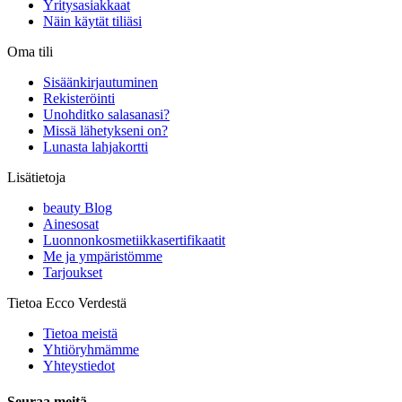
Yritysasiakkaat
Näin käytät tiliäsi
Oma tili
Sisäänkirjautuminen
Rekisteröinti
Unohditko salasanasi?
Missä lähetykseni on?
Lunasta lahjakortti
Lisätietoja
beauty Blog
Ainesosat
Luonnonkosmetiikkasertifikaatit
Me ja ympäristömme
Tarjoukset
Tietoa Ecco Verdestä
Tietoa meistä
Yhtiöryhmämme
Yhteystiedot
Seuraa meitä