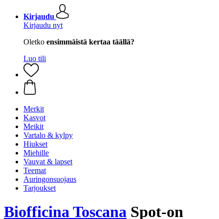
Kirjaudu
Kirjaudu nyt
Oletko
ensimmäistä kertaa täällä?
Luo tili
Merkit
Kasvot
Meikit
Vartalo & kylpy
Hiukset
Miehille
Vauvat & lapset
Teemat
Auringonsuojaus
Tarjoukset
Biofficina Toscana
Spot-on