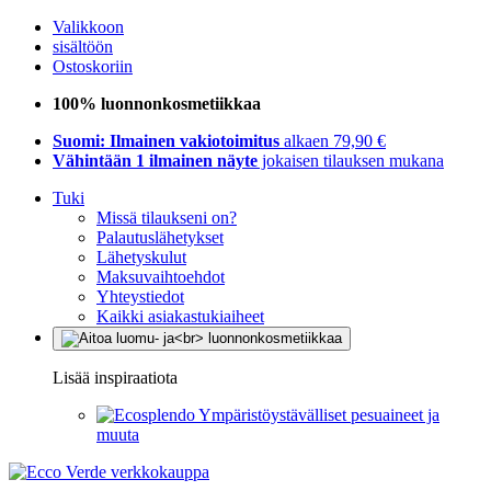
Valikkoon
sisältöön
Ostoskoriin
100% luonnonkosmetiikkaa
Suomi: Ilmainen vakiotoimitus
alkaen 79,90 €
Vähintään 1 ilmainen näyte
jokaisen tilauksen mukana
Tuki
Missä tilaukseni on?
Palautuslähetykset
Lähetyskulut
Maksuvaihtoehdot
Yhteystiedot
Kaikki asiakastukiaiheet
Lisää inspiraatiota
Ympäristöystävälliset pesuaineet ja
muuta