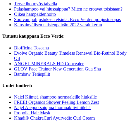
Terve iho myös talvella
Palashampoo vai hiussaippua? Miten ne eroavat toisistaan?
Oikea hampaidenhoito
Sopivan pohjustuksen etsintä: Ecco Verden pohjustusopas
Kansainvälisen naistenpäivän 2022 varainkeruu
Tutustu kauppaan Ecco Verde:
Biofficina Toscana
Evolve Organic Beauty Timeless Renewal Bio-Retinol Body
Oil
ANGEL MINERALS HD Concealer
GLOV Face Trainer New Generation Gua Sha
Bambaw Teräspillit
Uudet tuotteet:
Najel Kiinteä shampoo normaaleille hiuksille
FREE! Organics Shower Peeling Lemon Zest
Najel Aleppo-saippua luomuaktiivihiilellä
Propolia Hair Mask
Khadi® ChakraCurl Ayurvedic Curl Cream