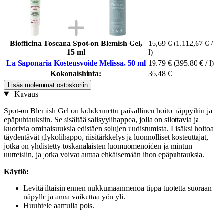
Biofficina Toscana Spot-on Blemish Gel,
16,69 €
(1.112,67 € /
15 ml
l)
La Saponaria Kosteusvoide Melissa, 50 ml
19,79 €
(395,80 € / l)
Kokonaishinta:
36,48 €
Lisää molemmat ostoskoriin
Kuvaus
Spot-on Blemish Gel on kohdennettu paikallinen hoito näppyihin ja
epäpuhtauksiin. Se sisältää salisyylihappoa, jolla on silottavia ja
kuorivia ominaisuuksia edistäen solujen uudistumista. Lisäksi hoitoa
täydentävät glykolihappo, riisitärkkelys ja luonnolliset kosteuttajat,
jotka on yhdistetty toskanalaisten luomuomenoiden ja mintun
uutteisiin, ja jotka voivat auttaa ehkäisemään ihon epäpuhtauksia.
Käyttö:
Levitä iltaisin ennen nukkumaanmenoa tippa tuotetta suoraan
näpylle ja anna vaikuttaa yön yli.
Huuhtele aamulla pois.