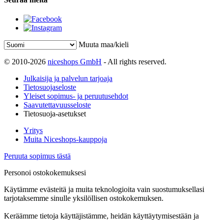
Muuta maa/kieli
© 2010-2026
niceshops GmbH
- All rights reserved.
Julkaisija ja palvelun tarjoaja
Tietosuojaseloste
Yleiset sopimus- ja peruutusehdot
Saavutettavuusseloste
Tietosuoja-asetukset
Yritys
Muita Niceshops-kauppoja
Peruuta sopimus tästä
Personoi ostokokemuksesi
Käytämme evästeitä ja muita teknologioita vain suostumuksellasi
tarjotaksemme sinulle yksilöllisen ostokokemuksen.
Keräämme tietoja käyttäjistämme, heidän käyttäytymisestään ja