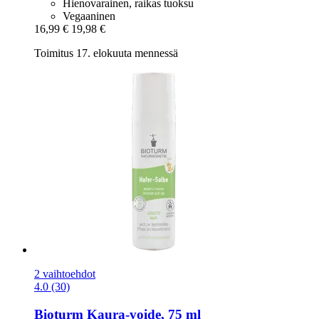
Hienovarainen, raikas tuoksu
Vegaaninen
16,99 €
19,98 €
Toimitus 17. elokuuta mennessä
2 vaihtoehdot
4.0 (30)
Bioturm
Kaura-​voide, 75 ml