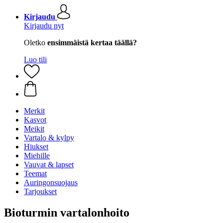
Kirjaudu
Kirjaudu nyt
Oletko
ensimmäistä kertaa täällä?
Luo tili
Merkit
Kasvot
Meikit
Vartalo & kylpy
Hiukset
Miehille
Vauvat & lapset
Teemat
Auringonsuojaus
Tarjoukset
Bioturmin vartalonhoito