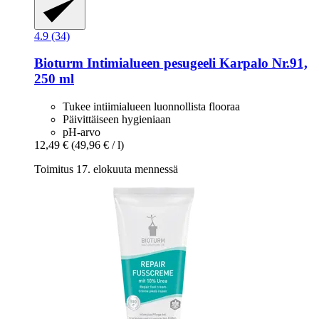
4.9 (34)
Bioturm
Intimialueen pesugeeli Karpalo Nr.91,
250 ml
Tukee intiimialueen luonnollista flooraa
Päivittäiseen hygieniaan
pH-arvo
12,49 €
(49,96 € / l)
Toimitus 17. elokuuta mennessä