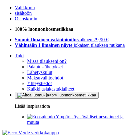
Valikkoon
sisältöön
Ostoskoriin
100% luonnonkosmetiikkaa
Suomi: Ilmainen vakiotoimitus
alkaen 79,90 €
Vähintään 1 ilmainen näyte
jokaisen tilauksen mukana
Tuki
Missä tilaukseni on?
Palautuslähetykset
Lähetyskulut
Maksuvaihtoehdot
Yhteystiedot
Kaikki asiakastukiaiheet
Lisää inspiraatiota
Ympäristöystävälliset pesuaineet ja
muuta