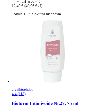
pH-arvo < 5
12,49 €
(49,96 € / l)
Toimitus 17. elokuuta mennessä
2 vaihtoehdot
4.4 (118)
Bioturm
Intimivoide Nr.27, 75 ml