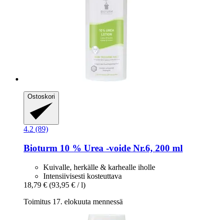
Ostoskori
4.2 (89)
Bioturm
10 % Urea -​voide Nr.6, 200 ml
Kuivalle, herkälle & karhealle iholle
Intensiivisesti kosteuttava
18,79 €
(93,95 € / l)
Toimitus 17. elokuuta mennessä