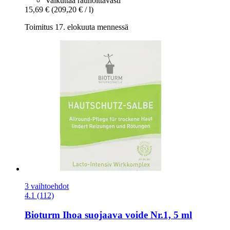
Vaikuttaa rauhoittavasti
15,69 €
(209,20 € / l)
Toimitus 17. elokuuta mennessä
3 vaihtoehdot
4.1 (112)
Bioturm
Ihoa suojaava voide Nr.1, 5 ml