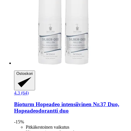
Ostoskori
4.3 (64)
Bioturm
Hopeadeo intensiivinen Nr.37 Duo,
Hopeadeodorantti duo
-15%
Pitkäkestoinen vaikutus