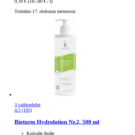
9,39 €
(187,80 € / l)
Toimitus 17. elokuuta mennessä
3 vaihtoehdot
4.5 (105)
Bioturm
Hydrolotion Nr.2, 500 ml
Kuivalle iholle