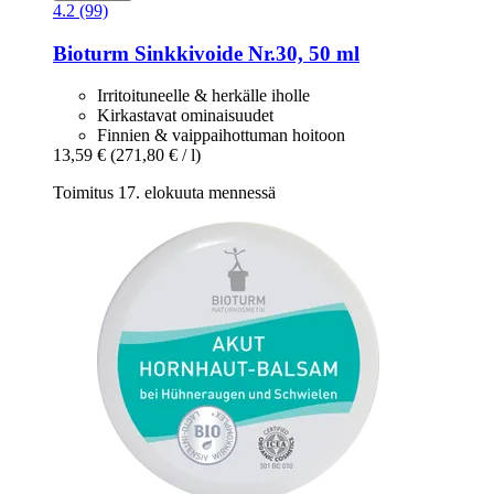
4.2 (99)
Bioturm
Sinkkivoide Nr.30, 50 ml
Irritoituneelle & herkälle iholle
Kirkastavat ominaisuudet
Finnien & vaippaihottuman hoitoon
13,59 €
(271,80 € / l)
Toimitus 17. elokuuta mennessä