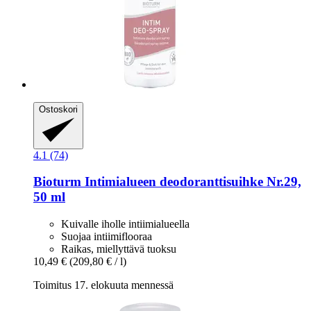
Ostoskori
4.1 (74)
Bioturm
Intimialueen deodoranttisuihke Nr.29,
50 ml
Kuivalle iholle intiimialueella
Suojaa intiimiflooraa
Raikas, miellyttävä tuoksu
10,49 €
(209,80 € / l)
Toimitus 17. elokuuta mennessä