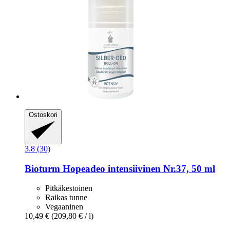
Ostoskori
3.8 (30)
Bioturm
Hopeadeo intensiivinen Nr.37, 50 ml
Pitkäkestoinen
Raikas tunne
Vegaaninen
10,49 €
(209,80 € / l)