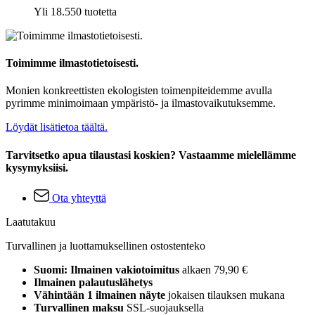
Yli 18.550 tuotetta
Toimimme ilmastotietoisesti.
Monien konkreettisten ekologisten toimenpiteidemme avulla
pyrimme minimoimaan ympäristö- ja ilmastovaikutuksemme.
Löydät lisätietoa täältä.
Tarvitsetko apua tilaustasi koskien? Vastaamme mielellämme
kysymyksiisi.
Ota yhteyttä
Laatutakuu
Turvallinen ja luottamuksellinen ostostenteko
Suomi: Ilmainen vakiotoimitus
alkaen 79,90 €
Ilmainen palautuslähetys
Vähintään 1 ilmainen näyte
jokaisen tilauksen mukana
Turvallinen maksu
SSL-suojauksella