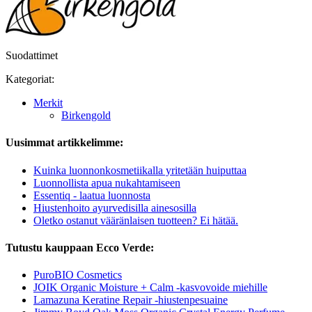
Suodattimet
Kategoriat:
Merkit
Birkengold
Uusimmat artikkelimme:
Kuinka luonnonkosmetiikalla yritetään huiputtaa
Luonnollista apua nukahtamiseen
Essentiq - laatua luonnosta
Hiustenhoito ayurvedisilla ainesosilla
Oletko ostanut vääränlaisen tuotteen? Ei hätää.
Tutustu kauppaan Ecco Verde:
PuroBIO Cosmetics
JOIK Organic Moisture + Calm -kasvovoide miehille
Lamazuna Keratine Repair -hiustenpesuaine