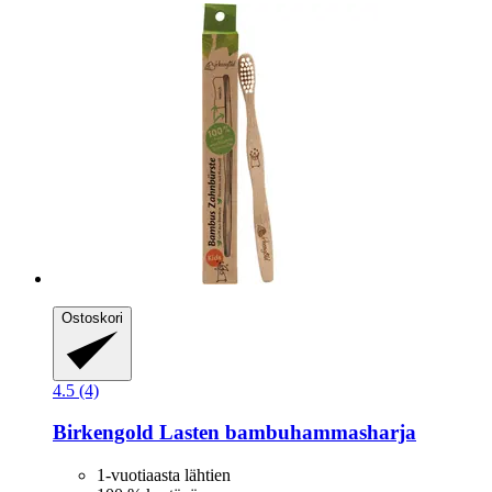
Ostoskori
4.5 (4)
Birkengold
Lasten bambuhammasharja
1-vuotiaasta lähtien