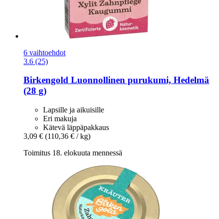
6 vaihtoehdot
3.6 (25)
Birkengold
Luonnollinen purukumi, Hedelmä
(28 g)
Lapsille ja aikuisille
Eri makuja
Kätevä läppäpakkaus
3,09 €
(110,36 € / kg)
Toimitus 18. elokuuta mennessä