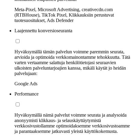
Meta-Pixel, Microsoft Advertising, creativecdn.com
(RTBHouse), TikTok Pixel, Klikkauksiin perustuvat
tuotesuositukset, Ads Defender
Laajennettu konversioseuranta
Hyväksymällä tämän palvelun voimme paremmin seurata,
arvioida ja optimoida verkkomainontamme tehokkuutta. Tätä
varten vertaamme salattuja henkilötietojasi seuraavien
ulkoisten palveluntarjoajien kanssa, mikäli käytät jo heidän
palvelujaan:
Google Ads
Performance
Hyväksymällä nämä palvelut voimme seurata ja analysoida
anonyymisti klikkaus- ja selauskäyttäytymistä
verkkosivustollamme optimoidaksemme verkkosivustoamme
ja parantaaksemme jatkuvasti yleistä käyttökokemusta.