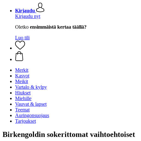
Kirjaudu
Kirjaudu nyt
Oletko
ensimmäistä kertaa täällä?
Luo tili
Merkit
Kasvot
Meikit
Vartalo & kylpy
Hiukset
Miehille
Vauvat & lapset
Teemat
Auringonsuojaus
Tarjoukset
Birkengoldin sokerittomat vaihtoehtoiset