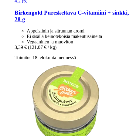
4.2 (6)
Birkengold
Pureskeltava C-​vitamiini + sinkki,
28 g
Appelsiinin ja sitruunan aromi
Ei sisällä keinotekoisia makeutusaineita
Vegaaninen ja muoviton
3,39 €
(121,07 € / kg)
Toimitus 18. elokuuta mennessä