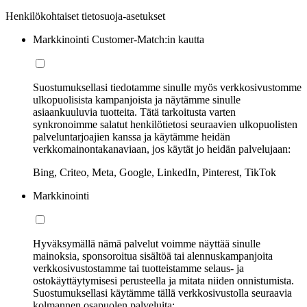
Henkilökohtaiset tietosuoja-asetukset
Markkinointi Customer-Match:in kautta
Suostumuksellasi tiedotamme sinulle myös verkkosivustomme
ulkopuolisista kampanjoista ja näytämme sinulle
asiaankuuluvia tuotteita. Tätä tarkoitusta varten
synkronoimme salatut henkilötietosi seuraavien ulkopuolisten
palveluntarjoajien kanssa ja käytämme heidän
verkkomainontakanaviaan, jos käytät jo heidän palvelujaan:
Bing, Criteo, Meta, Google, LinkedIn, Pinterest, TikTok
Markkinointi
Hyväksymällä nämä palvelut voimme näyttää sinulle
mainoksia, sponsoroitua sisältöä tai alennuskampanjoita
verkkosivustostamme tai tuotteistamme selaus- ja
ostokäyttäytymisesi perusteella ja mitata niiden onnistumista.
Suostumuksellasi käytämme tällä verkkosivustolla seuraavia
kolmannen osapuolen palveluita: