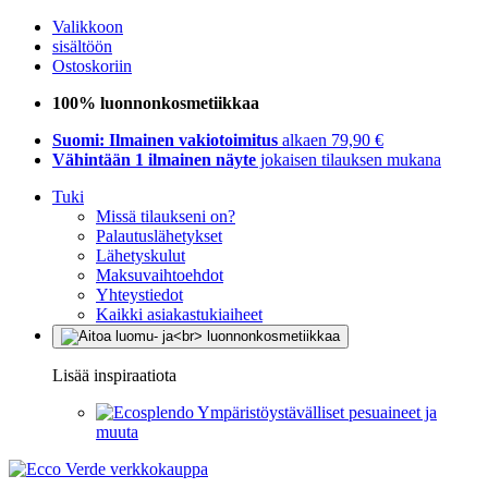
Valikkoon
sisältöön
Ostoskoriin
100% luonnonkosmetiikkaa
Suomi: Ilmainen vakiotoimitus
alkaen 79,90 €
Vähintään 1 ilmainen näyte
jokaisen tilauksen mukana
Tuki
Missä tilaukseni on?
Palautuslähetykset
Lähetyskulut
Maksuvaihtoehdot
Yhteystiedot
Kaikki asiakastukiaiheet
Lisää inspiraatiota
Ympäristöystävälliset pesuaineet ja
muuta