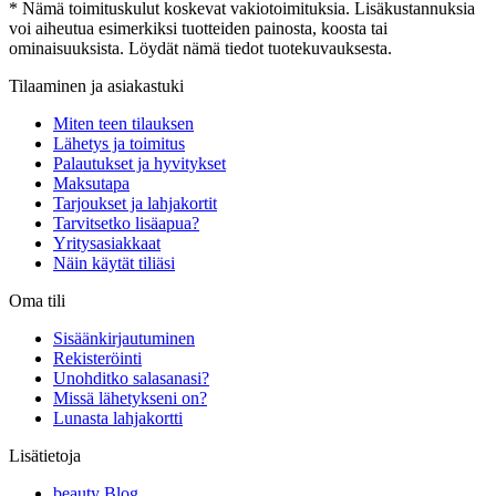
* Nämä toimituskulut koskevat vakiotoimituksia. Lisäkustannuksia
voi aiheutua esimerkiksi tuotteiden painosta, koosta tai
ominaisuuksista. Löydät nämä tiedot tuotekuvauksesta.
Tilaaminen ja asiakastuki
Miten teen tilauksen
Lähetys ja toimitus
Palautukset ja hyvitykset
Maksutapa
Tarjoukset ja lahjakortit
Tarvitsetko lisäapua?
Yritysasiakkaat
Näin käytät tiliäsi
Oma tili
Sisäänkirjautuminen
Rekisteröinti
Unohditko salasanasi?
Missä lähetykseni on?
Lunasta lahjakortti
Lisätietoja
beauty Blog