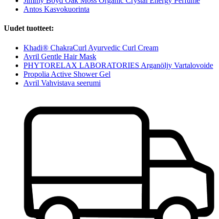
Jimmy Boyd Oak Moss Organic Crystal Energy Perfume
Antos Kasvokuorinta
Uudet tuotteet:
Khadi® ChakraCurl Ayurvedic Curl Cream
Avril Gentle Hair Mask
PHYTORELAX LABORATORIES Arganöljy Vartalovoide
Propolia Active Shower Gel
Avril Vahvistava seerumi