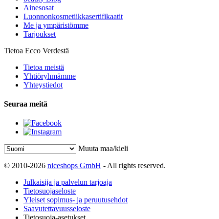
Ainesosat
Luonnonkosmetiikkasertifikaatit
Me ja ympäristömme
Tarjoukset
Tietoa Ecco Verdestä
Tietoa meistä
Yhtiöryhmämme
Yhteystiedot
Seuraa meitä
Muuta maa/kieli
© 2010-2026
niceshops GmbH
- All rights reserved.
Julkaisija ja palvelun tarjoaja
Tietosuojaseloste
Yleiset sopimus- ja peruutusehdot
Saavutettavuusseloste
Tietosuoja-asetukset