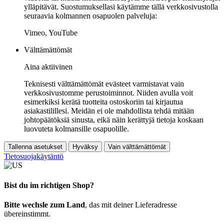
ylläpitävät. Suostumuksellasi käytämme tällä verkkosivustolla
seuraavia kolmannen osapuolen palveluja:
Vimeo, YouTube
Välttämättömät
Aina aktiivinen
Teknisesti välttämättömät evästeet varmistavat vain
verkkosivustomme perustoiminnot. Niiden avulla voit
esimerkiksi kerätä tuotteita ostoskoriin tai kirjautua
asiakastilillesi. Meidän ei ole mahdollista tehdä mitään
johtopäätöksiä sinusta, eikä näin kerättyjä tietoja koskaan
luovuteta kolmansille osapuolille.
Tallenna asetukset
Hyväksy
Vain välttämättömät
Tietosuojakäytäntö
Bist du im richtigen Shop?
Bitte wechsle zum Land
, das mit deiner Lieferadresse
übereinstimmt.