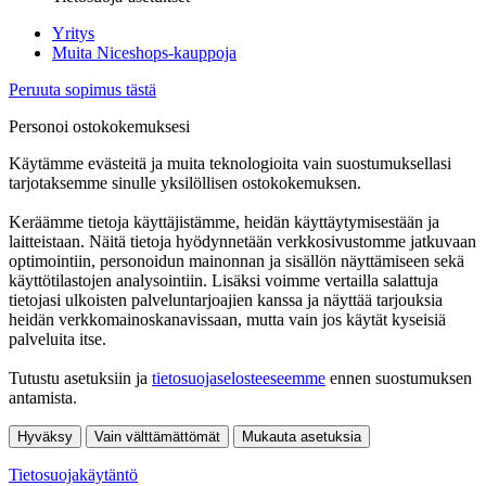
Yritys
Muita Niceshops-kauppoja
Peruuta sopimus tästä
Personoi ostokokemuksesi
Käytämme evästeitä ja muita teknologioita vain suostumuksellasi
tarjotaksemme sinulle yksilöllisen ostokokemuksen.
Keräämme tietoja käyttäjistämme, heidän käyttäytymisestään ja
laitteistaan. Näitä tietoja hyödynnetään verkkosivustomme jatkuvaan
optimointiin, personoidun mainonnan ja sisällön näyttämiseen sekä
käyttötilastojen analysointiin. Lisäksi voimme vertailla salattuja
tietojasi ulkoisten palveluntarjoajien kanssa ja näyttää tarjouksia
heidän verkkomainoskanavissaan, mutta vain jos käytät kyseisiä
palveluita itse.
Tutustu asetuksiin ja
tietosuojaselosteeseemme
ennen suostumuksen
antamista.
Hyväksy
Vain välttämättömät
Mukauta asetuksia
Tietosuojakäytäntö