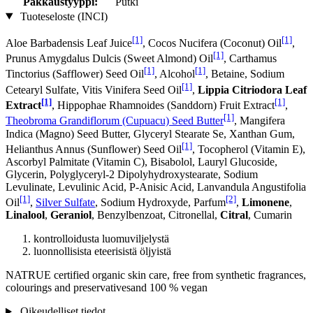
Pakkaustyyppi:
Putki
Tuoteseloste (INCI)
[1]
[1]
Aloe Barbadensis Leaf Juice
, Cocos Nucifera (Coconut) Oil
,
[1]
Prunus Amygdalus Dulcis (Sweet Almond) Oil
, Carthamus
[1]
[1]
Tinctorius (Safflower) Seed Oil
, Alcohol
, Betaine, Sodium
[1]
Cetearyl Sulfate, Vitis Vinifera Seed Oil
,
Lippia Citriodora Leaf
[1]
[1]
Extract
, Hippophae Rhamnoides (Sanddorn) Fruit Extract
,
[1]
Theobroma Grandiflorum (Cupuacu) Seed Butter
, Mangifera
Indica (Magno) Seed Butter, Glyceryl Stearate Se, Xanthan Gum,
[1]
Helianthus Annus (Sunflower) Seed Oil
, Tocopherol (Vitamin E),
Ascorbyl Palmitate (Vitamin C), Bisabolol, Lauryl Glucoside,
Glycerin, Polyglyceryl-2 Dipolyhydroxystearate, Sodium
Levulinate, Levulinic Acid, P-Anisic Acid, Lanvandula Angustifolia
[1]
[2]
Oil
,
Silver Sulfate
, Sodium Hydroxyde, Parfum
,
Limonene
,
Linalool
,
Geraniol
, Benzylbenzoat, Citronellal,
Citral
, Cumarin
kontrolloidusta luomuviljelystä
luonnollisista eteerisistä öljyistä
NATRUE certified organic skin care, free from synthetic fragrances,
colourings and preservativesand 100 % vegan
Oikeudelliset tiedot