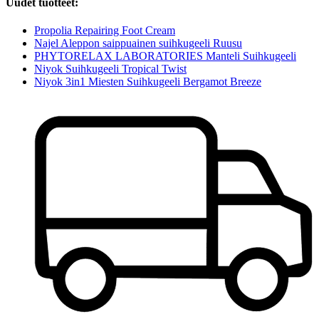
Uudet tuotteet:
Propolia Repairing Foot Cream
Najel Aleppon saippuainen suihkugeeli Ruusu
PHYTORELAX LABORATORIES Manteli Suihkugeeli
Niyok Suihkugeeli Tropical Twist
Niyok 3in1 Miesten Suihkugeeli Bergamot Breeze