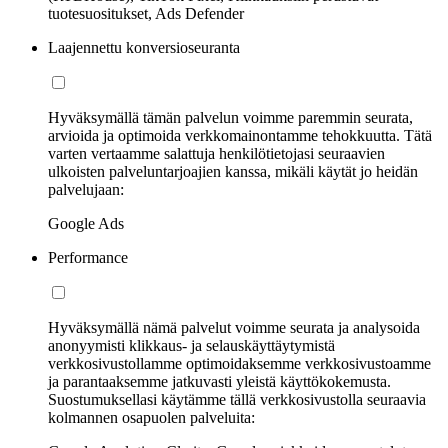
tuotesuositukset, Ads Defender
Laajennettu konversioseuranta
Hyväksymällä tämän palvelun voimme paremmin seurata,
arvioida ja optimoida verkkomainontamme tehokkuutta. Tätä
varten vertaamme salattuja henkilötietojasi seuraavien
ulkoisten palveluntarjoajien kanssa, mikäli käytät jo heidän
palvelujaan:
Google Ads
Performance
Hyväksymällä nämä palvelut voimme seurata ja analysoida
anonyymisti klikkaus- ja selauskäyttäytymistä
verkkosivustollamme optimoidaksemme verkkosivustoamme
ja parantaaksemme jatkuvasti yleistä käyttökokemusta.
Suostumuksellasi käytämme tällä verkkosivustolla seuraavia
kolmannen osapuolen palveluita: