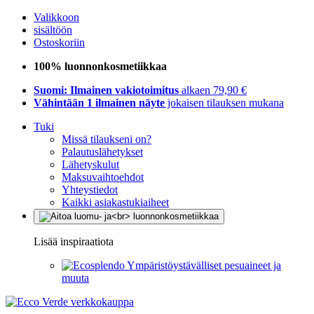
Valikkoon
sisältöön
Ostoskoriin
100% luonnonkosmetiikkaa
Suomi: Ilmainen vakiotoimitus
alkaen 79,90 €
Vähintään 1 ilmainen näyte
jokaisen tilauksen mukana
Tuki
Missä tilaukseni on?
Palautuslähetykset
Lähetyskulut
Maksuvaihtoehdot
Yhteystiedot
Kaikki asiakastukiaiheet
Lisää inspiraatiota
Ympäristöystävälliset pesuaineet ja
muuta