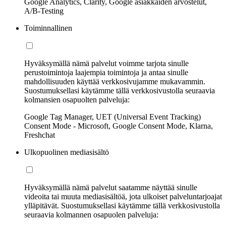
Google Analytics, Clarity, Google asiakkaiden arvostelut,
A/B-Testing
Toiminnallinen
Hyväksymällä nämä palvelut voimme tarjota sinulle
perustoimintoja laajempia toimintoja ja antaa sinulle
mahdollisuuden käyttää verkkosivujamme mukavammin.
Suostumuksellasi käytämme tällä verkkosivustolla seuraavia
kolmansien osapuolten palveluja:
Google Tag Manager, UET (Universal Event Tracking)
Consent Mode - Microsoft, Google Consent Mode, Klarna,
Freshchat
Ulkopuolinen mediasisältö
Hyväksymällä nämä palvelut saatamme näyttää sinulle
videoita tai muuta mediasisältöä, jota ulkoiset palveluntarjoajat
ylläpitävät. Suostumuksellasi käytämme tällä verkkosivustolla
seuraavia kolmannen osapuolen palveluja: