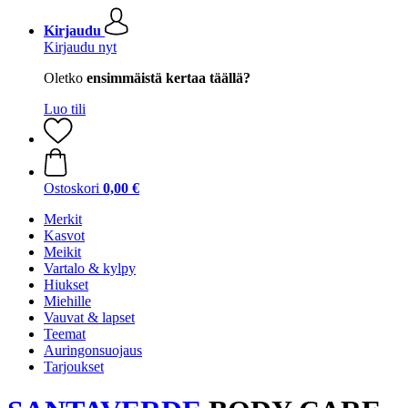
Kirjaudu
Kirjaudu nyt
Oletko
ensimmäistä kertaa täällä?
Luo tili
Ostoskori
0,00 €
Merkit
Kasvot
Meikit
Vartalo & kylpy
Hiukset
Miehille
Vauvat & lapset
Teemat
Auringonsuojaus
Tarjoukset