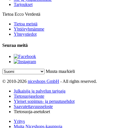
Tarjoukset
Tietoa Ecco Verdestä
Tietoa meistä
Yhtiöryhmämme
Yhteystiedot
Seuraa meitä
Muuta maa/kieli
© 2010-2026
niceshops GmbH
- All rights reserved.
Julkaisija ja palvelun tarjoaja
Tietosuojaseloste
Yleiset sopimus- ja peruutusehdot
Saavutettavuusseloste
Tietosuoja-asetukset
Yritys
Muita Niceshops-kauppoja