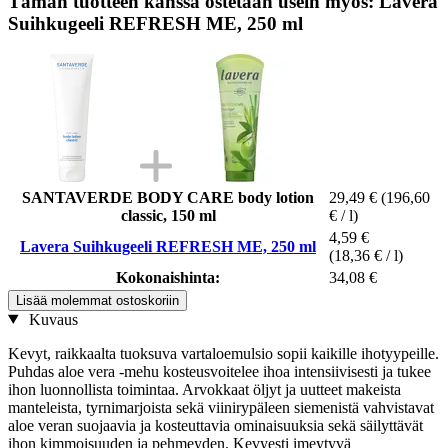
Tämän tuotteen kanssa ostetaan usein myös: Lavera
Suihkugeeli REFRESH ME, 250 ml
SANTAVERDE BODY CARE body lotion
29,49 €
(196,60
classic, 150 ml
€ / l)
4,59 €
Lavera Suihkugeeli REFRESH ME, 250 ml
(18,36 € / l)
Kokonaishinta:
34,08 €
Lisää molemmat ostoskoriin
Kuvaus
Kevyt, raikkaalta tuoksuva vartaloemulsio sopii kaikille ihotyypeille.
Puhdas aloe vera -mehu kosteusvoitelee ihoa intensiivisesti ja tukee
ihon luonnollista toimintaa. Arvokkaat öljyt ja uutteet makeista
manteleista, tyrnimarjoista sekä viinirypäleen siemenistä vahvistavat
aloe veran suojaavia ja kosteuttavia ominaisuuksia sekä säilyttävät
ihon kimmoisuuden ja pehmeyden. Kevyesti imeytyvä