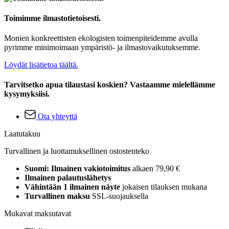
Toimimme ilmastotietoisesti.
Monien konkreettisten ekologisten toimenpiteidemme avulla
pyrimme minimoimaan ympäristö- ja ilmastovaikutuksemme.
Löydät lisätietoa täältä.
Tarvitsetko apua tilaustasi koskien? Vastaamme mielellämme
kysymyksiisi.
Ota yhteyttä
Laatutakuu
Turvallinen ja luottamuksellinen ostostenteko
Suomi: Ilmainen vakiotoimitus
alkaen 79,90 €
Ilmainen palautuslähetys
Vähintään 1 ilmainen näyte
jokaisen tilauksen mukana
Turvallinen maksu
SSL-suojauksella
Mukavat maksutavat