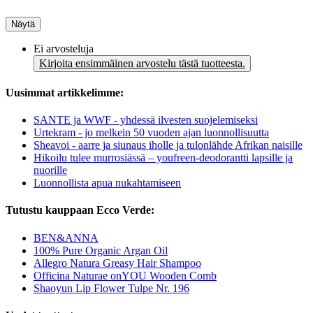
Näytä
Ei arvosteluja
Kirjoita ensimmäinen arvostelu tästä tuotteesta.
Uusimmat artikkelimme:
SANTE ja WWF - yhdessä ilvesten suojelemiseksi
Urtekram - jo melkein 50 vuoden ajan luonnollisuutta
Sheavoi - aarre ja siunaus iholle ja tulonlähde Afrikan naisille
Hikoilu tulee murrosiässä – youfreen-deodorantti lapsille ja
nuorille
Luonnollista apua nukahtamiseen
Tutustu kauppaan Ecco Verde:
BEN&ANNA
100% Pure Organic Argan Oil
Allegro Natura Greasy Hair Shampoo
Officina Naturae onYOU Wooden Comb
Shaoyun Lip Flower Tulpe Nr. 196