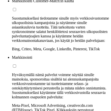
Markkinointi Customer-Match:in kautta
Suostumuksellasi tiedotamme sinulle myös verkkosivustomme
ulkopuolisista kampanjoista ja näytämme sinulle
asiaankuuluvia tuotteita. Tätä tarkoitusta varten
synkronoimme salatut henkilötietosi seuraavien ulkopuolisten
palveluntarjoajien kanssa ja käytämme heidän
verkkomainontakanaviaan, jos käytät jo heidän palvelujaan:
Bing, Criteo, Meta, Google, LinkedIn, Pinterest, TikTok
Markkinointi
Hyväksymällä nämä palvelut voimme näyttää sinulle
mainoksia, sponsoroitua sisältöä tai alennuskampanjoita
verkkosivustostamme tai tuotteistamme selaus- ja
ostokäyttäytymisesi perusteella ja mitata niiden onnistumista.
Suostumuksellasi käytämme tällä verkkosivustolla seuraavia
kolmannen osapuolen palveluita:
Meta-Pixel, Microsoft Advertising, creativecdn.com
(RTBHouse), TikTok Pixel, Klikkauksiin perustuvat