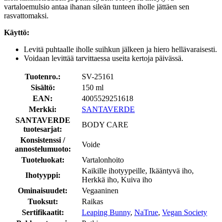
vartaloemulsio antaa ihanan sileän tunteen iholle jättäen sen
rasvattomaksi.
Käyttö:
Levitä puhtaalle iholle suihkun jälkeen ja hiero hellävaraisesti.
Voidaan levittää tarvittaessa useita kertoja päivässä.
Tuotenro.:
SV-25161
Sisältö:
150 ml
EAN:
4005529251618
Merkki:
SANTAVERDE
SANTAVERDE
BODY CARE
tuotesarjat:
Konsistenssi /
Voide
annostelumuoto:
Tuoteluokat:
Vartalonhoito
Kaikille ihotyypeille, Ikääntyvä iho,
Ihotyyppi:
Herkkä iho, Kuiva iho
Ominaisuudet:
Vegaaninen
Tuoksut:
Raikas
Sertifikaatit:
Leaping Bunny
,
NaTrue
,
Vegan Society