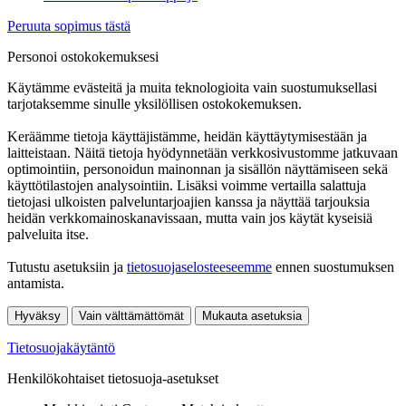
Peruuta sopimus tästä
Personoi ostokokemuksesi
Käytämme evästeitä ja muita teknologioita vain suostumuksellasi
tarjotaksemme sinulle yksilöllisen ostokokemuksen.
Keräämme tietoja käyttäjistämme, heidän käyttäytymisestään ja
laitteistaan. Näitä tietoja hyödynnetään verkkosivustomme jatkuvaan
optimointiin, personoidun mainonnan ja sisällön näyttämiseen sekä
käyttötilastojen analysointiin. Lisäksi voimme vertailla salattuja
tietojasi ulkoisten palveluntarjoajien kanssa ja näyttää tarjouksia
heidän verkkomainoskanavissaan, mutta vain jos käytät kyseisiä
palveluita itse.
Tutustu asetuksiin ja
tietosuojaselosteeseemme
ennen suostumuksen
antamista.
Hyväksy
Vain välttämättömät
Mukauta asetuksia
Tietosuojakäytäntö
Henkilökohtaiset tietosuoja-asetukset