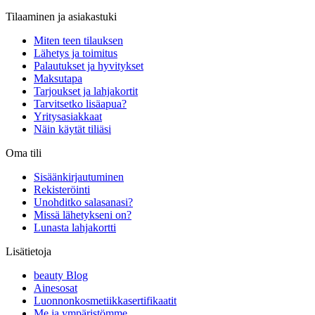
Tilaaminen ja asiakastuki
Miten teen tilauksen
Lähetys ja toimitus
Palautukset ja hyvitykset
Maksutapa
Tarjoukset ja lahjakortit
Tarvitsetko lisäapua?
Yritysasiakkaat
Näin käytät tiliäsi
Oma tili
Sisäänkirjautuminen
Rekisteröinti
Unohditko salasanasi?
Missä lähetykseni on?
Lunasta lahjakortti
Lisätietoja
beauty Blog
Ainesosat
Luonnonkosmetiikkasertifikaatit
Me ja ympäristömme