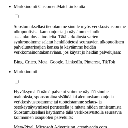
Markkinointi Customer-Match:in kautta
Suostumuksellasi tiedotamme sinulle myös verkkosivustomme
ulkopuolisista kampanjoista ja näytämme sinulle
asiaankuuluvia tuotteita. Tätä tarkoitusta varten
synkronoimme salatut henkilötietosi seuraavien ulkopuolisten
palveluntarjoajien kanssa ja käytämme heidän
verkkomainontakanaviaan, jos käytät jo heidän palvelujaan:
Bing, Criteo, Meta, Google, LinkedIn, Pinterest, TikTok
Markkinointi
Hyväksymällä nämä palvelut voimme näyttää sinulle
mainoksia, sponsoroitua sisältöä tai alennuskampanjoita
verkkosivustostamme tai tuotteistamme selaus- ja
ostokäyttäytymisesi perusteella ja mitata niiden onnistumista.
Suostumuksellasi käytämme tällä verkkosivustolla seuraavia
kolmannen osapuolen palveluita:
Meta-Pixel, Microsoft Advertising, creativecdn.com