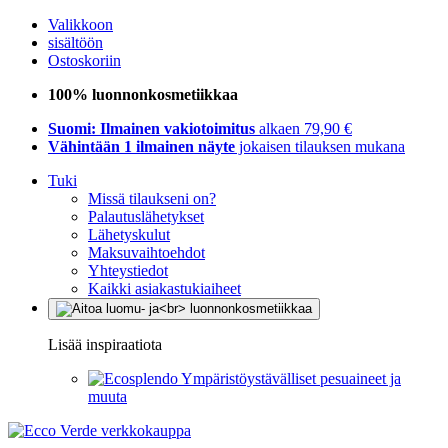
Valikkoon
sisältöön
Ostoskoriin
100% luonnonkosmetiikkaa
Suomi: Ilmainen vakiotoimitus
alkaen 79,90 €
Vähintään 1 ilmainen näyte
jokaisen tilauksen mukana
Tuki
Missä tilaukseni on?
Palautuslähetykset
Lähetyskulut
Maksuvaihtoehdot
Yhteystiedot
Kaikki asiakastukiaiheet
Lisää inspiraatiota
Ympäristöystävälliset pesuaineet ja
muuta