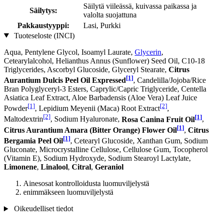
Säilytä viileässä, kuivassa paikassa ja
Säilytys:
valolta suojattuna
Pakkaustyyppi:
Lasi, Purkki
Tuoteseloste (INCI)
Aqua, Pentylene Glycol, Isoamyl Laurate,
Glycerin
,
Cetearylalcohol, Helianthus Annus (Sunflower) Seed Oil, C10-18
Triglycerides, Ascorbyl Glucoside, Glyceryl Stearate,
Citrus
[1]
Aurantium Dulcis Peel Oil Expressed
, Candelilla/Jojoba/Rice
Bran Polyglyceryl-3 Esters, Caprylic/Capric Triglyceride, Centella
Asiatica Leaf Extract, Aloe Barbadensis (Aloe Vera) Leaf Juice
[1]
[2]
Powder
, Lepidium Meyenii (Maca) Root Extract
,
[2]
[1]
Maltodextrin
, Sodium Hyaluronate,
Rosa Canina Fruit Oil
,
[1]
Citrus Aurantium Amara (Bitter Orange) Flower Oil
,
Citrus
[1]
Bergamia Peel Oil
, Cetearyl Glucoside, Xanthan Gum, Sodium
Gluconate, Microcrystalline Cellulose, Cellulose Gum, Tocopherol
(Vitamin E), Sodium Hydroxyde, Sodium Stearoyl Lactylate,
Limonene
,
Linalool
,
Citral
,
Geraniol
Ainesosat kontrolloidusta luomuviljelystä
enimmäkseen luomuviljelystä
Oikeudelliset tiedot