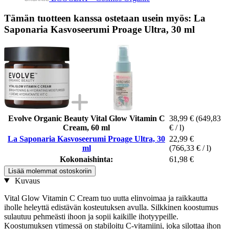
Tämän tuotteen kanssa ostetaan usein myös: La
Saponaria Kasvoseerumi Proage Ultra, 30 ml
Evolve Organic Beauty Vital Glow Vitamin C
38,99 €
(649,83
Cream, 60 ml
€ / l)
La Saponaria Kasvoseerumi Proage Ultra, 30
22,99 €
ml
(766,33 € / l)
Kokonaishinta:
61,98 €
Lisää molemmat ostoskoriin
Kuvaus
Vital Glow Vitamin C Cream tuo uutta elinvoimaa ja raikkautta
iholle heleyttä edistävän kosteutuksen avulla. Silkkinen koostumus
sulautuu pehmeästi ihoon ja sopii kaikille ihotyypeille.
Koostumuksen ytimessä on stabiloitu C-vitamiini, joka silottaa ihon