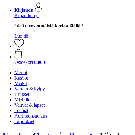
Kirjaudu
Kirjaudu nyt
Oletko
ensimmäistä kertaa täällä?
Luo tili
Ostoskori
0,00 €
Merkit
Kasvot
Meikit
Vartalo & kylpy
Hiukset
Miehille
Vauvat & lapset
Teemat
Auringonsuojaus
Tarjoukset