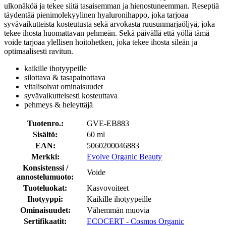
ulkonäköä ja tekee siitä tasaisemman ja hienostuneemman. Reseptiä
täydentää pienimolekyylinen hyaluronihappo, joka tarjoaa
syvävaikutteista kosteutusta sekä arvokasta ruusunmarjaöljyä, joka
tekee ihosta huomattavan pehmeän. Sekä päivällä että yöllä tämä
voide tarjoaa ylellisen hoitohetken, joka tekee ihosta sileän ja
optimaalisesti ravitun.
kaikille ihotyypeille
silottava & tasapainottava
vitalisoivat ominaisuudet
syvävaikutteisesti kosteuttava
pehmeys & heleyttäjä
Tuotenro.:
GVE-EB883
Sisältö:
60 ml
EAN:
5060200046883
Merkki:
Evolve Organic Beauty
Konsistenssi /
Voide
annostelumuoto:
Tuoteluokat:
Kasvovoiteet
Ihotyyppi:
Kaikille ihotyypeille
Ominaisuudet:
Vähemmän muovia
Sertifikaatit:
ECOCERT - Cosmos Organic