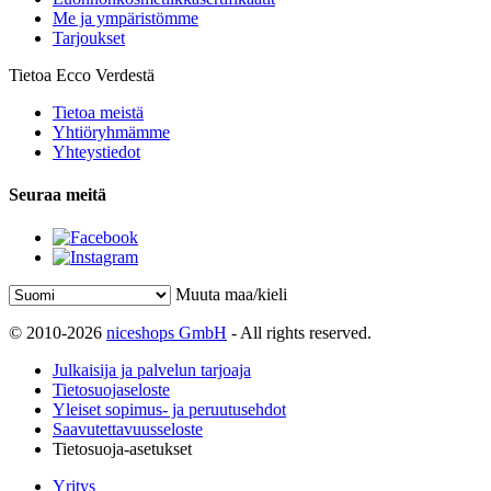
Me ja ympäristömme
Tarjoukset
Tietoa Ecco Verdestä
Tietoa meistä
Yhtiöryhmämme
Yhteystiedot
Seuraa meitä
Muuta maa/kieli
© 2010-2026
niceshops GmbH
- All rights reserved.
Julkaisija ja palvelun tarjoaja
Tietosuojaseloste
Yleiset sopimus- ja peruutusehdot
Saavutettavuusseloste
Tietosuoja-asetukset
Yritys