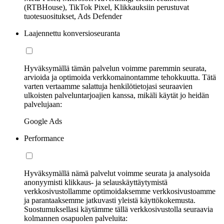
(RTBHouse), TikTok Pixel, Klikkauksiin perustuvat
tuotesuositukset, Ads Defender
Laajennettu konversioseuranta
Hyväksymällä tämän palvelun voimme paremmin seurata,
arvioida ja optimoida verkkomainontamme tehokkuutta. Tätä
varten vertaamme salattuja henkilötietojasi seuraavien
ulkoisten palveluntarjoajien kanssa, mikäli käytät jo heidän
palvelujaan:
Google Ads
Performance
Hyväksymällä nämä palvelut voimme seurata ja analysoida
anonyymisti klikkaus- ja selauskäyttäytymistä
verkkosivustollamme optimoidaksemme verkkosivustoamme
ja parantaaksemme jatkuvasti yleistä käyttökokemusta.
Suostumuksellasi käytämme tällä verkkosivustolla seuraavia
kolmannen osapuolen palveluita: