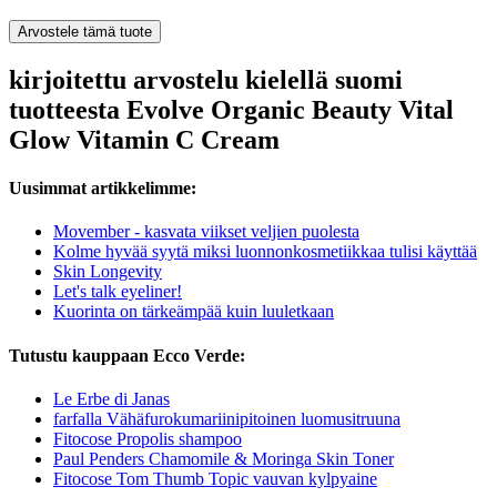
Arvostele tämä tuote
kirjoitettu arvostelu kielellä suomi
tuotteesta Evolve Organic Beauty Vital
Glow Vitamin C Cream
Uusimmat artikkelimme:
Movember - kasvata viikset veljien puolesta
Kolme hyvää syytä miksi luonnonkosmetiikkaa tulisi käyttää
Skin Longevity
Let's talk eyeliner!
Kuorinta on tärkeämpää kuin luuletkaan
Tutustu kauppaan Ecco Verde:
Le Erbe di Janas
farfalla Vähäfurokumariinipitoinen luomusitruuna
Fitocose Propolis shampoo
Paul Penders Chamomile & Moringa Skin Toner
Fitocose Tom Thumb Topic vauvan kylpyaine