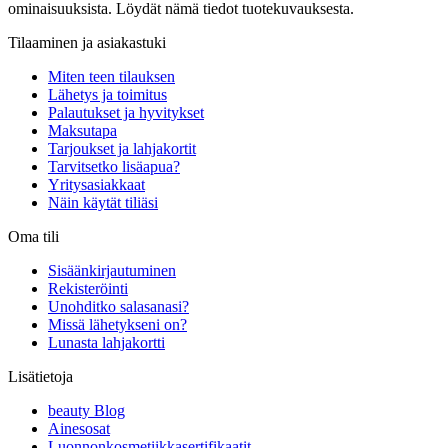
ominaisuuksista. Löydät nämä tiedot tuotekuvauksesta.
Tilaaminen ja asiakastuki
Miten teen tilauksen
Lähetys ja toimitus
Palautukset ja hyvitykset
Maksutapa
Tarjoukset ja lahjakortit
Tarvitsetko lisäapua?
Yritysasiakkaat
Näin käytät tiliäsi
Oma tili
Sisäänkirjautuminen
Rekisteröinti
Unohditko salasanasi?
Missä lähetykseni on?
Lunasta lahjakortti
Lisätietoja
beauty Blog
Ainesosat
Luonnonkosmetiikkasertifikaatit