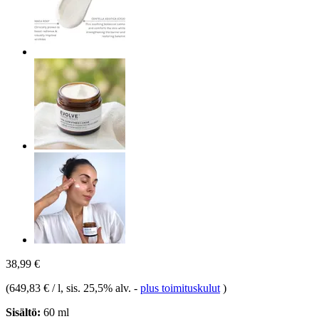
38,99 €
(
649,83 € / l
, sis. 25,5% alv.
-
plus toimituskulut
)
Sisältö:
60 ml