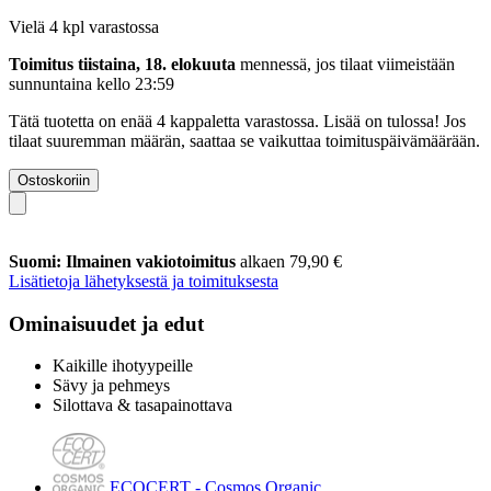
Vielä 4 kpl varastossa
Toimitus tiistaina, 18. elokuuta
mennessä, jos tilaat viimeistään
sunnuntaina kello 23:59
Tätä tuotetta on enää 4 kappaletta varastossa. Lisää on tulossa! Jos
tilaat suuremman määrän, saattaa se vaikuttaa toimituspäivämäärään.
Ostoskoriin
Suomi: Ilmainen vakiotoimitus
alkaen 79,90 €
Lisätietoja lähetyksestä ja toimituksesta
Ominaisuudet ja edut
Kaikille ihotyypeille
Sävy ja pehmeys
Silottava & tasapainottava
ECOCERT - Cosmos Organic