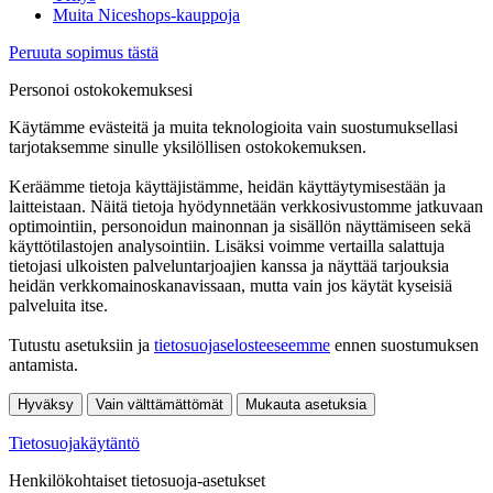
Muita Niceshops-kauppoja
Peruuta sopimus tästä
Personoi ostokokemuksesi
Käytämme evästeitä ja muita teknologioita vain suostumuksellasi
tarjotaksemme sinulle yksilöllisen ostokokemuksen.
Keräämme tietoja käyttäjistämme, heidän käyttäytymisestään ja
laitteistaan. Näitä tietoja hyödynnetään verkkosivustomme jatkuvaan
optimointiin, personoidun mainonnan ja sisällön näyttämiseen sekä
käyttötilastojen analysointiin. Lisäksi voimme vertailla salattuja
tietojasi ulkoisten palveluntarjoajien kanssa ja näyttää tarjouksia
heidän verkkomainoskanavissaan, mutta vain jos käytät kyseisiä
palveluita itse.
Tutustu asetuksiin ja
tietosuojaselosteeseemme
ennen suostumuksen
antamista.
Hyväksy
Vain välttämättömät
Mukauta asetuksia
Tietosuojakäytäntö
Henkilökohtaiset tietosuoja-asetukset