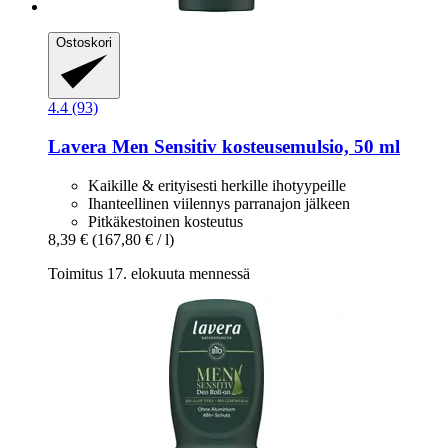
Ostoskori
4.4 (93)
Lavera
Men Sensitiv kosteusemulsio, 50 ml
Kaikille & erityisesti herkille ihotyypeille
Ihanteellinen viilennys parranajon jälkeen
Pitkäkestoinen kosteutus
8,39 €
(167,80 € / l)
Toimitus 17. elokuuta mennessä