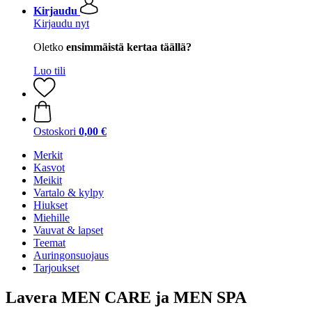
Kirjaudu
Kirjaudu nyt
Oletko
ensimmäistä kertaa täällä?
Luo tili
Ostoskori
0,00 €
Merkit
Kasvot
Meikit
Vartalo & kylpy
Hiukset
Miehille
Vauvat & lapset
Teemat
Auringonsuojaus
Tarjoukset
Lavera MEN CARE ja MEN SPA