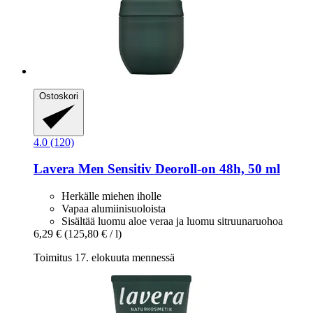
Ostoskori
4.0 (120)
Lavera
Men Sensitiv Deoroll-​on 48h, 50 ml
Herkälle miehen iholle
Vapaa alumiinisuoloista
Sisältää luomu aloe veraa ja luomu sitruunaruohoa
6,29 €
(125,80 € / l)
Toimitus 17. elokuuta mennessä