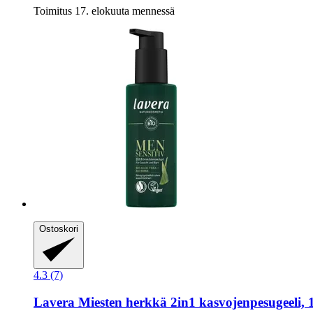
Toimitus 17. elokuuta mennessä
Ostoskori
4.3 (7)
Lavera
Miesten herkkä 2in1 kasvojenpesugeeli, 