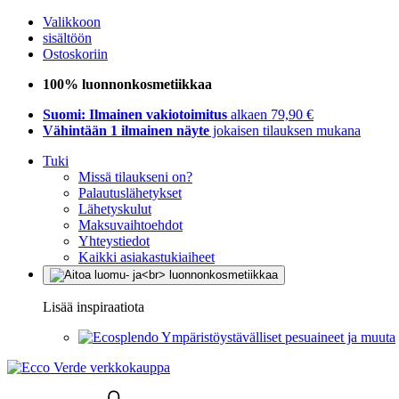
Valikkoon
sisältöön
Ostoskoriin
100% luonnonkosmetiikkaa
Suomi: Ilmainen vakiotoimitus
alkaen 79,90 €
Vähintään 1 ilmainen näyte
jokaisen tilauksen mukana
Tuki
Missä tilaukseni on?
Palautuslähetykset
Lähetyskulut
Maksuvaihtoehdot
Yhteystiedot
Kaikki asiakastukiaiheet
Lisää inspiraatiota
Ympäristöystävälliset pesuaineet ja muuta