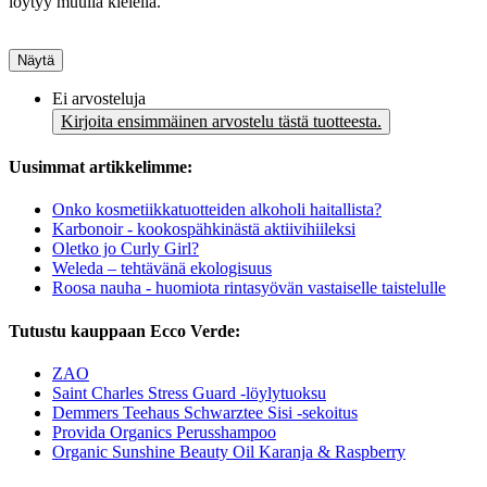
löytyy muulla kielellä.
Näytä
Ei arvosteluja
Kirjoita ensimmäinen arvostelu tästä tuotteesta.
Uusimmat artikkelimme:
Onko kosmetiikkatuotteiden alkoholi haitallista?
Karbonoir - kookospähkinästä aktiivihiileksi
Oletko jo Curly Girl?
Weleda – tehtävänä ekologisuus
Roosa nauha - huomiota rintasyövän vastaiselle taistelulle
Tutustu kauppaan Ecco Verde:
ZAO
Saint Charles Stress Guard -löylytuoksu
Demmers Teehaus Schwarztee Sisi -sekoitus
Provida Organics Perusshampoo
Organic Sunshine Beauty Oil Karanja & Raspberry