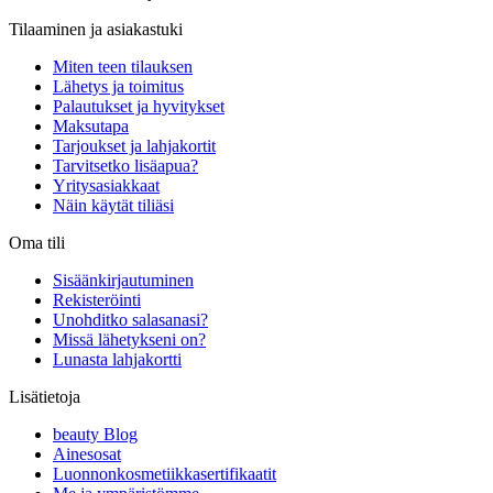
Tilaaminen ja asiakastuki
Miten teen tilauksen
Lähetys ja toimitus
Palautukset ja hyvitykset
Maksutapa
Tarjoukset ja lahjakortit
Tarvitsetko lisäapua?
Yritysasiakkaat
Näin käytät tiliäsi
Oma tili
Sisäänkirjautuminen
Rekisteröinti
Unohditko salasanasi?
Missä lähetykseni on?
Lunasta lahjakortti
Lisätietoja
beauty Blog
Ainesosat
Luonnonkosmetiikkasertifikaatit