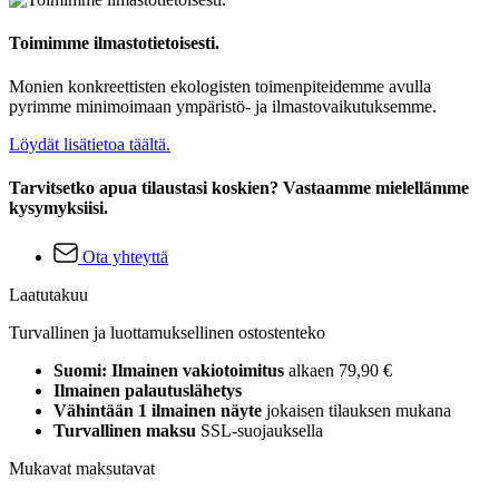
Toimimme ilmastotietoisesti.
Monien konkreettisten ekologisten toimenpiteidemme avulla
pyrimme minimoimaan ympäristö- ja ilmastovaikutuksemme.
Löydät lisätietoa täältä.
Tarvitsetko apua tilaustasi koskien? Vastaamme mielellämme
kysymyksiisi.
Ota yhteyttä
Laatutakuu
Turvallinen ja luottamuksellinen ostostenteko
Suomi: Ilmainen vakiotoimitus
alkaen 79,90 €
Ilmainen palautuslähetys
Vähintään 1 ilmainen näyte
jokaisen tilauksen mukana
Turvallinen maksu
SSL-suojauksella
Mukavat maksutavat