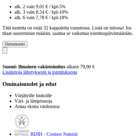
alk. 2 vain
9,01 €
/ kpl
-5%
alk. 3 vain
8,54 €
/ kpl
-10%
alk. 6 vain
7,78 €
/ kpl
-18%
Tätä tuotetta on enää 32 kappaletta varastossa. Lisää on tulossa! Jos
tilaat suuremman määrän, saattaa se vaikuttaa toimituspäivämäärään.
Ostoskoriin
Suomi: Ilmainen vakiotoimitus
alkaen 79,90 €
Lisätietoja lähetyksestä ja toimituksesta
Ominaisuudet ja edut
Värjätyille hiuksille
Väri- ja lämpösuoja
Antaa ekstra väriloistoa
BDIH - Cosmos Natural