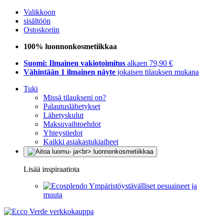
Valikkoon
sisältöön
Ostoskoriin
100% luonnonkosmetiikkaa
Suomi: Ilmainen vakiotoimitus
alkaen 79,90 €
Vähintään 1 ilmainen näyte
jokaisen tilauksen mukana
Tuki
Missä tilaukseni on?
Palautuslähetykset
Lähetyskulut
Maksuvaihtoehdot
Yhteystiedot
Kaikki asiakastukiaiheet
Lisää inspiraatiota
Ympäristöystävälliset pesuaineet ja
muuta