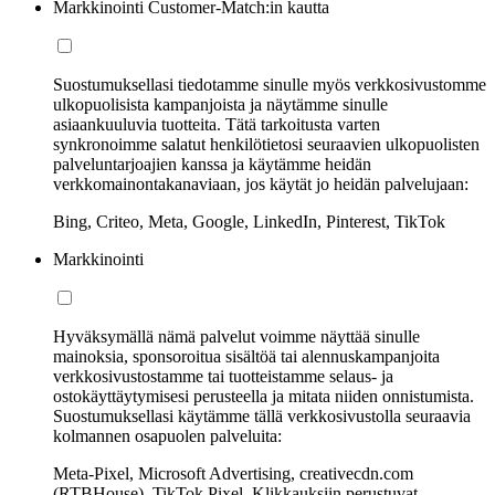
Markkinointi Customer-Match:in kautta
Suostumuksellasi tiedotamme sinulle myös verkkosivustomme
ulkopuolisista kampanjoista ja näytämme sinulle
asiaankuuluvia tuotteita. Tätä tarkoitusta varten
synkronoimme salatut henkilötietosi seuraavien ulkopuolisten
palveluntarjoajien kanssa ja käytämme heidän
verkkomainontakanaviaan, jos käytät jo heidän palvelujaan:
Bing, Criteo, Meta, Google, LinkedIn, Pinterest, TikTok
Markkinointi
Hyväksymällä nämä palvelut voimme näyttää sinulle
mainoksia, sponsoroitua sisältöä tai alennuskampanjoita
verkkosivustostamme tai tuotteistamme selaus- ja
ostokäyttäytymisesi perusteella ja mitata niiden onnistumista.
Suostumuksellasi käytämme tällä verkkosivustolla seuraavia
kolmannen osapuolen palveluita:
Meta-Pixel, Microsoft Advertising, creativecdn.com
(RTBHouse), TikTok Pixel, Klikkauksiin perustuvat