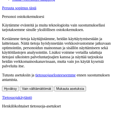
Peruuta sopimus tästä
Personoi ostokokemuksesi
Käytämme evästeitä ja muita teknologioita vain suostumuksellasi
tarjotaksemme sinulle yksilöllisen ostokokemuksen.
Keräämme tietoja käyttäjistämme, heidän käyttäytymisestään ja
laitteistaan. Näitä tietoja hyödynnetään verkkosivustomme jatkuvaan
optimointiin, personoidun mainonnan ja sisällön näyttämiseen sekä
käyttötilastojen analysointiin. Lisäksi voimme vertailla salattuja
tietojasi ulkoisten palveluntarjoajien kanssa ja näyttää tarjouksia
heidän verkkomainoskanavissaan, mutta vain jos käytät kyseisiä
palveluita itse.
Tutustu asetuksiin ja
tietosuojaselosteeseemme
ennen suostumuksen
antamista.
Hyväksy
Vain välttämättömät
Mukauta asetuksia
Tietosuojakäytäntö
Henkilökohtaiset tietosuoja-asetukset