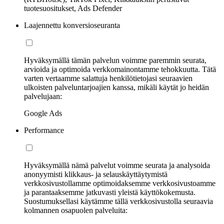
tuotesuositukset, Ads Defender
Laajennettu konversioseuranta
Hyväksymällä tämän palvelun voimme paremmin seurata,
arvioida ja optimoida verkkomainontamme tehokkuutta. Tätä
varten vertaamme salattuja henkilötietojasi seuraavien
ulkoisten palveluntarjoajien kanssa, mikäli käytät jo heidän
palvelujaan:
Google Ads
Performance
Hyväksymällä nämä palvelut voimme seurata ja analysoida
anonyymisti klikkaus- ja selauskäyttäytymistä
verkkosivustollamme optimoidaksemme verkkosivustoamme
ja parantaaksemme jatkuvasti yleistä käyttökokemusta.
Suostumuksellasi käytämme tällä verkkosivustolla seuraavia
kolmannen osapuolen palveluita: