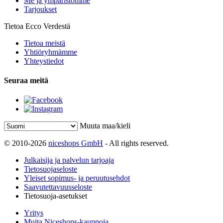
Me ja ympäristömme
Tarjoukset
Tietoa Ecco Verdestä
Tietoa meistä
Yhtiöryhmämme
Yhteystiedot
Seuraa meitä
Muuta maa/kieli
© 2010-2026
niceshops GmbH
- All rights reserved.
Julkaisija ja palvelun tarjoaja
Tietosuojaseloste
Yleiset sopimus- ja peruutusehdot
Saavutettavuusseloste
Tietosuoja-asetukset
Yritys
Muita Niceshops-kauppoja