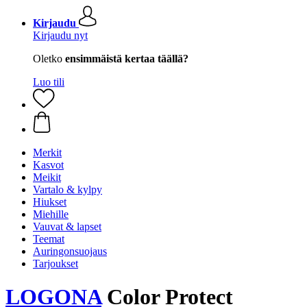
Kirjaudu
Kirjaudu nyt
Oletko
ensimmäistä kertaa täällä?
Luo tili
Merkit
Kasvot
Meikit
Vartalo & kylpy
Hiukset
Miehille
Vauvat & lapset
Teemat
Auringonsuojaus
Tarjoukset
LOGONA
Color Protect