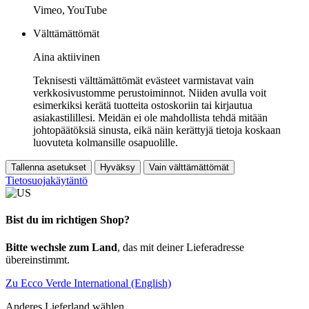
Vimeo, YouTube
Välttämättömät
Aina aktiivinen
Teknisesti välttämättömät evästeet varmistavat vain
verkkosivustomme perustoiminnot. Niiden avulla voit
esimerkiksi kerätä tuotteita ostoskoriin tai kirjautua
asiakastilillesi. Meidän ei ole mahdollista tehdä mitään
johtopäätöksiä sinusta, eikä näin kerättyjä tietoja koskaan
luovuteta kolmansille osapuolille.
Tallenna asetukset
Hyväksy
Vain välttämättömät
Tietosuojakäytäntö
Bist du im richtigen Shop?
Bitte wechsle zum Land
, das mit deiner Lieferadresse
übereinstimmt.
Zu Ecco Verde International (English)
Anderes Lieferland wählen