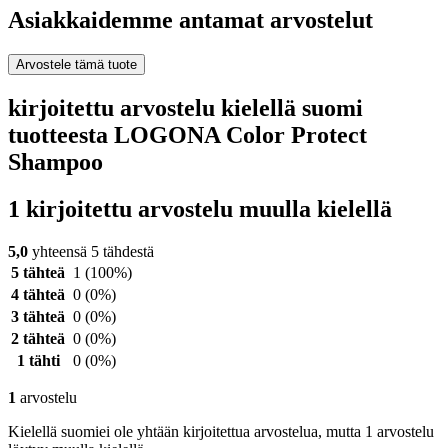
Asiakkaidemme antamat arvostelut
Arvostele tämä tuote
kirjoitettu arvostelu kielellä suomi
tuotteesta LOGONA Color Protect
Shampoo
1 kirjoitettu arvostelu muulla kielellä
5,0
yhteensä 5 tähdestä
5 tähteä
1
(100%)
4 tähteä
0
(0%)
3 tähteä
0
(0%)
2 tähteä
0
(0%)
1 tähti
0
(0%)
1
arvostelu
Kielellä suomiei ole yhtään kirjoitettua arvostelua, mutta 1 arvostelu