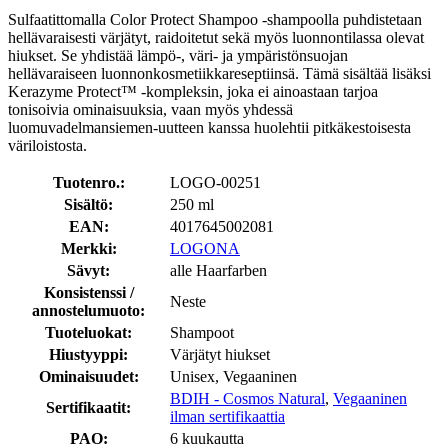
Sulfaatittomalla Color Protect Shampoo -shampoolla puhdistetaan
hellävaraisesti värjätyt, raidoitetut sekä myös luonnontilassa olevat
hiukset. Se yhdistää lämpö-, väri- ja ympäristönsuojan
hellävaraiseen luonnonkosmetiikkareseptiinsä. Tämä sisältää lisäksi
Kerazyme Protect™ -kompleksin, joka ei ainoastaan tarjoa
tonisoivia ominaisuuksia, vaan myös yhdessä
luomuvadelmansiemen-uutteen kanssa huolehtii pitkäkestoisesta
väriloistosta.
Tuotenro.:
LOGO-00251
Sisältö:
250 ml
EAN:
4017645002081
Merkki:
LOGONA
Sävyt:
alle Haarfarben
Konsistenssi /
Neste
annostelumuoto:
Tuoteluokat:
Shampoot
Hiustyyppi:
Värjätyt hiukset
Ominaisuudet:
Unisex, Vegaaninen
BDIH - Cosmos Natural
,
Vegaaninen
Sertifikaatit:
ilman sertifikaattia
PAO:
6 kuukautta