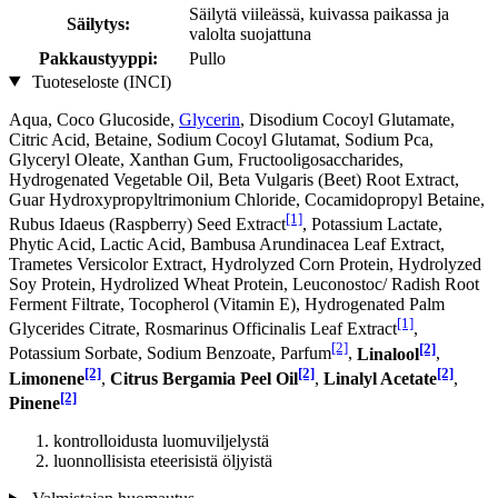
Säilytä viileässä, kuivassa paikassa ja
Säilytys:
valolta suojattuna
Pakkaustyyppi:
Pullo
Tuoteseloste (INCI)
Aqua, Coco Glucoside,
Glycerin
, Disodium Cocoyl Glutamate,
Citric Acid, Betaine, Sodium Cocoyl Glutamat, Sodium Pca,
Glyceryl Oleate, Xanthan Gum, Fructooligosaccharides,
Hydrogenated Vegetable Oil, Beta Vulgaris (Beet) Root Extract,
Guar Hydroxypropyltrimonium Chloride, Cocamidopropyl Betaine,
[1]
Rubus Idaeus (Raspberry) Seed Extract
, Potassium Lactate,
Phytic Acid, Lactic Acid, Bambusa Arundinacea Leaf Extract,
Trametes Versicolor Extract, Hydrolyzed Corn Protein, Hydrolyzed
Soy Protein, Hydrolized Wheat Protein, Leuconostoc/ Radish Root
Ferment Filtrate, Tocopherol (Vitamin E), Hydrogenated Palm
[1]
Glycerides Citrate, Rosmarinus Officinalis Leaf Extract
,
[2]
[2]
Potassium Sorbate, Sodium Benzoate, Parfum
,
Linalool
,
[2]
[2]
[2]
Limonene
,
Citrus Bergamia Peel Oil
,
Linalyl Acetate
,
[2]
Pinene
kontrolloidusta luomuviljelystä
luonnollisista eteerisistä öljyistä