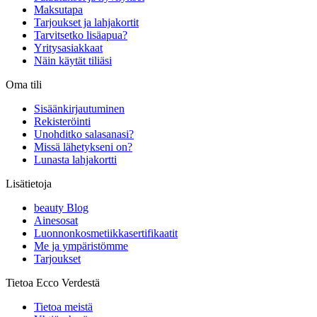
Maksutapa
Tarjoukset ja lahjakortit
Tarvitsetko lisäapua?
Yritysasiakkaat
Näin käytät tiliäsi
Oma tili
Sisäänkirjautuminen
Rekisteröinti
Unohditko salasanasi?
Missä lähetykseni on?
Lunasta lahjakortti
Lisätietoja
beauty Blog
Ainesosat
Luonnonkosmetiikkasertifikaatit
Me ja ympäristömme
Tarjoukset
Tietoa Ecco Verdestä
Tietoa meistä