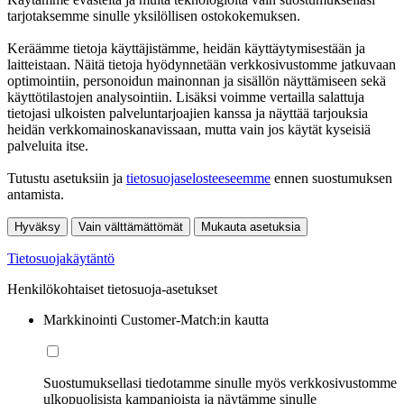
tarjotaksemme sinulle yksilöllisen ostokokemuksen.
Keräämme tietoja käyttäjistämme, heidän käyttäytymisestään ja
laitteistaan. Näitä tietoja hyödynnetään verkkosivustomme jatkuvaan
optimointiin, personoidun mainonnan ja sisällön näyttämiseen sekä
käyttötilastojen analysointiin. Lisäksi voimme vertailla salattuja
tietojasi ulkoisten palveluntarjoajien kanssa ja näyttää tarjouksia
heidän verkkomainoskanavissaan, mutta vain jos käytät kyseisiä
palveluita itse.
Tutustu asetuksiin ja
tietosuojaselosteeseemme
ennen suostumuksen
antamista.
Hyväksy
Vain välttämättömät
Mukauta asetuksia
Tietosuojakäytäntö
Henkilökohtaiset tietosuoja-asetukset
Markkinointi Customer-Match:in kautta
Suostumuksellasi tiedotamme sinulle myös verkkosivustomme
ulkopuolisista kampanjoista ja näytämme sinulle