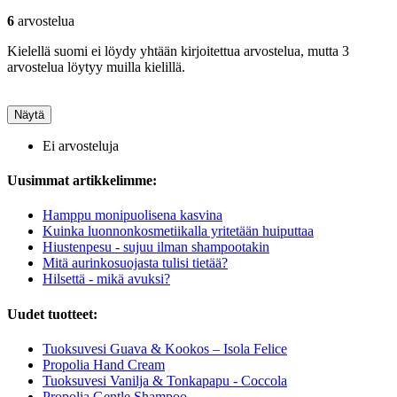
6
arvostelua
Kielellä suomi ei löydy yhtään kirjoitettua arvostelua, mutta 3
arvostelua löytyy muilla kielillä.
Näytä
Ei arvosteluja
Uusimmat artikkelimme:
Hamppu monipuolisena kasvina
Kuinka luonnonkosmetiikalla yritetään huiputtaa
Hiustenpesu - sujuu ilman shampootakin
Mitä aurinkosuojasta tulisi tietää?
Hilsettä - mikä avuksi?
Uudet tuotteet:
Tuoksuvesi Guava & Kookos – Isola Felice
Propolia Hand Cream
Tuoksuvesi Vanilja & Tonkapapu - Coccola
Propolia Gentle Shampoo