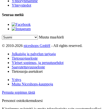
Yhtiöryhmämme
Yhteystiedot
Seuraa meitä
Muuta maa/kieli
© 2010-2026
niceshops GmbH
- All rights reserved.
Julkaisija ja palvelun tarjoaja
Tietosuojaseloste
Yleiset sopimus- ja peruutusehdot
Saavutettavuusseloste
Tietosuoja-asetukset
Yritys
Muita Niceshops-kauppoja
Peruuta sopimus tästä
Personoi ostokokemuksesi
Käytämme evästeitä ja muita teknologioita vain suostumuksellasi