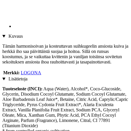
Kuvaus
Tämän harmonisoivan ja kosteuttavan suihkugeelin ansiosta kuiva ja
herkkä iho saa päivittäistä suojaa ja hoitoa. Sillä on runsas
koostumus, ja se vaikuttaa kvittenin ja vaniljan toisiinsa sovitetun
sekoituksen ansiosta ihoa rauhoittavasti ja tasapainottavasti.
Merkki:
LOGONA
Lisätietoja
Tuoteseloste (INCI):
Aqua (Water), Alcohol*, Coco-Glucoside,
Glycerin, Disodium Cocoyl Glutamate, Sodium Cocoyl Glutamate,
Aloe Barbadensis Leaf Juice*, Betaine, Citric Acid, Caprylic/Capric
Triglyceride, Pyrus Cydonia Fruit Extract*, Alaria Esculenta
Extract, Vanilla Planifolia Fruit Extract, Sodium PCA, Glyceryl
Oleate, Mica, Xanthan Gum, Phytic Acid, PCA Ethyl Cocoyl
Arginate, Parfum (Fragrance), Limonene, Citral, CI 77891
(Titanium Dioxide)
* from controlled organic cultivation