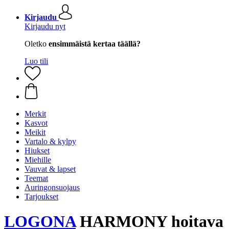
Kirjaudu
Kirjaudu nyt
Oletko
ensimmäistä kertaa täällä?
Luo tili
Merkit
Kasvot
Meikit
Vartalo & kylpy
Hiukset
Miehille
Vauvat & lapset
Teemat
Auringonsuojaus
Tarjoukset
LOGONA
HARMONY hoitava