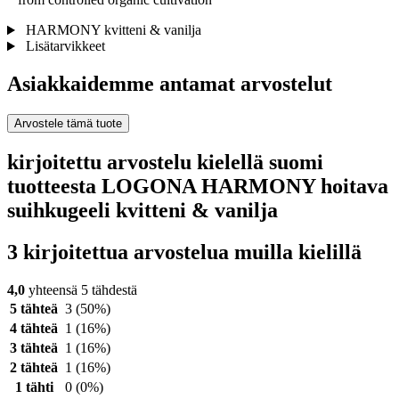
HARMONY kvitteni & vanilja
Lisätarvikkeet
Asiakkaidemme antamat arvostelut
Arvostele tämä tuote
kirjoitettu arvostelu kielellä suomi
tuotteesta LOGONA HARMONY hoitava
suihkugeeli kvitteni & vanilja
3 kirjoitettua arvostelua muilla kielillä
4,0
yhteensä 5 tähdestä
5 tähteä
3
(50%)
4 tähteä
1
(16%)
3 tähteä
1
(16%)
2 tähteä
1
(16%)
1 tähti
0
(0%)