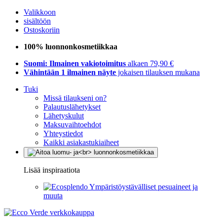
Valikkoon
sisältöön
Ostoskoriin
100% luonnonkosmetiikkaa
Suomi: Ilmainen vakiotoimitus
alkaen 79,90 €
Vähintään 1 ilmainen näyte
jokaisen tilauksen mukana
Tuki
Missä tilaukseni on?
Palautuslähetykset
Lähetyskulut
Maksuvaihtoehdot
Yhteystiedot
Kaikki asiakastukiaiheet
Lisää inspiraatiota
Ympäristöystävälliset pesuaineet ja
muuta