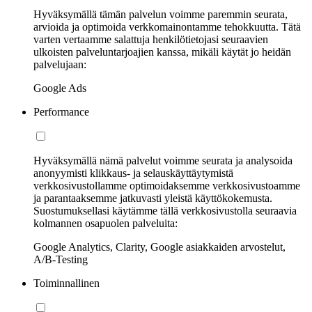
Hyväksymällä tämän palvelun voimme paremmin seurata,
arvioida ja optimoida verkkomainontamme tehokkuutta. Tätä
varten vertaamme salattuja henkilötietojasi seuraavien
ulkoisten palveluntarjoajien kanssa, mikäli käytät jo heidän
palvelujaan:
Google Ads
Performance
Hyväksymällä nämä palvelut voimme seurata ja analysoida
anonyymisti klikkaus- ja selauskäyttäytymistä
verkkosivustollamme optimoidaksemme verkkosivustoamme
ja parantaaksemme jatkuvasti yleistä käyttökokemusta.
Suostumuksellasi käytämme tällä verkkosivustolla seuraavia
kolmannen osapuolen palveluita:
Google Analytics, Clarity, Google asiakkaiden arvostelut,
A/B-Testing
Toiminnallinen