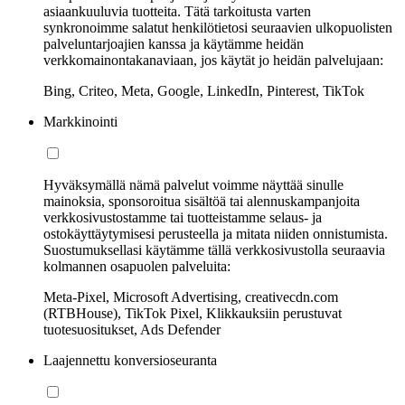
asiaankuuluvia tuotteita. Tätä tarkoitusta varten
synkronoimme salatut henkilötietosi seuraavien ulkopuolisten
palveluntarjoajien kanssa ja käytämme heidän
verkkomainontakanaviaan, jos käytät jo heidän palvelujaan:
Bing, Criteo, Meta, Google, LinkedIn, Pinterest, TikTok
Markkinointi
Hyväksymällä nämä palvelut voimme näyttää sinulle
mainoksia, sponsoroitua sisältöä tai alennuskampanjoita
verkkosivustostamme tai tuotteistamme selaus- ja
ostokäyttäytymisesi perusteella ja mitata niiden onnistumista.
Suostumuksellasi käytämme tällä verkkosivustolla seuraavia
kolmannen osapuolen palveluita:
Meta-Pixel, Microsoft Advertising, creativecdn.com
(RTBHouse), TikTok Pixel, Klikkauksiin perustuvat
tuotesuositukset, Ads Defender
Laajennettu konversioseuranta