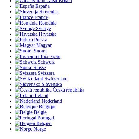
Great Britain
España
Slovenija
France
România
Sverige
Hrvatska
Polska
Magyar
Suomi
България
Schweiz
Suisse
Svizzera
Switzerland
Slovensko
Česká republika
Ireland
Nederland
Belgique
België
Portugal
Belgien
Norge