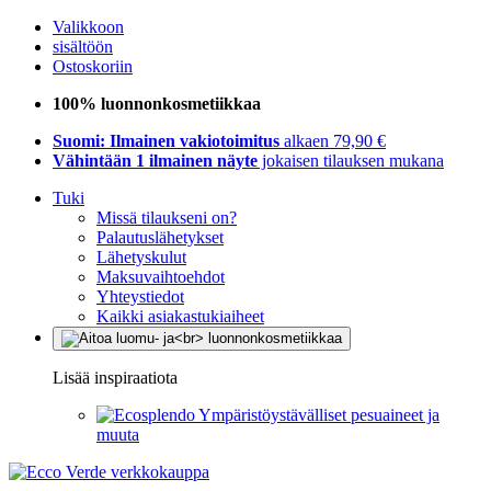
Valikkoon
sisältöön
Ostoskoriin
100% luonnonkosmetiikkaa
Suomi: Ilmainen vakiotoimitus
alkaen 79,90 €
Vähintään 1 ilmainen näyte
jokaisen tilauksen mukana
Tuki
Missä tilaukseni on?
Palautuslähetykset
Lähetyskulut
Maksuvaihtoehdot
Yhteystiedot
Kaikki asiakastukiaiheet
Lisää inspiraatiota
Ympäristöystävälliset pesuaineet ja
muuta