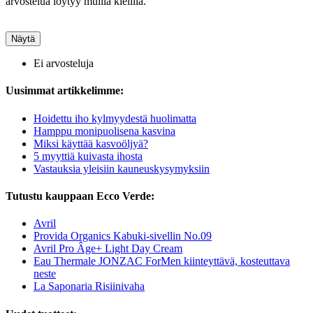
arvostelua löytyy muilla kielillä.
Näytä
Ei arvosteluja
Uusimmat artikkelimme:
Hoidettu iho kylmyydestä huolimatta
Hamppu monipuolisena kasvina
Miksi käyttää kasvoöljyä?
5 myyttiä kuivasta ihosta
Vastauksia yleisiin kauneuskysymyksiin
Tutustu kauppaan Ecco Verde:
Avril
Provida Organics Kabuki-sivellin No.09
Avril Pro Âge+ Light Day Cream
Eau Thermale JONZAC ForMen kiinteyttävä, kosteuttava
neste
La Saponaria Risiinivaha