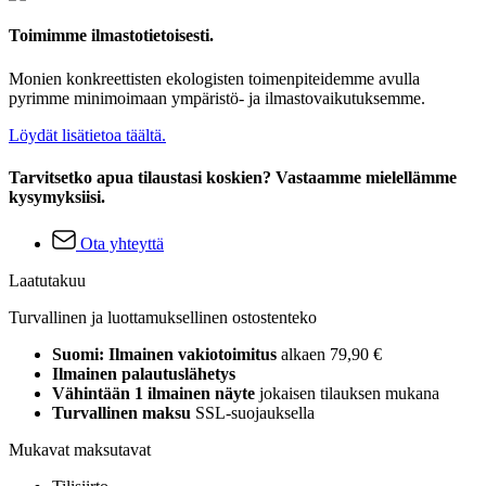
Toimimme ilmastotietoisesti.
Monien konkreettisten ekologisten toimenpiteidemme avulla
pyrimme minimoimaan ympäristö- ja ilmastovaikutuksemme.
Löydät lisätietoa täältä.
Tarvitsetko apua tilaustasi koskien? Vastaamme mielellämme
kysymyksiisi.
Ota yhteyttä
Laatutakuu
Turvallinen ja luottamuksellinen ostostenteko
Suomi: Ilmainen vakiotoimitus
alkaen 79,90 €
Ilmainen palautuslähetys
Vähintään 1 ilmainen näyte
jokaisen tilauksen mukana
Turvallinen maksu
SSL-suojauksella
Mukavat maksutavat