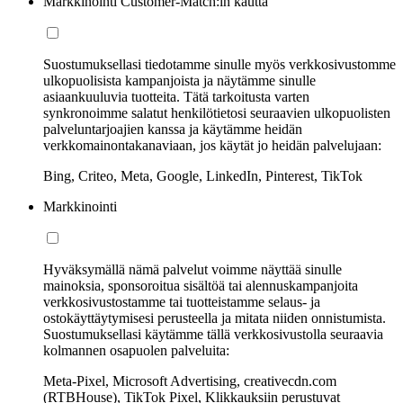
Markkinointi Customer-Match:in kautta
Suostumuksellasi tiedotamme sinulle myös verkkosivustomme
ulkopuolisista kampanjoista ja näytämme sinulle
asiaankuuluvia tuotteita. Tätä tarkoitusta varten
synkronoimme salatut henkilötietosi seuraavien ulkopuolisten
palveluntarjoajien kanssa ja käytämme heidän
verkkomainontakanaviaan, jos käytät jo heidän palvelujaan:
Bing, Criteo, Meta, Google, LinkedIn, Pinterest, TikTok
Markkinointi
Hyväksymällä nämä palvelut voimme näyttää sinulle
mainoksia, sponsoroitua sisältöä tai alennuskampanjoita
verkkosivustostamme tai tuotteistamme selaus- ja
ostokäyttäytymisesi perusteella ja mitata niiden onnistumista.
Suostumuksellasi käytämme tällä verkkosivustolla seuraavia
kolmannen osapuolen palveluita:
Meta-Pixel, Microsoft Advertising, creativecdn.com
(RTBHouse), TikTok Pixel, Klikkauksiin perustuvat