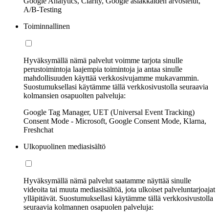
Google Analytics, Clarity, Google asiakkaiden arvostelut,
A/B-Testing
Toiminnallinen
Hyväksymällä nämä palvelut voimme tarjota sinulle
perustoimintoja laajempia toimintoja ja antaa sinulle
mahdollisuuden käyttää verkkosivujamme mukavammin.
Suostumuksellasi käytämme tällä verkkosivustolla seuraavia
kolmansien osapuolten palveluja:
Google Tag Manager, UET (Universal Event Tracking)
Consent Mode - Microsoft, Google Consent Mode, Klarna,
Freshchat
Ulkopuolinen mediasisältö
Hyväksymällä nämä palvelut saatamme näyttää sinulle
videoita tai muuta mediasisältöä, jota ulkoiset palveluntarjoajat
ylläpitävät. Suostumuksellasi käytämme tällä verkkosivustolla
seuraavia kolmannen osapuolen palveluja: