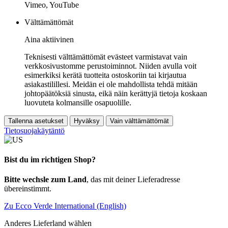
Vimeo, YouTube
Välttämättömät
Aina aktiivinen
Teknisesti välttämättömät evästeet varmistavat vain
verkkosivustomme perustoiminnot. Niiden avulla voit
esimerkiksi kerätä tuotteita ostoskoriin tai kirjautua
asiakastilillesi. Meidän ei ole mahdollista tehdä mitään
johtopäätöksiä sinusta, eikä näin kerättyjä tietoja koskaan
luovuteta kolmansille osapuolille.
Tallenna asetukset
Hyväksy
Vain välttämättömät
Tietosuojakäytäntö
Bist du im richtigen Shop?
Bitte wechsle zum Land
, das mit deiner Lieferadresse
übereinstimmt.
Zu Ecco Verde International (English)
Anderes Lieferland wählen