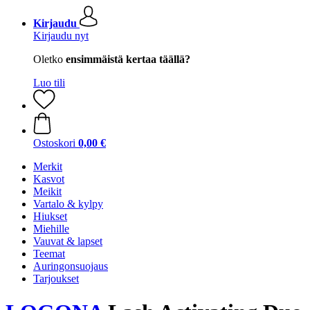
Kirjaudu
Kirjaudu nyt
Oletko
ensimmäistä kertaa täällä?
Luo tili
Ostoskori
0,00 €
Merkit
Kasvot
Meikit
Vartalo & kylpy
Hiukset
Miehille
Vauvat & lapset
Teemat
Auringonsuojaus
Tarjoukset