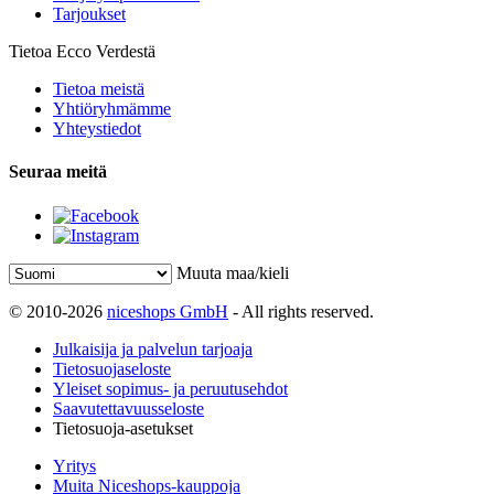
Tarjoukset
Tietoa Ecco Verdestä
Tietoa meistä
Yhtiöryhmämme
Yhteystiedot
Seuraa meitä
Muuta maa/kieli
© 2010-2026
niceshops GmbH
- All rights reserved.
Julkaisija ja palvelun tarjoaja
Tietosuojaseloste
Yleiset sopimus- ja peruutusehdot
Saavutettavuusseloste
Tietosuoja-asetukset
Yritys
Muita Niceshops-kauppoja