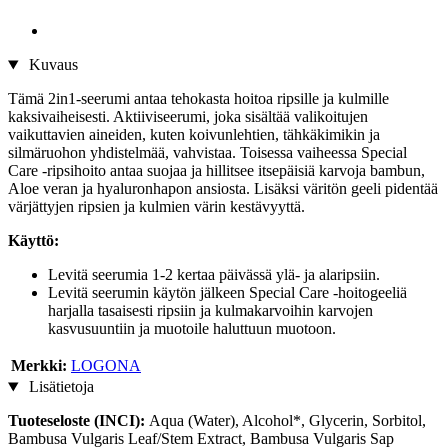
Kuvaus
Tämä 2in1-seerumi antaa tehokasta hoitoa ripsille ja kulmille
kaksivaiheisesti. Aktiiviseerumi, joka sisältää valikoitujen
vaikuttavien aineiden, kuten koivunlehtien, tähkäkimikin ja
silmäruohon yhdistelmää, vahvistaa. Toisessa vaiheessa Special
Care -ripsihoito antaa suojaa ja hillitsee itsepäisiä karvoja bambun,
Aloe veran ja hyaluronhapon ansiosta. Lisäksi väritön geeli pidentää
värjättyjen ripsien ja kulmien värin kestävyyttä.
Käyttö:
Levitä seerumia 1-2 kertaa päivässä ylä- ja alaripsiin.
Levitä seerumin käytön jälkeen Special Care -hoitogeeliä
harjalla tasaisesti ripsiin ja kulmakarvoihin karvojen
kasvusuuntiin ja muotoile haluttuun muotoon.
Merkki:
LOGONA
Lisätietoja
Tuoteseloste (INCI):
Aqua (Water), Alcohol*, Glycerin, Sorbitol,
Bambusa Vulgaris Leaf/Stem Extract, Bambusa Vulgaris Sap