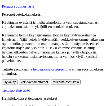
Peruuta sopimus tästä
Personoi ostokokemuksesi
Käytämme evästeitä ja muita teknologioita vain suostumuksellasi
tarjotaksemme sinulle yksilöllisen ostokokemuksen.
Keräämme tietoja käyttäjistämme, heidän käyttäytymisestään ja
laitteistaan. Näitä tietoja hyödynnetään verkkosivustomme jatkuvaan
optimointiin, personoidun mainonnan ja sisällön näyttämiseen sekä
käyttötilastojen analysointiin. Lisäksi voimme vertailla salattuja
tietojasi ulkoisten palveluntarjoajien kanssa ja näyttää tarjouksia
heidän verkkomainoskanavissaan, mutta vain jos käytät kyseisiä
palveluita itse.
Tutustu asetuksiin ja
tietosuojaselosteeseemme
ennen suostumuksen
antamista.
Hyväksy
Vain välttämättömät
Mukauta asetuksia
Tietosuojakäytäntö
Henkilökohtaiset tietosuoja-asetukset