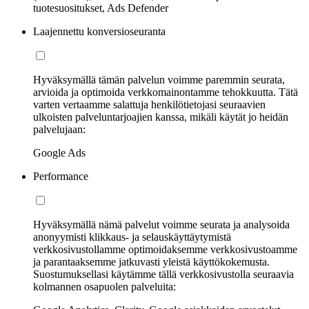
tuotesuositukset, Ads Defender
Laajennettu konversioseuranta
Hyväksymällä tämän palvelun voimme paremmin seurata,
arvioida ja optimoida verkkomainontamme tehokkuutta. Tätä
varten vertaamme salattuja henkilötietojasi seuraavien
ulkoisten palveluntarjoajien kanssa, mikäli käytät jo heidän
palvelujaan:
Google Ads
Performance
Hyväksymällä nämä palvelut voimme seurata ja analysoida
anonyymisti klikkaus- ja selauskäyttäytymistä
verkkosivustollamme optimoidaksemme verkkosivustoamme
ja parantaaksemme jatkuvasti yleistä käyttökokemusta.
Suostumuksellasi käytämme tällä verkkosivustolla seuraavia
kolmannen osapuolen palveluita: