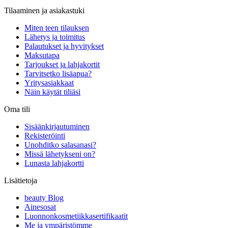
Tilaaminen ja asiakastuki
Miten teen tilauksen
Lähetys ja toimitus
Palautukset ja hyvitykset
Maksutapa
Tarjoukset ja lahjakortit
Tarvitsetko lisäapua?
Yritysasiakkaat
Näin käytät tiliäsi
Oma tili
Sisäänkirjautuminen
Rekisteröinti
Unohditko salasanasi?
Missä lähetykseni on?
Lunasta lahjakortti
Lisätietoja
beauty Blog
Ainesosat
Luonnonkosmetiikkasertifikaatit
Me ja ympäristömme