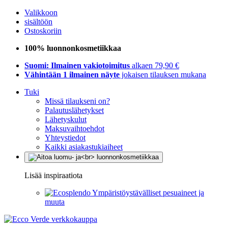
Valikkoon
sisältöön
Ostoskoriin
100% luonnonkosmetiikkaa
Suomi: Ilmainen vakiotoimitus
alkaen 79,90 €
Vähintään 1 ilmainen näyte
jokaisen tilauksen mukana
Tuki
Missä tilaukseni on?
Palautuslähetykset
Lähetyskulut
Maksuvaihtoehdot
Yhteystiedot
Kaikki asiakastukiaiheet
Lisää inspiraatiota
Ympäristöystävälliset pesuaineet ja
muuta