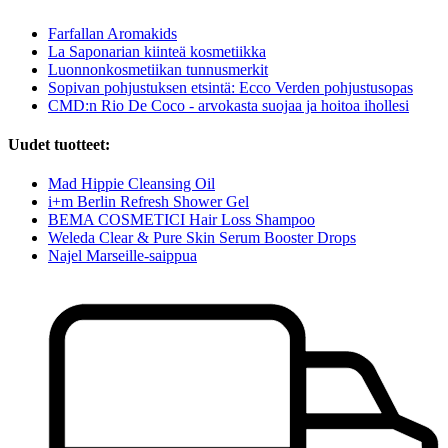
Farfallan Aromakids
La Saponarian kiinteä kosmetiikka
Luonnonkosmetiikan tunnusmerkit
Sopivan pohjustuksen etsintä: Ecco Verden pohjustusopas
CMD:n Rio De Coco - arvokasta suojaa ja hoitoa ihollesi
Uudet tuotteet:
Mad Hippie Cleansing Oil
i+m Berlin Refresh Shower Gel
BEMA COSMETICI Hair Loss Shampoo
Weleda Clear & Pure Skin Serum Booster Drops
Najel Marseille-saippua