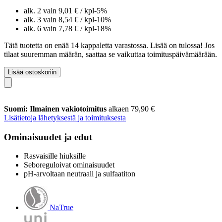
alk. 2 vain
9,01 €
/ kpl
-5%
alk. 3 vain
8,54 €
/ kpl
-10%
alk. 6 vain
7,78 €
/ kpl
-18%
Tätä tuotetta on enää 14 kappaletta varastossa. Lisää on tulossa! Jos
tilaat suuremman määrän, saattaa se vaikuttaa toimituspäivämäärään.
Lisää ostoskoriin
Suomi: Ilmainen vakiotoimitus
alkaen 79,90 €
Lisätietoja lähetyksestä ja toimituksesta
Ominaisuudet ja edut
Rasvaisille hiuksille
Seboreguloivat ominaisuudet
pH-arvoltaan neutraali ja sulfaatiton
NaTrue