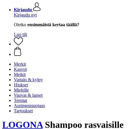
Kirjaudu
Kirjaudu nyt
Oletko
ensimmäistä kertaa täällä?
Luo tili
Merkit
Kasvot
Meikit
Vartalo & kylpy
Hiukset
Miehille
Vauvat & lapset
Teemat
Auringonsuojaus
Tarjoukset
LOGONA
Shampoo rasvaisille