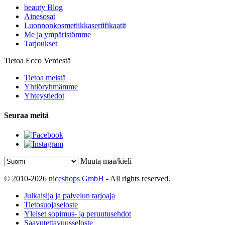
beauty Blog
Ainesosat
Luonnonkosmetiikkasertifikaatit
Me ja ympäristömme
Tarjoukset
Tietoa Ecco Verdestä
Tietoa meistä
Yhtiöryhmämme
Yhteystiedot
Seuraa meitä
Muuta maa/kieli
© 2010-2026
niceshops GmbH
- All rights reserved.
Julkaisija ja palvelun tarjoaja
Tietosuojaseloste
Yleiset sopimus- ja peruutusehdot
Saavutettavuusseloste