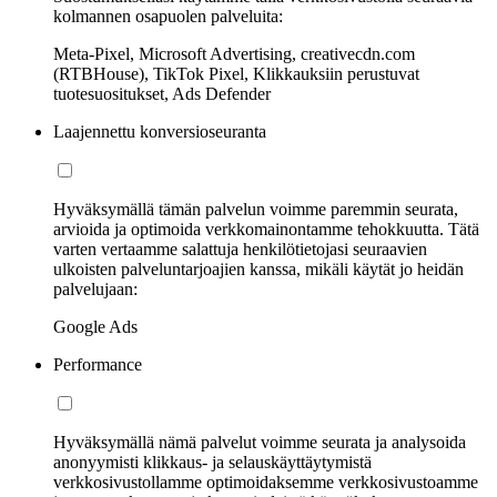
kolmannen osapuolen palveluita:
Meta-Pixel, Microsoft Advertising, creativecdn.com
(RTBHouse), TikTok Pixel, Klikkauksiin perustuvat
tuotesuositukset, Ads Defender
Laajennettu konversioseuranta
Hyväksymällä tämän palvelun voimme paremmin seurata,
arvioida ja optimoida verkkomainontamme tehokkuutta. Tätä
varten vertaamme salattuja henkilötietojasi seuraavien
ulkoisten palveluntarjoajien kanssa, mikäli käytät jo heidän
palvelujaan:
Google Ads
Performance
Hyväksymällä nämä palvelut voimme seurata ja analysoida
anonyymisti klikkaus- ja selauskäyttäytymistä
verkkosivustollamme optimoidaksemme verkkosivustoamme