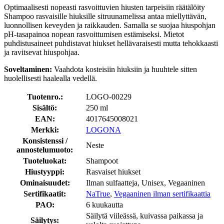
Optimaalisesti nopeasti rasvoittuvien hiusten tarpeisiin räätälöity
Shampoo rasvaisille hiuksille sitruunamelissa antaa miellyttävän,
luonnollisen keveyden ja raikkauden. Samalla se suojaa hiuspohjan
pH-tasapainoa nopean rasvoittumisen estämiseksi. Mietot
puhdistusaineet puhdistavat hiukset hellävaraisesti mutta tehokkaasti
ja ravitsevat hiuspohjaa.
Soveltaminen:
Vaahdota kosteisiin hiuksiin ja huuhtele sitten
huolellisesti haalealla vedellä.
Tuotenro.:
LOGO-00229
Sisältö:
250 ml
EAN:
4017645008021
Merkki:
LOGONA
Konsistenssi /
Neste
annostelumuoto:
Tuoteluokat:
Shampoot
Hiustyyppi:
Rasvaiset hiukset
Ominaisuudet:
Ilman sulfaatteja, Unisex, Vegaaninen
Sertifikaatit:
NaTrue
,
Vegaaninen ilman sertifikaattia
PAO:
6 kuukautta
Säilytä viileässä, kuivassa paikassa ja
Säilytys: