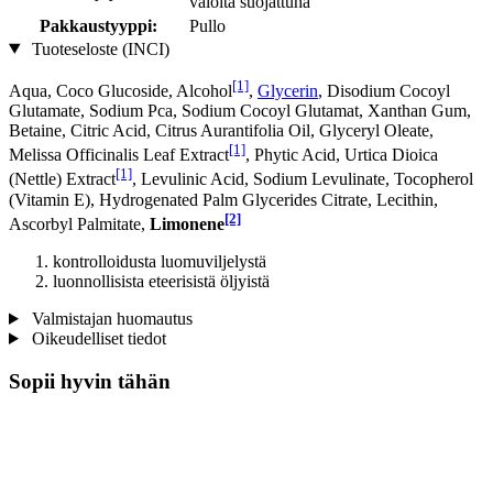
valolta suojattuna
Pakkaustyyppi:
Pullo
Tuoteseloste (INCI)
[1]
Aqua, Coco Glucoside, Alcohol
,
Glycerin
, Disodium Cocoyl
Glutamate, Sodium Pca, Sodium Cocoyl Glutamat, Xanthan Gum,
Betaine, Citric Acid, Citrus Aurantifolia Oil, Glyceryl Oleate,
[1]
Melissa Officinalis Leaf Extract
, Phytic Acid, Urtica Dioica
[1]
(Nettle) Extract
, Levulinic Acid, Sodium Levulinate, Tocopherol
(Vitamin E), Hydrogenated Palm Glycerides Citrate, Lecithin,
[2]
Ascorbyl Palmitate,
Limonene
kontrolloidusta luomuviljelystä
luonnollisista eteerisistä öljyistä
Valmistajan huomautus
Oikeudelliset tiedot
Sopii hyvin tähän