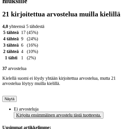
hiuksille
21 kirjoitettua arvostelua muilla kielillä
4,0
yhteensä 5 tähdestä
5 tähteä
17
(45%)
4 tähteä
9
(24%)
3 tähteä
6
(16%)
2 tähteä
4
(10%)
1 tähti
1
(2%)
37
arvostelua
Kielellä suomi ei löydy yhtään kirjoitettua arvostelua, mutta 21
arvostelua löytyy muilla kielillä.
Näytä
Ei arvosteluja
Kirjoita ensimmäinen arvostelu tästä tuotteesta.
Uusimmat artikkelimme: