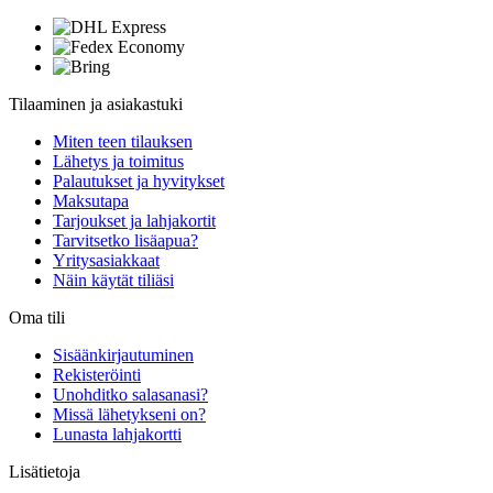
Tilaaminen ja asiakastuki
Miten teen tilauksen
Lähetys ja toimitus
Palautukset ja hyvitykset
Maksutapa
Tarjoukset ja lahjakortit
Tarvitsetko lisäapua?
Yritysasiakkaat
Näin käytät tiliäsi
Oma tili
Sisäänkirjautuminen
Rekisteröinti
Unohditko salasanasi?
Missä lähetykseni on?
Lunasta lahjakortti
Lisätietoja