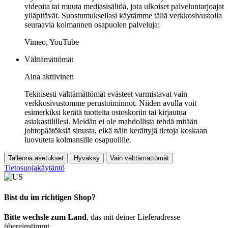
videoita tai muuta mediasisältöä, jota ulkoiset palveluntarjoajat
ylläpitävät. Suostumuksellasi käytämme tällä verkkosivustolla
seuraavia kolmannen osapuolen palveluja:
Vimeo, YouTube
Välttämättömät
Aina aktiivinen
Teknisesti välttämättömät evästeet varmistavat vain
verkkosivustomme perustoiminnot. Niiden avulla voit
esimerkiksi kerätä tuotteita ostoskoriin tai kirjautua
asiakastilillesi. Meidän ei ole mahdollista tehdä mitään
johtopäätöksiä sinusta, eikä näin kerättyjä tietoja koskaan
luovuteta kolmansille osapuolille.
Tallenna asetukset
Hyväksy
Vain välttämättömät
Tietosuojakäytäntö
Bist du im richtigen Shop?
Bitte wechsle zum Land
, das mit deiner Lieferadresse
übereinstimmt.