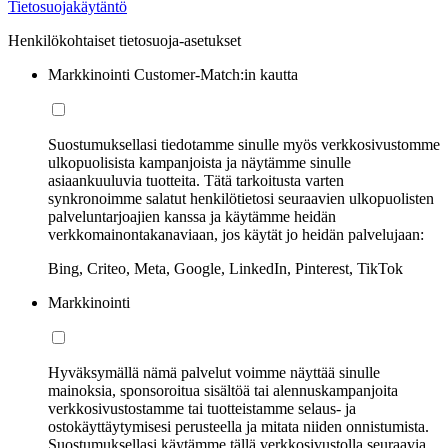
Tietosuojakäytäntö
Henkilökohtaiset tietosuoja-asetukset
Markkinointi Customer-Match:in kautta
Suostumuksellasi tiedotamme sinulle myös verkkosivustomme
ulkopuolisista kampanjoista ja näytämme sinulle
asiaankuuluvia tuotteita. Tätä tarkoitusta varten
synkronoimme salatut henkilötietosi seuraavien ulkopuolisten
palveluntarjoajien kanssa ja käytämme heidän
verkkomainontakanaviaan, jos käytät jo heidän palvelujaan:
Bing, Criteo, Meta, Google, LinkedIn, Pinterest, TikTok
Markkinointi
Hyväksymällä nämä palvelut voimme näyttää sinulle
mainoksia, sponsoroitua sisältöä tai alennuskampanjoita
verkkosivustostamme tai tuotteistamme selaus- ja
ostokäyttäytymisesi perusteella ja mitata niiden onnistumista.
Suostumuksellasi käytämme tällä verkkosivustolla seuraavia