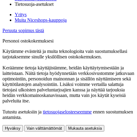
Tietosuoja-asetukset
Yritys
Muita Niceshops-kauppoja
Peruuta sopimus tästä
Personoi ostokokemuksesi
Käytämme evästeitä ja muita teknologioita vain suostumuksellasi
tarjotaksemme sinulle yksilöllisen ostokokemuksen.
Keräämme tietoja käyttäjistämme, heidän käyttäytymisestään ja
laitteistaan. Näitä tietoja hyödynnetään verkkosivustomme jatkuvaan
optimointiin, personoidun mainonnan ja sisällön näyttämiseen sekä
käyttötilastojen analysointiin. Lisäksi voimme vertailla salattuja
tietojasi ulkoisten palveluntarjoajien kanssa ja näyttää tarjouksia
heidän verkkomainoskanavissaan, mutta vain jos käytät kyseisiä
palveluita itse.
Tutustu asetuksiin ja
tietosuojaselosteeseemme
ennen suostumuksen
antamista.
Hyväksy
Vain välttämättömät
Mukauta asetuksia