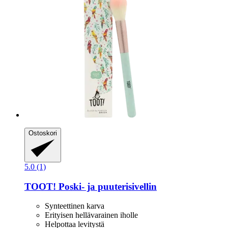
Ostoskori
5.0 (1)
TOOT!
Poski-​ ja puuterisivellin
Synteettinen karva
Erityisen hellävarainen iholle
Helpottaa levitystä