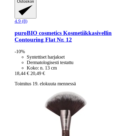
Ostoskori
4.9 (8)
puroBIO cosmetics
Kosmetiikkasivellin
Contouring Flat Nr. 12
-10%
Syntettiset harjakset
Dermatologisesti testattu
Koko: n. 13 cm
18,44 €
20,49 €
Toimitus 19. elokuuta mennessä