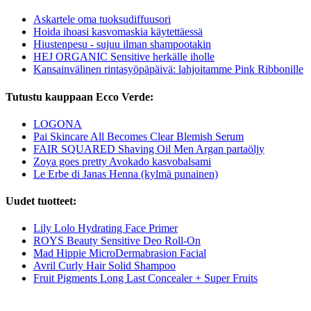
Askartele oma tuoksudiffuusori
Hoida ihoasi kasvomaskia käytettäessä
Hiustenpesu - sujuu ilman shampootakin
HEJ ORGANIC Sensitive herkälle iholle
Kansainvälinen rintasyöpäpäivä: lahjoitamme Pink Ribbonille
Tutustu kauppaan Ecco Verde:
LOGONA
Pai Skincare All Becomes Clear Blemish Serum
FAIR SQUARED Shaving Oil Men Argan partaöljy
Zoya goes pretty Avokado kasvobalsami
Le Erbe di Janas Henna (kylmä punainen)
Uudet tuotteet:
Lily Lolo Hydrating Face Primer
ROYS Beauty Sensitive Deo Roll-On
Mad Hippie MicroDermabrasion Facial
Avril Curly Hair Solid Shampoo
Fruit Pigments Long Last Concealer + Super Fruits