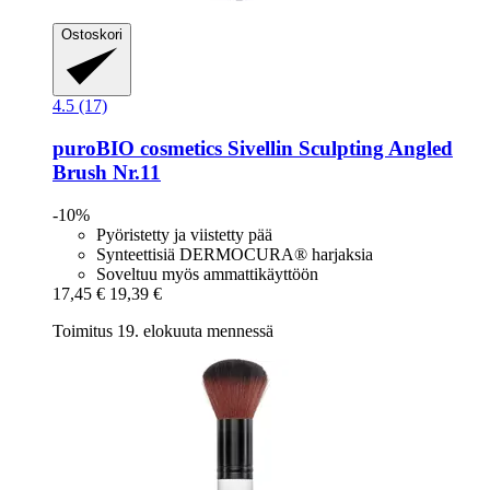
Ostoskori
4.5 (17)
puroBIO cosmetics
Sivellin Sculpting Angled
Brush Nr.11
-10%
Pyöristetty ja viistetty pää
Synteettisiä DERMOCURA® harjaksia
Soveltuu myös ammattikäyttöön
17,45 €
19,39 €
Toimitus 19. elokuuta mennessä