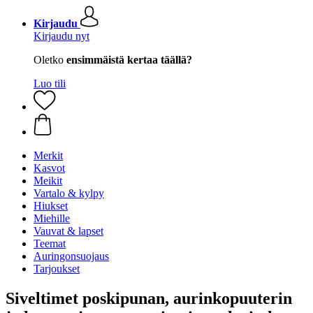
Kirjaudu
Kirjaudu nyt
Oletko
ensimmäistä kertaa täällä?
Luo tili
Merkit
Kasvot
Meikit
Vartalo & kylpy
Hiukset
Miehille
Vauvat & lapset
Teemat
Auringonsuojaus
Tarjoukset
Siveltimet poskipunan, aurinkopuuterin