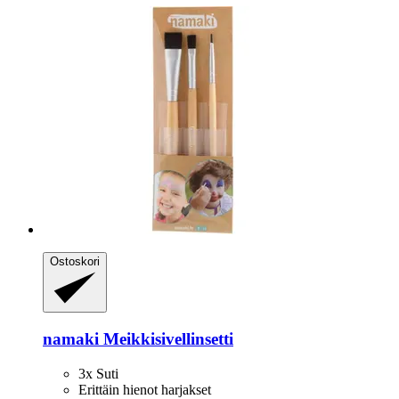
Ostoskori
namaki
Meikkisivellinsetti
3x Suti
Erittäin hienot harjakset