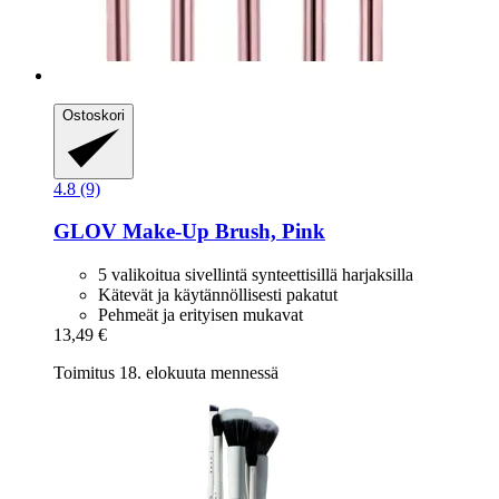
Ostoskori
4.8 (9)
GLOV
Make-​Up Brush, Pink
5 valikoitua sivellintä synteettisillä harjaksilla
Kätevät ja käytännöllisesti pakatut
Pehmeät ja erityisen mukavat
13,49 €
Toimitus 18. elokuuta mennessä