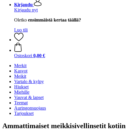
Kirjaudu
Kirjaudu nyt
Oletko
ensimmäistä kertaa täällä?
Luo tili
Ostoskori
0,00 €
Merkit
Kasvot
Meikit
Vartalo & kylpy
Hiukset
Miehille
Vauvat & lapset
Teemat
Auringonsuojaus
Tarjoukset
Ammattimaiset meikkisivellinsetit kotiin