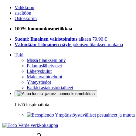
Valikkoon
sisältöön
Ostoskoriin
100% luonnonkosmetiikkaa
Suomi: Ilmainen vakiotoimitus
alkaen 79,90 €
Vähintään 1 ilmainen näyte
jokaisen tilauksen mukana
Tuki
Missä tilaukseni on?
Palautuslähetykset
Lähetyskulut
Maksuvaihtoehdot
Yhteystiedot
Kaikki asiakastukiaiheet
Lisää inspiraatiota
Ympäristöystävälliset pesuaineet ja muuta