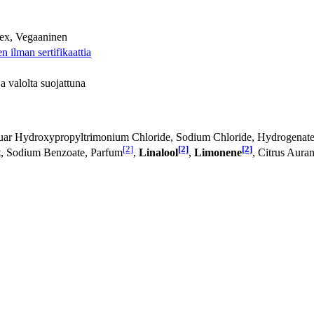
sex, Vegaaninen
 ilman sertifikaattia
ja valolta suojattuna
r Hydroxypropyltrimonium Chloride, Sodium Chloride, Hydrogenated V
[2]
[2]
[2]
t, Sodium Benzoate, Parfum
,
Linalool
,
Limonene
, Citrus Aura