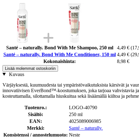
Santé – naturally. Bond With Me Shampoo, 250 ml
4,49 €
(17,
Santé – naturally. Bond With Me Conditioner, 150 ml
4,49 €
(29,
Kokonaishinta:
8,98 €
Lisää molemmat ostoskoriin
Kuvaus
Värjäyksestä, kuumuudesta tai ympäristövaikutuksista kärsivät ja vaur
innovatiivisen EverBond™-koostumuksen, joka tarjoaa vahvistavia ja s
kosteuttamalla, silottamalla hiuskuitua sekä lisäämällä kiiltoa ja pehme
Tuotenro.:
LOGO-40790
Sisältö:
250 ml
EAN:
4025089006985
Merkki:
Santé – naturally.
Konsistenssi / annostelumuoto:
Neste