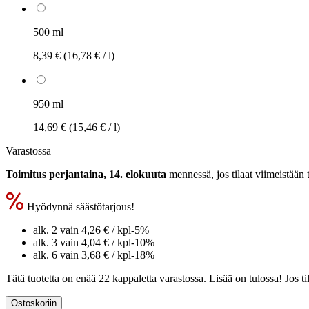
500 ml
8,39 €
(16,78 € / l)
950 ml
14,69 €
(15,46 € / l)
Varastossa
Toimitus perjantaina, 14. elokuuta
mennessä, jos tilaat viimeistään
Hyödynnä säästötarjous!
alk. 2 vain
4,26 €
/ kpl
-5%
alk. 3 vain
4,04 €
/ kpl
-10%
alk. 6 vain
3,68 €
/ kpl
-18%
Tätä tuotetta on enää 22 kappaletta varastossa. Lisää on tulossa! Jos 
Ostoskoriin