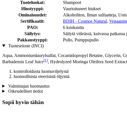
Tuoteluokat:
Shampoot
Hiustyyppi:
Vaurioituneet hiukset
Ominaisuudet:
Alkoholiton, Ilman sulfaatteja, Uni
Sertifikaatit:
BDIH - Cosmos Natural
,
Vegaaninen
PAO:
6 kuukautta
Säilytys:
Säilytä viileässä, kuivassa paikassa 
Pakkaustyyppi:
Pullo, Pumppupullo
Tuoteseloste (INCI)
Aqua, Ammoniumlaurylsulfat, Cocamidopropyl Betaine, Glycerin, Gua
[1]
Barbadensis Leaf Juice
, Hydrolyzed Moringa Oleifera Seed Extrac
kontrolloidusta luomuviljelystä
luonnollisista eteerisistä öljyistä
Valmistajan huomautus
Oikeudelliset tiedot
Sopii hyvin tähän