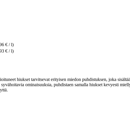
96 € / l)
93 € / l)
ioituneet hiukset tarvitsevat erityisen miedon puhdistuksen, joka sisäl
yvähoitavia ominaisuuksia, puhdistaen samalla hiukset kevyesti miellyt
yttä.