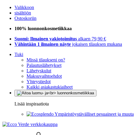
Valikkoon
sisältöön
Ostoskoriin
100% luonnonkosmetiikkaa
Suomi: Ilmainen vakiotoimitus
alkaen 79,90 €
Vähintään 1 ilmainen näyte
jokaisen tilauksen mukana
Tuki
Missä tilaukseni on?
Palautuslähetykset
Lähetyskulut
Maksuvaihtoehdot
Yhteystiedot
Kaikki asiakastukiaiheet
Lisää inspiraatiota
Ympäristöystävälliset pesuaineet ja muuta