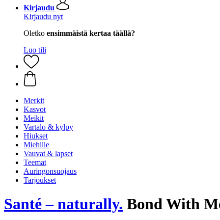
Kirjaudu
Kirjaudu nyt
Oletko
ensimmäistä kertaa täällä?
Luo tili
Merkit
Kasvot
Meikit
Vartalo & kylpy
Hiukset
Miehille
Vauvat & lapset
Teemat
Auringonsuojaus
Tarjoukset
Santé – naturally.
Bond With Me