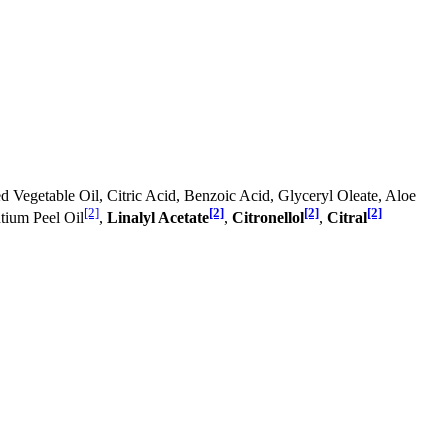
egetable Oil, Citric Acid, Benzoic Acid, Glyceryl Oleate, Aloe
[2]
[2]
[2]
[2]
ntium Peel Oil
,
Linalyl Acetate
,
Citronellol
,
Citral