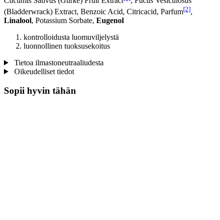
Cucumis Sativus (Gurke) Fruit Extract
, Fucus Vesiculosus
[2]
(Bladderwrack) Extract, Benzoic Acid, Citricacid, Parfum
,
Linalool
, Potassium Sorbate,
Eugenol
kontrolloidusta luomuviljelystä
luonnollinen tuoksusekoitus
Tietoa ilmastoneutraaliudesta
Oikeudelliset tiedot
Sopii hyvin tähän