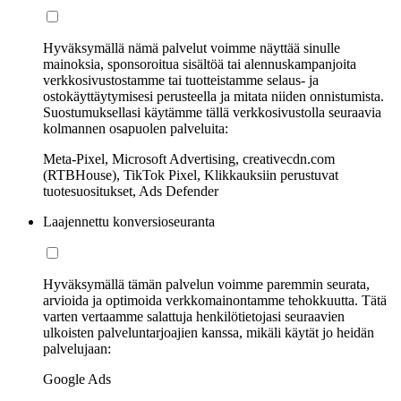
Hyväksymällä nämä palvelut voimme näyttää sinulle
mainoksia, sponsoroitua sisältöä tai alennuskampanjoita
verkkosivustostamme tai tuotteistamme selaus- ja
ostokäyttäytymisesi perusteella ja mitata niiden onnistumista.
Suostumuksellasi käytämme tällä verkkosivustolla seuraavia
kolmannen osapuolen palveluita:
Meta-Pixel, Microsoft Advertising, creativecdn.com
(RTBHouse), TikTok Pixel, Klikkauksiin perustuvat
tuotesuositukset, Ads Defender
Laajennettu konversioseuranta
Hyväksymällä tämän palvelun voimme paremmin seurata,
arvioida ja optimoida verkkomainontamme tehokkuutta. Tätä
varten vertaamme salattuja henkilötietojasi seuraavien
ulkoisten palveluntarjoajien kanssa, mikäli käytät jo heidän
palvelujaan:
Google Ads