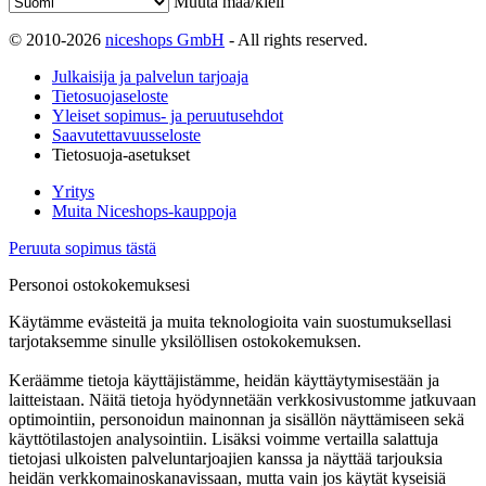
Muuta maa/kieli
© 2010-2026
niceshops GmbH
- All rights reserved.
Julkaisija ja palvelun tarjoaja
Tietosuojaseloste
Yleiset sopimus- ja peruutusehdot
Saavutettavuusseloste
Tietosuoja-asetukset
Yritys
Muita Niceshops-kauppoja
Peruuta sopimus tästä
Personoi ostokokemuksesi
Käytämme evästeitä ja muita teknologioita vain suostumuksellasi
tarjotaksemme sinulle yksilöllisen ostokokemuksen.
Keräämme tietoja käyttäjistämme, heidän käyttäytymisestään ja
laitteistaan. Näitä tietoja hyödynnetään verkkosivustomme jatkuvaan
optimointiin, personoidun mainonnan ja sisällön näyttämiseen sekä
käyttötilastojen analysointiin. Lisäksi voimme vertailla salattuja
tietojasi ulkoisten palveluntarjoajien kanssa ja näyttää tarjouksia
heidän verkkomainoskanavissaan, mutta vain jos käytät kyseisiä