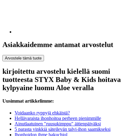
Asiakkaidemme antamat arvostelut
Arvostele tämä tuote
kirjoitettu arvostelu kielellä suomi
tuotteesta STYX Baby & Kids hoitava
kylpyaine luomu Aloe veralla
Uusimmat artikkelimme:
Voidaanko ryppyjä ehkäistä?
Hellävaraista ihonhoitoa perheen pienimmille
Ainutlaatuinen "ruusukimppu" äitienpäiväksi
5 parasta vinkkiä säteilevän talvi-ihon saamikseksi
Ihonhoidon ihme bakuchiol