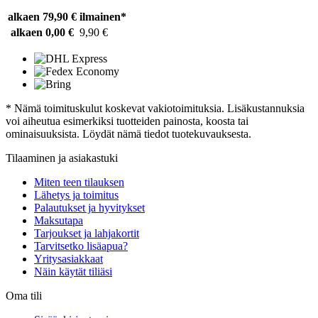
alkaen 79,90 €
ilmainen*
alkaen 0,00 €
9,90 €
* Nämä toimituskulut koskevat vakiotoimituksia. Lisäkustannuksia
voi aiheutua esimerkiksi tuotteiden painosta, koosta tai
ominaisuuksista. Löydät nämä tiedot tuotekuvauksesta.
Tilaaminen ja asiakastuki
Miten teen tilauksen
Lähetys ja toimitus
Palautukset ja hyvitykset
Maksutapa
Tarjoukset ja lahjakortit
Tarvitsetko lisäapua?
Yritysasiakkaat
Näin käytät tiliäsi
Oma tili