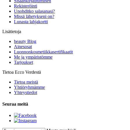
Sisäänkirjautuminen
Rekisteröinti
Unohditko salasanasi?
Missä lähetykseni on?
Lunasta lahjakortti
Lisätietoja
beauty Blog
Ainesosat
Luonnonkosmetiikkasertifikaatit
Me ja ympäristömme
Tarjoukset
Tietoa Ecco Verdestä
Tietoa meistä
Yhtiöryhmämme
Yhteystiedot
Seuraa meitä