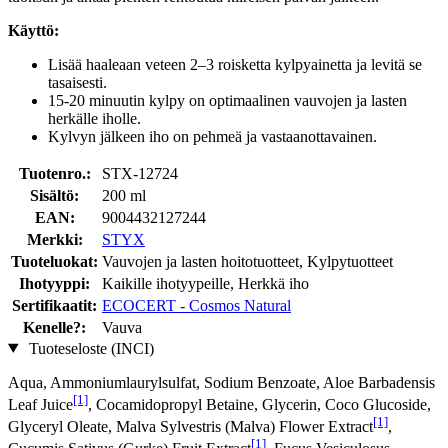
Käyttö:
Lisää haaleaan veteen 2–3 roisketta kylpyainetta ja levitä se
tasaisesti.
15-20 minuutin kylpy on optimaalinen vauvojen ja lasten
herkälle iholle.
Kylvyn jälkeen iho on pehmeä ja vastaanottavainen.
Tuotenro.:
STX-12724
Sisältö:
200 ml
EAN:
9004432127244
Merkki:
STYX
Tuoteluokat:
Vauvojen ja lasten hoitotuotteet, Kylpytuotteet
Ihotyyppi:
Kaikille ihotyypeille, Herkkä iho
Sertifikaatit:
ECOCERT - Cosmos Natural
Kenelle?:
Vauva
Tuoteseloste (INCI)
Aqua, Ammoniumlaurylsulfat, Sodium Benzoate, Aloe Barbadensis
[1]
Leaf Juice
, Cocamidopropyl Betaine, Glycerin, Coco Glucoside,
[1]
Glyceryl Oleate, Malva Sylvestris (Malva) Flower Extract
,
[1]