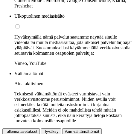
Consent Mode - Microsoft, Google Consent Mode, Klarna,
Freshchat
Ulkopuolinen mediasisältö
Hyväksymällä nämä palvelut saatamme näyttää sinulle
videoita tai muuta mediasisältöä, jota ulkoiset palveluntarjoajat
ylläpitävät. Suostumuksellasi käytämme tällä verkkosivustolla
seuraavia kolmannen osapuolen palveluja:
Vimeo, YouTube
Välttämättömät
Aina aktiivinen
Teknisesti välttämättömät evästeet varmistavat vain
verkkosivustomme perustoiminnot. Niiden avulla voit
esimerkiksi kerätä tuotteita ostoskoriin tai kirjautua
asiakastilillesi. Meidän ei ole mahdollista tehdä mitään
johtopäätöksiä sinusta, eikä näin kerättyjä tietoja koskaan
luovuteta kolmansille osapuolille.
Tallenna asetukset
Hyväksy
Vain välttämättömät