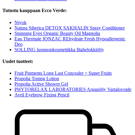
Tutustu kauppaan Ecco Verde:
Niyok
Natura Siberica DETOX SAKHALIN Spray Conditioner
Stunning Eyes Organic Beauty Oil Magnolia
Eau Thermale JONZAC REhydrate Fresh Hypoallergenic
Deo
SOLLING luonnonkosmetiikka Iltahelokkiöljy
Uudet tuotteet:
Fruit Pigments Long Last Concealer + Super Fruits
Propolia Toning Lotion
Propolia Active Shower Gel
PHYTORELAX LABORATORIES Arganöljy Vartalovoide
Avril Eyebrow Fixing Pencil