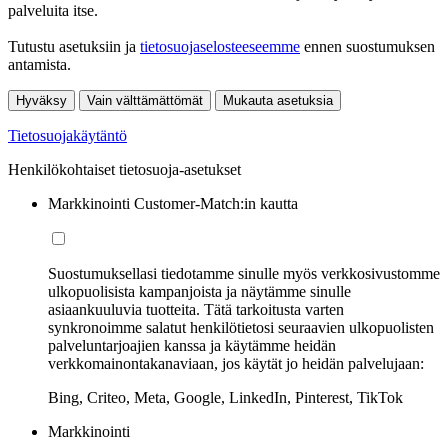
palveluita itse.
Tutustu asetuksiin ja
tietosuojaselosteeseemme
ennen suostumuksen
antamista.
Hyväksy
Vain välttämättömät
Mukauta asetuksia
Tietosuojakäytäntö
Henkilökohtaiset tietosuoja-asetukset
Markkinointi Customer-Match:in kautta
Suostumuksellasi tiedotamme sinulle myös verkkosivustomme
ulkopuolisista kampanjoista ja näytämme sinulle
asiaankuuluvia tuotteita. Tätä tarkoitusta varten
synkronoimme salatut henkilötietosi seuraavien ulkopuolisten
palveluntarjoajien kanssa ja käytämme heidän
verkkomainontakanaviaan, jos käytät jo heidän palvelujaan:
Bing, Criteo, Meta, Google, LinkedIn, Pinterest, TikTok
Markkinointi