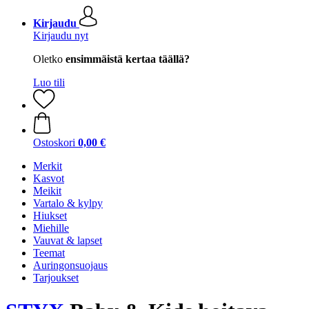
Kirjaudu
Kirjaudu nyt
Oletko
ensimmäistä kertaa täällä?
Luo tili
Ostoskori
0,00 €
Merkit
Kasvot
Meikit
Vartalo & kylpy
Hiukset
Miehille
Vauvat & lapset
Teemat
Auringonsuojaus
Tarjoukset