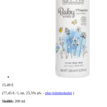
15,49 €
(
77,45 € / l
, sis. 25,5% alv.
-
plus toimituskulut
)
Sisältö:
200 ml