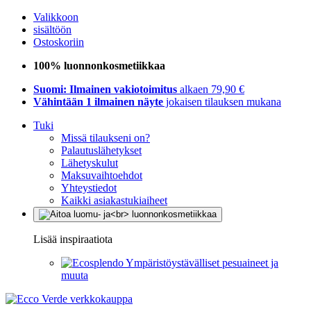
Valikkoon
sisältöön
Ostoskoriin
100% luonnonkosmetiikkaa
Suomi: Ilmainen vakiotoimitus
alkaen 79,90 €
Vähintään 1 ilmainen näyte
jokaisen tilauksen mukana
Tuki
Missä tilaukseni on?
Palautuslähetykset
Lähetyskulut
Maksuvaihtoehdot
Yhteystiedot
Kaikki asiakastukiaiheet
Lisää inspiraatiota
Ympäristöystävälliset pesuaineet ja
muuta