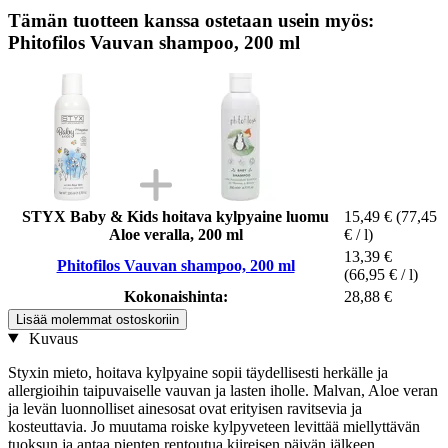
Tämän tuotteen kanssa ostetaan usein myös:
Phitofilos Vauvan shampoo, 200 ml
STYX Baby & Kids hoitava kylpyaine luomu
15,49 €
(77,45
Aloe veralla, 200 ml
€ / l)
13,39 €
Phitofilos Vauvan shampoo, 200 ml
(66,95 € / l)
Kokonaishinta:
28,88 €
Lisää molemmat ostoskoriin
Kuvaus
Styxin mieto, hoitava kylpyaine sopii täydellisesti herkälle ja
allergioihin taipuvaiselle vauvan ja lasten iholle. Malvan, Aloe veran
ja levän luonnolliset ainesosat ovat erityisen ravitsevia ja
kosteuttavia. Jo muutama roiske kylpyveteen levittää miellyttävän
tuoksun ja antaa pienten rentoutua kiireisen päivän jälkeen.