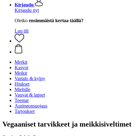
Kirjaudu
Kirjaudu nyt
Oletko
ensimmäistä kertaa täällä?
Luo tili
Merkit
Kasvot
Meikit
Vartalo & kylpy
Hiukset
Miehille
Vauvat & lapset
Teemat
Auringonsuojaus
Tarjoukset
Vegaaniset tarvikkeet ja meikkisiveltimet