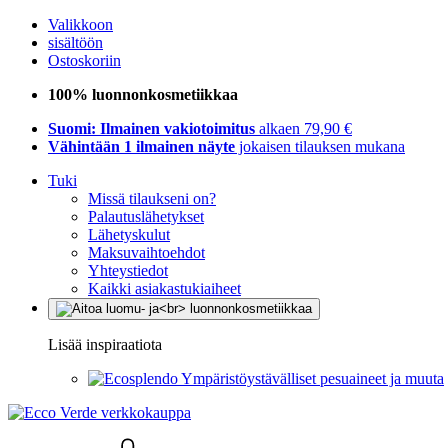
Valikkoon
sisältöön
Ostoskoriin
100% luonnonkosmetiikkaa
Suomi: Ilmainen vakiotoimitus
alkaen 79,90 €
Vähintään 1 ilmainen näyte
jokaisen tilauksen mukana
Tuki
Missä tilaukseni on?
Palautuslähetykset
Lähetyskulut
Maksuvaihtoehdot
Yhteystiedot
Kaikki asiakastukiaiheet
Lisää inspiraatiota
Ympäristöystävälliset pesuaineet ja muuta