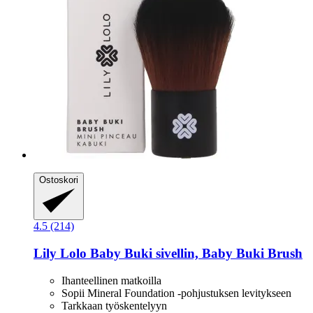
Ostoskori
4.5 (214)
Lily Lolo
Baby Buki sivellin, Baby Buki Brush
Ihanteellinen matkoilla
Sopii Mineral Foundation -pohjustuksen levitykseen
Tarkkaan työskentelyyn