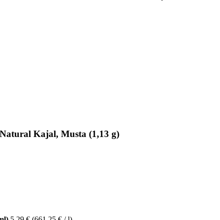
Natural Kajal, Musta (1,13 g)
ml)
5,29 €
(661,25 € / l)