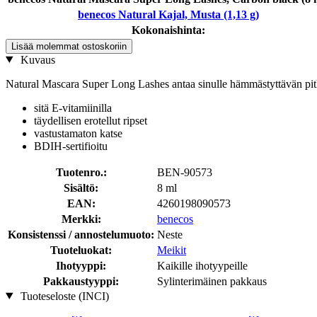
benecos Natural Kajal, Musta (1,13 g)
Kokonaishinta:
Lisää molemmat ostoskoriin
Kuvaus
Natural Mascara Super Long Lashes antaa sinulle hämmästyttävän pitkät j
sitä E-vitamiinilla
täydellisen erotellut ripset
vastustamaton katse
BDIH-sertifioitu
Tuotenro.:
BEN-90573
Sisältö:
8 ml
EAN:
4260198090573
Merkki:
benecos
Konsistenssi / annostelumuoto:
Neste
Tuoteluokat:
Meikit
Ihotyyppi:
Kaikille ihotyypeille
Pakkaustyyppi:
Sylinterimäinen pakkaus
Tuoteseloste (INCI)