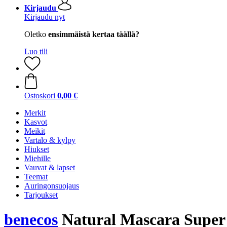
Kirjaudu
Kirjaudu nyt
Oletko
ensimmäistä kertaa täällä?
Luo tili
Ostoskori
0,00 €
Merkit
Kasvot
Meikit
Vartalo & kylpy
Hiukset
Miehille
Vauvat & lapset
Teemat
Auringonsuojaus
Tarjoukset
benecos
Natural Mascara Super 