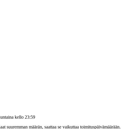
untaina kello 23:59
tilaat suuremman määrän, saattaa se vaikuttaa toimituspäivämäärään.