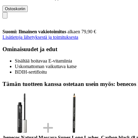
Ostoskoriin
Suomi: Ilmainen vakiotoimitus
alkaen 79,90 €
Lisätietoja lähetyksestä ja toimituksesta
Ominaisuudet ja edut
Sisältää hoitavaa E-vitamiinia
Uskomattoman vaikuttava katse
BDIH-sertifioitu
Tämän tuotteen kanssa ostetaan usein myös: benecos 
benecos Natural Mascara Super Long Lashes, Carbon black (8 