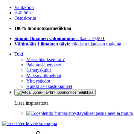
Valikkoon
sisältöön
Ostoskoriin
100% luonnonkosmetiikkaa
Suomi: Ilmainen vakiotoimitus
alkaen 79,90 €
Vähintään 1 ilmainen näyte
jokaisen tilauksen mukana
Tuki
Missä tilaukseni on?
Palautuslähetykset
Lähetyskulut
Maksuvaihtoehdot
Yhteystiedot
Kaikki asiakastukiaiheet
Lisää inspiraatiota
Ympäristöystävälliset pesuaineet ja muuta