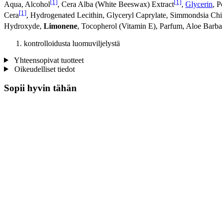
[1]
[1]
Aqua, Alcohol
, Cera Alba (White Beeswax) Extract
,
Glycerin
, 
[1]
Cera
, Hydrogenated Lecithin, Glyceryl Caprylate, Simmondsia Chi
Hydroxyde,
Limonene
, Tocopherol (Vitamin E), Parfum, Aloe Barb
kontrolloidusta luomuviljelystä
Yhteensopivat tuotteet
Oikeudelliset tiedot
Sopii hyvin tähän