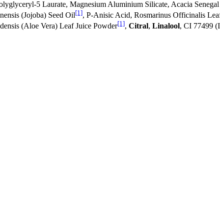
Polyglyceryl-5 Laurate, Magnesium Aluminium Silicate, Acacia Senegal
[1]
nensis (Jojoba) Seed Oil
, P-Anisic Acid, Rosmarinus Officinalis Lea
[1]
adensis (Aloe Vera) Leaf Juice Powder
,
Citral
,
Linalool
, CI 77499 (