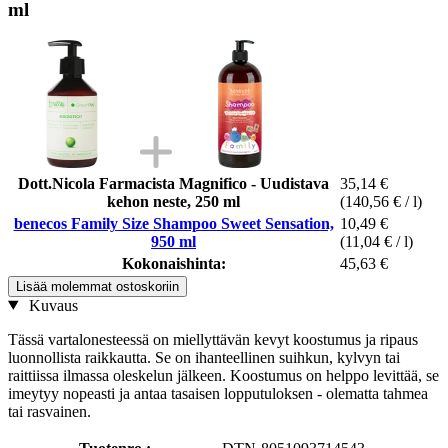
ml
Dott.Nicola Farmacista Magnifico - Uudistava
35,14 €
kehon neste, 250 ml
(140,56 € / l)
benecos Family Size Shampoo Sweet Sensation,
10,49 €
950 ml
(11,04 € / l)
Kokonaishinta:
45,63 €
Lisää molemmat ostoskoriin
Kuvaus
Tässä vartalonesteessä on miellyttävän kevyt koostumus ja ripaus
luonnollista raikkautta. Se on ihanteellinen suihkun, kylvyn tai
raittiissa ilmassa oleskelun jälkeen. Koostumus on helppo levittää, se
imeytyy nopeasti ja antaa tasaisen lopputuloksen - olematta tahmea
tai rasvainen.