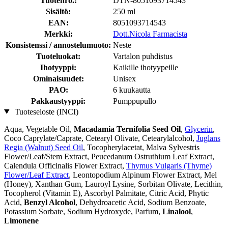
Tuotenro.:
DTN-8051093714543
Sisältö:
250 ml
EAN:
8051093714543
Merkki:
Dott.Nicola Farmacista
Konsistenssi / annostelumuoto:
Neste
Tuoteluokat:
Vartalon puhdistus
Ihotyyppi:
Kaikille ihotyypeille
Ominaisuudet:
Unisex
PAO:
6 kuukautta
Pakkaustyyppi:
Pumppupullo
Tuoteseloste (INCI)
Aqua, Vegetable Oil,
Macadamia Ternifolia Seed Oil
,
Glycerin
,
Coco Caprylate/Caprate, Cetearyl Olivate, Cetearylalcohol,
Juglans
Regia (Walnut) Seed Oil
, Tocopherylacetat, Malva Sylvestris
Flower/Leaf/Stem Extract, Peucedanum Ostruthium Leaf Extract,
Calendula Officinalis Flower Extract,
Thymus Vulgaris (Thyme)
Flower/Leaf Extract
, Leontopodium Alpinum Flower Extract, Mel
(Honey), Xanthan Gum, Lauroyl Lysine, Sorbitan Olivate, Lecithin,
Tocopherol (Vitamin E), Ascorbyl Palmitate, Citric Acid, Phytic
Acid,
Benzyl Alcohol
, Dehydroacetic Acid, Sodium Benzoate,
Potassium Sorbate, Sodium Hydroxyde, Parfum,
Linalool
,
Limonene