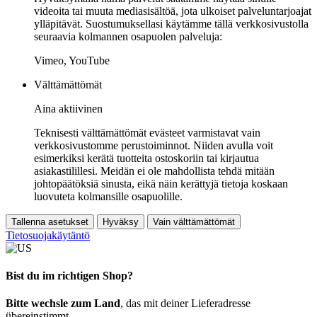
videoita tai muuta mediasisältöä, jota ulkoiset palveluntarjoajat
ylläpitävät. Suostumuksellasi käytämme tällä verkkosivustolla
seuraavia kolmannen osapuolen palveluja:
Vimeo, YouTube
Välttämättömät
Aina aktiivinen
Teknisesti välttämättömät evästeet varmistavat vain
verkkosivustomme perustoiminnot. Niiden avulla voit
esimerkiksi kerätä tuotteita ostoskoriin tai kirjautua
asiakastilillesi. Meidän ei ole mahdollista tehdä mitään
johtopäätöksiä sinusta, eikä näin kerättyjä tietoja koskaan
luovuteta kolmansille osapuolille.
Tallenna asetukset
Hyväksy
Vain välttämättömät
Tietosuojakäytäntö
Bist du im richtigen Shop?
Bitte wechsle zum Land
, das mit deiner Lieferadresse
übereinstimmt.