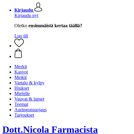
Kirjaudu
Kirjaudu nyt
Oletko
ensimmäistä kertaa täällä?
Luo tili
Merkit
Kasvot
Meikit
Vartalo & kylpy
Hiukset
Miehille
Vauvat & lapset
Teemat
Auringonsuojaus
Tarjoukset
Dott.Nicola Farmacista