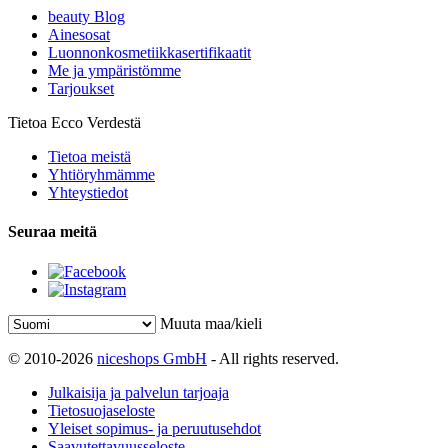
beauty Blog
Ainesosat
Luonnonkosmetiikkasertifikaatit
Me ja ympäristömme
Tarjoukset
Tietoa Ecco Verdestä
Tietoa meistä
Yhtiöryhmämme
Yhteystiedot
Seuraa meitä
Muuta maa/kieli
© 2010-2026
niceshops GmbH
- All rights reserved.
Julkaisija ja palvelun tarjoaja
Tietosuojaseloste
Yleiset sopimus- ja peruutusehdot
Saavutettavuusseloste