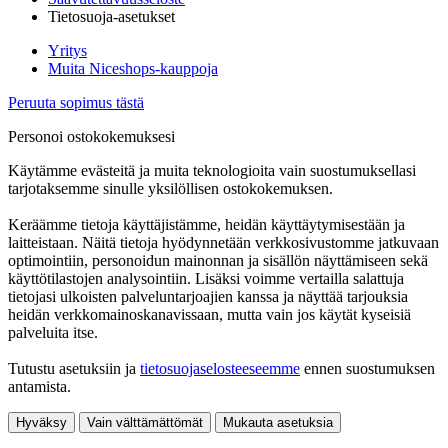
Tietosuoja-asetukset
Yritys
Muita Niceshops-kauppoja
Peruuta sopimus tästä
Personoi ostokokemuksesi
Käytämme evästeitä ja muita teknologioita vain suostumuksellasi
tarjotaksemme sinulle yksilöllisen ostokokemuksen.
Keräämme tietoja käyttäjistämme, heidän käyttäytymisestään ja
laitteistaan. Näitä tietoja hyödynnetään verkkosivustomme jatkuvaan
optimointiin, personoidun mainonnan ja sisällön näyttämiseen sekä
käyttötilastojen analysointiin. Lisäksi voimme vertailla salattuja
tietojasi ulkoisten palveluntarjoajien kanssa ja näyttää tarjouksia
heidän verkkomainoskanavissaan, mutta vain jos käytät kyseisiä
palveluita itse.
Tutustu asetuksiin ja
tietosuojaselosteeseemme
ennen suostumuksen
antamista.
Hyväksy
Vain välttämättömät
Mukauta asetuksia