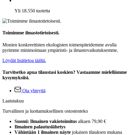
Yli 18.550 tuotetta
Toimimme ilmastotietoisesti.
Monien konkreettisten ekologisten toimenpiteidemme avulla
pyrimme minimoimaan ympäristö- ja ilmastovaikutuksemme.
Löydät lisätietoa täältä.
Tarvitsetko apua tilaustasi koskien? Vastaamme mielellämme
kysymyksiisi.
Ota yhteyttä
Laatutakuu
Turvallinen ja luottamuksellinen ostostenteko
Suomi: Ilmainen vakiotoimitus
alkaen 79,90 €
Ilmainen palautuslähetys
Vähintään 1 ilmainen näyte
jokaisen tilauksen mukana