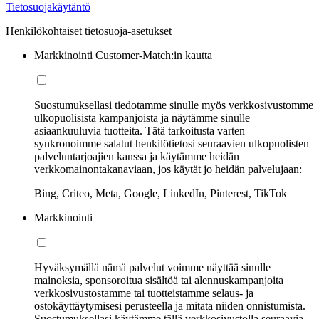
Tietosuojakäytäntö
Henkilökohtaiset tietosuoja-asetukset
Markkinointi Customer-Match:in kautta
Suostumuksellasi tiedotamme sinulle myös verkkosivustomme
ulkopuolisista kampanjoista ja näytämme sinulle
asiaankuuluvia tuotteita. Tätä tarkoitusta varten
synkronoimme salatut henkilötietosi seuraavien ulkopuolisten
palveluntarjoajien kanssa ja käytämme heidän
verkkomainontakanaviaan, jos käytät jo heidän palvelujaan:
Bing, Criteo, Meta, Google, LinkedIn, Pinterest, TikTok
Markkinointi
Hyväksymällä nämä palvelut voimme näyttää sinulle
mainoksia, sponsoroitua sisältöä tai alennuskampanjoita
verkkosivustostamme tai tuotteistamme selaus- ja
ostokäyttäytymisesi perusteella ja mitata niiden onnistumista.
Suostumuksellasi käytämme tällä verkkosivustolla seuraavia