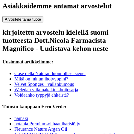
Asiakkaidemme antamat arvostelut
Arvostele tämä tuote
kirjoitettu arvostelu kielellä suomi
tuotteesta Dott.Nicola Farmacista
Magnifico - Uudistava kehon neste
Uusimmat artikkelimme:
Cose della Naturan luonnolliset sienet
Mikä on minun ihotyyppini?
Velvet Sponges - vallankumous
Weledan viikunakaktus-hoitosarja
Voidaanko ryppyjä ehkäistä?
Tutustu kauppaan Ecco Verde:
namaki
botania Premium-olibaanihartsiöljy
Fleurance Nature Argan Oil