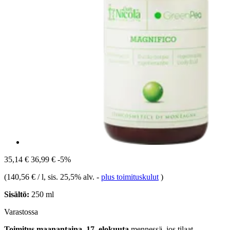
35,14 €
36,99 €
-5%
(
140,56 € / l
, sis. 25,5% alv.
-
plus toimituskulut
)
Sisältö:
250 ml
Varastossa
Toimitus maanantaina, 17. elokuuta
mennessä, jos tilaat