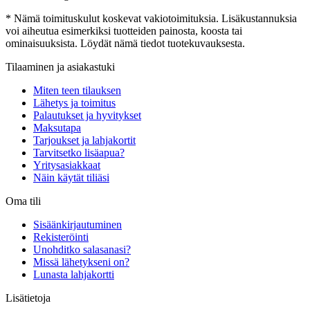
* Nämä toimituskulut koskevat vakiotoimituksia. Lisäkustannuksia
voi aiheutua esimerkiksi tuotteiden painosta, koosta tai
ominaisuuksista. Löydät nämä tiedot tuotekuvauksesta.
Tilaaminen ja asiakastuki
Miten teen tilauksen
Lähetys ja toimitus
Palautukset ja hyvitykset
Maksutapa
Tarjoukset ja lahjakortit
Tarvitsetko lisäapua?
Yritysasiakkaat
Näin käytät tiliäsi
Oma tili
Sisäänkirjautuminen
Rekisteröinti
Unohditko salasanasi?
Missä lähetykseni on?
Lunasta lahjakortti
Lisätietoja