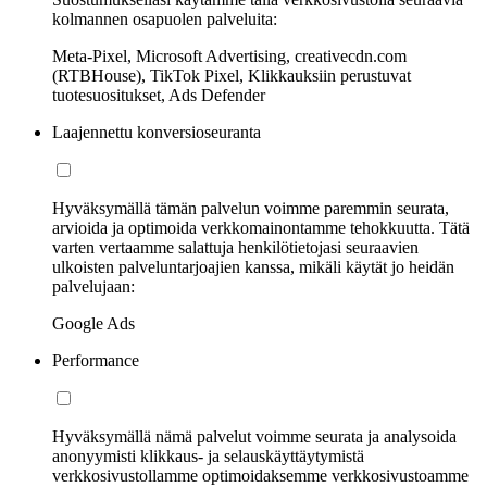
kolmannen osapuolen palveluita:
Meta-Pixel, Microsoft Advertising, creativecdn.com
(RTBHouse), TikTok Pixel, Klikkauksiin perustuvat
tuotesuositukset, Ads Defender
Laajennettu konversioseuranta
Hyväksymällä tämän palvelun voimme paremmin seurata,
arvioida ja optimoida verkkomainontamme tehokkuutta. Tätä
varten vertaamme salattuja henkilötietojasi seuraavien
ulkoisten palveluntarjoajien kanssa, mikäli käytät jo heidän
palvelujaan:
Google Ads
Performance
Hyväksymällä nämä palvelut voimme seurata ja analysoida
anonyymisti klikkaus- ja selauskäyttäytymistä
verkkosivustollamme optimoidaksemme verkkosivustoamme