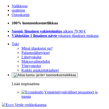
Valikkoon
sisältöön
Ostoskoriin
100% luonnonkosmetiikkaa
Suomi: Ilmainen vakiotoimitus
alkaen 79,90 €
Vähintään 1 ilmainen näyte
jokaisen tilauksen mukana
Tuki
Missä tilaukseni on?
Palautuslähetykset
Lähetyskulut
Maksuvaihtoehdot
Yhteystiedot
Kaikki asiakastukiaiheet
Lisää inspiraatiota
Ympäristöystävälliset pesuaineet ja
muuta