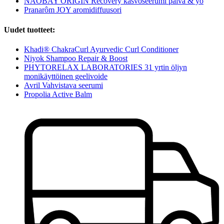
NAOBAY ORIGIN Recovery kasvoseerumi päivä & yö
Pranarôm JOY aromidiffuusori
Uudet tuotteet:
Khadi® ChakraCurl Ayurvedic Curl Conditioner
Niyok Shampoo Repair & Boost
PHYTORELAX LABORATORIES 31 yrtin öljyn
monikäyttöinen geelivoide
Avril Vahvistava seerumi
Propolia Active Balm