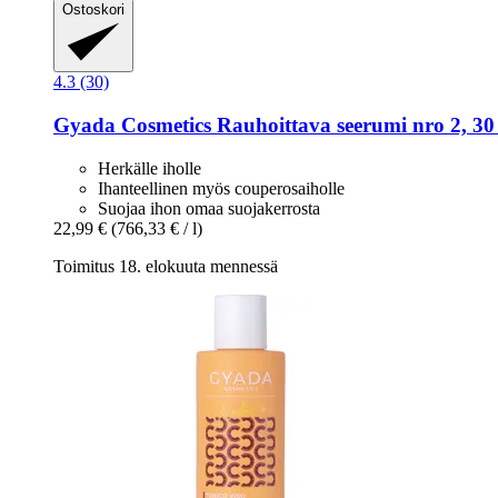
Ostoskori
4.3 (30)
Gyada Cosmetics
Rauhoittava seerumi nro 2, 30
Herkälle iholle
Ihanteellinen myös couperosaiholle
Suojaa ihon omaa suojakerrosta
22,99 €
(766,33 € / l)
Toimitus 18. elokuuta mennessä