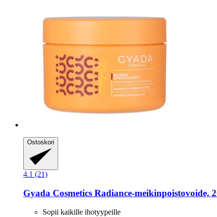
Ostoskori
4.1 (21)
Gyada Cosmetics
Radiance-​meikinpoistovoide, 
Sopii kaikille ihotyypeille