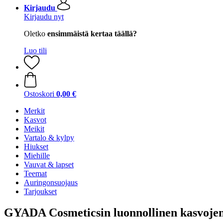
Kirjaudu
Kirjaudu nyt
Oletko
ensimmäistä kertaa täällä?
Luo tili
Ostoskori
0,00 €
Merkit
Kasvot
Meikit
Vartalo & kylpy
Hiukset
Miehille
Vauvat & lapset
Teemat
Auringonsuojaus
Tarjoukset
GYADA Cosmeticsin luonnollinen kasvojen