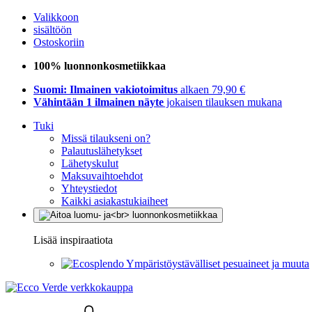
Valikkoon
sisältöön
Ostoskoriin
100% luonnonkosmetiikkaa
Suomi: Ilmainen vakiotoimitus
alkaen 79,90 €
Vähintään 1 ilmainen näyte
jokaisen tilauksen mukana
Tuki
Missä tilaukseni on?
Palautuslähetykset
Lähetyskulut
Maksuvaihtoehdot
Yhteystiedot
Kaikki asiakastukiaiheet
Lisää inspiraatiota
Ympäristöystävälliset pesuaineet ja muuta