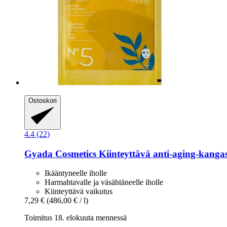
Ostoskori
4.4 (22)
Gyada Cosmetics
Kiinteyttävä anti-​aging-​kang
Ikääntyneelle iholle
Harmahtavalle ja väsähtäneelle iholle
Kiinteyttävä vaikutus
7,29 €
(486,00 € / l)
Toimitus 18. elokuuta mennessä