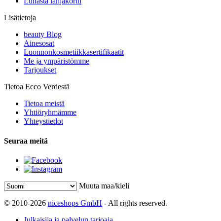
Lunasta lahjakortti
Lisätietoja
beauty Blog
Ainesosat
Luonnonkosmetiikkasertifikaatit
Me ja ympäristömme
Tarjoukset
Tietoa Ecco Verdestä
Tietoa meistä
Yhtiöryhmämme
Yhteystiedot
Seuraa meitä
Muuta maa/kieli
© 2010-2026
niceshops GmbH
- All rights reserved.
Julkaisija ja palvelun tarjoaja