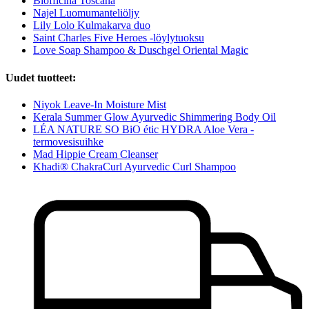
Biofficina Toscana
Najel Luomumanteliöljy
Lily Lolo Kulmakarva duo
Saint Charles Five Heroes -löylytuoksu
Love Soap Shampoo & Duschgel Oriental Magic
Uudet tuotteet:
Niyok Leave-In Moisture Mist
Kerala Summer Glow Ayurvedic Shimmering Body Oil
LÉA NATURE SO BiO étic HYDRA Aloe Vera -
termovesisuihke
Mad Hippie Cream Cleanser
Khadi® ChakraCurl Ayurvedic Curl Shampoo