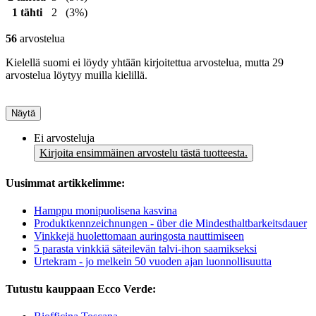
1 tähti
2
(3%)
56
arvostelua
Kielellä suomi ei löydy yhtään kirjoitettua arvostelua, mutta 29
arvostelua löytyy muilla kielillä.
Näytä
Ei arvosteluja
Kirjoita ensimmäinen arvostelu tästä tuotteesta.
Uusimmat artikkelimme:
Hamppu monipuolisena kasvina
Produktkennzeichnungen - über die Mindesthaltbarkeitsdauer
Vinkkejä huolettomaan auringosta nauttimiseen
5 parasta vinkkiä säteilevän talvi-ihon saamikseksi
Urtekram - jo melkein 50 vuoden ajan luonnollisuutta
Tutustu kauppaan Ecco Verde: