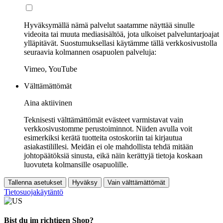
Hyväksymällä nämä palvelut saatamme näyttää sinulle
videoita tai muuta mediasisältöä, jota ulkoiset palveluntarjoajat
ylläpitävät. Suostumuksellasi käytämme tällä verkkosivustolla
seuraavia kolmannen osapuolen palveluja:
Vimeo, YouTube
Välttämättömät
Aina aktiivinen
Teknisesti välttämättömät evästeet varmistavat vain
verkkosivustomme perustoiminnot. Niiden avulla voit
esimerkiksi kerätä tuotteita ostoskoriin tai kirjautua
asiakastilillesi. Meidän ei ole mahdollista tehdä mitään
johtopäätöksiä sinusta, eikä näin kerättyjä tietoja koskaan
luovuteta kolmansille osapuolille.
Tallenna asetukset
Hyväksy
Vain välttämättömät
Tietosuojakäytäntö
Bist du im richtigen Shop?