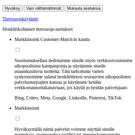
Hyväksy
Vain välttämättömät
Mukauta asetuksia
Tietosuojakäytäntö
Henkilökohtaiset tietosuoja-asetukset
Markkinointi Customer-Match:in kautta
Suostumuksellasi tiedotamme sinulle myös verkkosivustomme
ulkopuolisista kampanjoista ja näytämme sinulle
asiaankuuluvia tuotteita. Tätä tarkoitusta varten
synkronoimme salatut henkilötietosi seuraavien ulkopuolisten
palveluntarjoajien kanssa ja käytämme heidän
verkkomainontakanaviaan, jos käytät jo heidän palvelujaan:
Bing, Criteo, Meta, Google, LinkedIn, Pinterest, TikTok
Markkinointi
Hyväksymällä nämä palvelut voimme näyttää sinulle
mainoksia, sponsoroitua sisältöä tai alennuskampanjoita