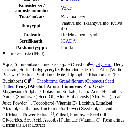
Konsistenssi /
Voide
annostelumuoto:
Tuoteluokat:
Kasvovoiteet
Vaativa iho, Ikääntyvä iho, Kuiva
Ihotyyppi:
iho
Tuoksut:
Hedelmäinen, Tyrni
Sertifikaatit:
ICADA
Pakkaustyyppi:
Purkki
Tuoteseloste (INCI)
[1]
Aqua, Simmondsia Chinensis (Jojoba) Seed Oil
,
Glycerin
, Decyl
Cocoate, Sorbit, Polyglyceryl-3 Polyricinoleate, Cera Alba (White
Beeswax) Extract, Sorbitan Oleate, Hippophae Rhamnoides (Sea
[1]
Buckthorn) Oil
,
Theobroma Grandiflorum (Cupuacu) Seed
Butter
,
Benzyl Alcohol
, Aroma,
Limonene
, Zinc Oxide,
Magnesium Sulphate, Potassium Sorbate, Lactic Acid, Helianthus
Annus (Sunflower) Seed Oil, Aloe Barbadensis (Aloe Vera) Leaf
[1]
Juice Powder
, Tocopherol (Vitamin E), Lecithin,
Linalool
,
Alcohol, Carthamus Tinctorius (Safflower) Seed Oil, Calendula
[1]
Officinalis Flower Extract
,
Citral
, Sunflower Seed Oil
Glycerides, Soy Acid, Ascorbyl Palmitate (Vitamin C), Rosmarinus
Officinalis Leaf Extract