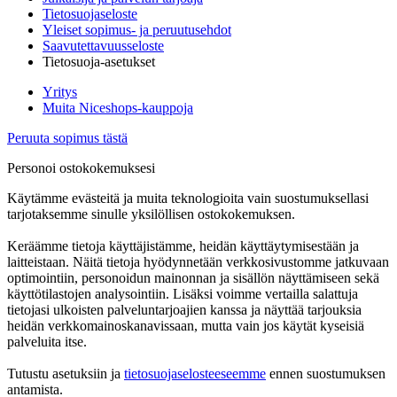
Tietosuojaseloste
Yleiset sopimus- ja peruutusehdot
Saavutettavuusseloste
Tietosuoja-asetukset
Yritys
Muita Niceshops-kauppoja
Peruuta sopimus tästä
Personoi ostokokemuksesi
Käytämme evästeitä ja muita teknologioita vain suostumuksellasi
tarjotaksemme sinulle yksilöllisen ostokokemuksen.
Keräämme tietoja käyttäjistämme, heidän käyttäytymisestään ja
laitteistaan. Näitä tietoja hyödynnetään verkkosivustomme jatkuvaan
optimointiin, personoidun mainonnan ja sisällön näyttämiseen sekä
käyttötilastojen analysointiin. Lisäksi voimme vertailla salattuja
tietojasi ulkoisten palveluntarjoajien kanssa ja näyttää tarjouksia
heidän verkkomainoskanavissaan, mutta vain jos käytät kyseisiä
palveluita itse.
Tutustu asetuksiin ja
tietosuojaselosteeseemme
ennen suostumuksen
antamista.