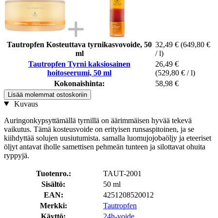
Tautropfen Kosteuttava tyrnikasvovoide, 50
32,49 €
(649,80 €
ml
/ l)
Tautropfen Tyrni kaksiosainen
26,49 €
hoitoseerumi, 50 ml
(529,80 € / l)
Kokonaishinta:
58,98 €
Lisää molemmat ostoskoriin
Kuvaus
Auringonkypsyttämällä tyrnillä on äärimmäisen hyvää tekevä
vaikutus. Tämä kosteusvoide on erityisen runsaspitoinen, ja se
kiihdyttää solujen uusiutumista. samalla luomujojobaöljy ja eteeriset
öljyt antavat iholle samettisen pehmeän tunteen ja silottavat ohuita
ryppyjä.
Tuotenro.:
TAUT-2001
Sisältö:
50 ml
EAN:
4251208520012
Merkki:
Tautropfen
Käyttö:
24h-voide