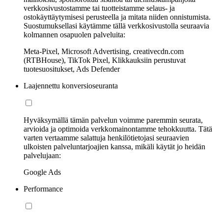
verkkosivustostamme tai tuotteistamme selaus- ja
ostokäyttäytymisesi perusteella ja mitata niiden onnistumista.
Suostumuksellasi käytämme tällä verkkosivustolla seuraavia
kolmannen osapuolen palveluita:
Meta-Pixel, Microsoft Advertising, creativecdn.com
(RTBHouse), TikTok Pixel, Klikkauksiin perustuvat
tuotesuositukset, Ads Defender
Laajennettu konversioseuranta
Hyväksymällä tämän palvelun voimme paremmin seurata,
arvioida ja optimoida verkkomainontamme tehokkuutta. Tätä
varten vertaamme salattuja henkilötietojasi seuraavien
ulkoisten palveluntarjoajien kanssa, mikäli käytät jo heidän
palvelujaan:
Google Ads
Performance