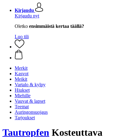
Kirjaudu
Kirjaudu nyt
Oletko
ensimmäistä kertaa täällä?
Luo tili
Merkit
Kasvot
Meikit
Vartalo & kylpy
Hiukset
Miehille
Vauvat & lapset
Teemat
Auringonsuojaus
Tarjoukset
Tautropfen
Kosteuttava