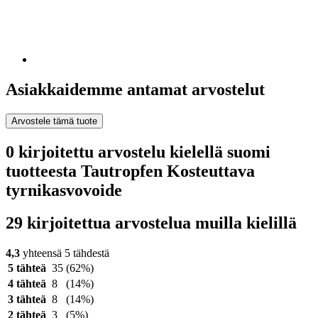
Asiakkaidemme antamat arvostelut
Arvostele tämä tuote
0 kirjoitettu arvostelu kielellä suomi
tuotteesta Tautropfen Kosteuttava
tyrnikasvovoide
29 kirjoitettua arvostelua muilla kielillä
4,3
yhteensä 5 tähdestä
5 tähteä
35
(62%)
4 tähteä
8
(14%)
3 tähteä
8
(14%)
2 tähteä
3
(5%)