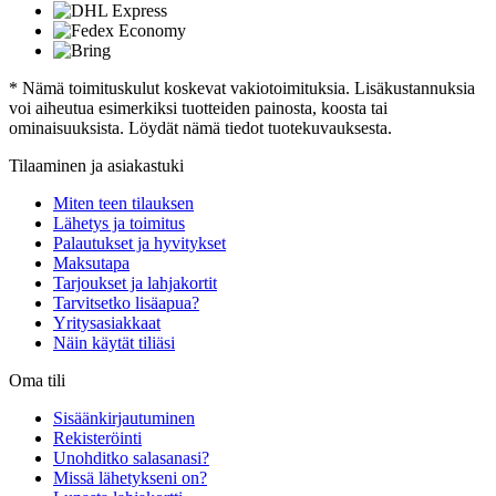
* Nämä toimituskulut koskevat vakiotoimituksia. Lisäkustannuksia
voi aiheutua esimerkiksi tuotteiden painosta, koosta tai
ominaisuuksista. Löydät nämä tiedot tuotekuvauksesta.
Tilaaminen ja asiakastuki
Miten teen tilauksen
Lähetys ja toimitus
Palautukset ja hyvitykset
Maksutapa
Tarjoukset ja lahjakortit
Tarvitsetko lisäapua?
Yritysasiakkaat
Näin käytät tiliäsi
Oma tili
Sisäänkirjautuminen
Rekisteröinti
Unohditko salasanasi?
Missä lähetykseni on?