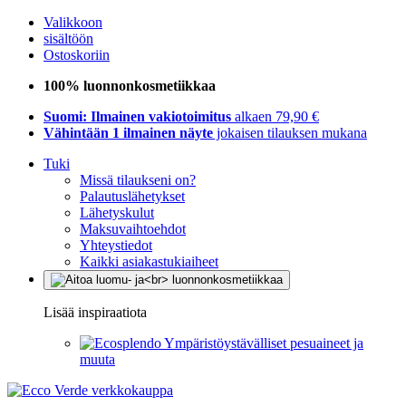
Valikkoon
sisältöön
Ostoskoriin
100% luonnonkosmetiikkaa
Suomi: Ilmainen vakiotoimitus
alkaen 79,90 €
Vähintään 1 ilmainen näyte
jokaisen tilauksen mukana
Tuki
Missä tilaukseni on?
Palautuslähetykset
Lähetyskulut
Maksuvaihtoehdot
Yhteystiedot
Kaikki asiakastukiaiheet
Lisää inspiraatiota
Ympäristöystävälliset pesuaineet ja
muuta