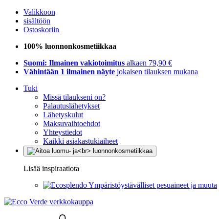
Valikkoon
sisältöön
Ostoskoriin
100% luonnonkosmetiikkaa
Suomi: Ilmainen vakiotoimitus
alkaen 79,90 €
Vähintään 1 ilmainen näyte
jokaisen tilauksen mukana
Tuki
Missä tilaukseni on?
Palautuslähetykset
Lähetyskulut
Maksuvaihtoehdot
Yhteystiedot
Kaikki asiakastukiaiheet
Lisää inspiraatiota
Ympäristöystävälliset pesuaineet ja muuta