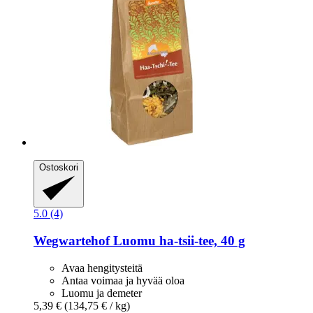
Ostoskori
5.0 (4)
Wegwartehof
Luomu ha-​tsii-​tee, 40 g
Avaa hengitysteitä
Antaa voimaa ja hyvää oloa
Luomu ja demeter
5,39 €
(134,75 € / kg)