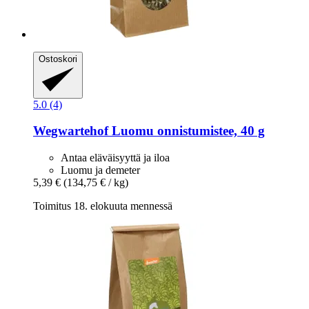
Ostoskori
5.0 (4)
Wegwartehof
Luomu onnistumistee, 40 g
Antaa eläväisyyttä ja iloa
Luomu ja demeter
5,39 €
(134,75 € / kg)
Toimitus 18. elokuuta mennessä