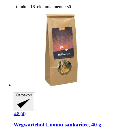
Toimitus 18. elokuuta mennessä
Ostoskori
4.8 (4)
Wegwartehof
Luomu sankaritee, 40 g