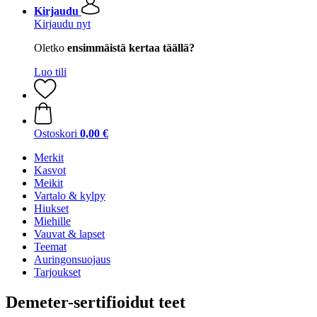
Kirjaudu
Kirjaudu nyt
Oletko
ensimmäistä kertaa täällä?
Luo tili
Ostoskori
0,00 €
Merkit
Kasvot
Meikit
Vartalo & kylpy
Hiukset
Miehille
Vauvat & lapset
Teemat
Auringonsuojaus
Tarjoukset
Demeter-sertifioidut teet